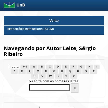
Skip
Voltar
navigation
REPOSITÓRIO INSTITUCIONAL DA UNB
Navegando por Autor Leite, Sérgio
Ribeiro
Ir para:
0-9
A
B
C
D
E
F
G
H
I
J
K
L
M
N
O
P
Q
R
S
T
U
V
W
X
Y
Z
ou entre com as primeiras letras: