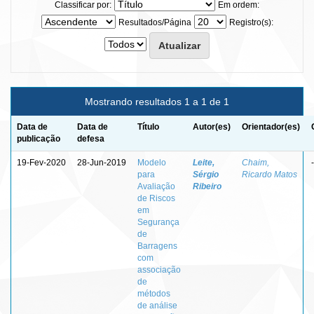
Classificar por:
Em ordem:
Resultados/Página
Registro(s):
Mostrando resultados 1 a 1 de 1
Data de
Data de
Título
Autor(es)
Orientador(es)
publicação
defesa
19-Fev-2020
28-Jun-2019
Modelo
Leite,
Chaim,
-
para
Sérgio
Ricardo Matos
Avaliação
Ribeiro
de Riscos
em
Segurança
de
Barragens
com
associação
de
métodos
de análise