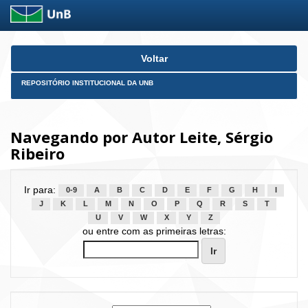
Skip
Voltar
navigation
REPOSITÓRIO INSTITUCIONAL DA UNB
Navegando por Autor Leite, Sérgio
Ribeiro
Ir para:
0-9
A
B
C
D
E
F
G
H
I
J
K
L
M
N
O
P
Q
R
S
T
U
V
W
X
Y
Z
ou entre com as primeiras letras: