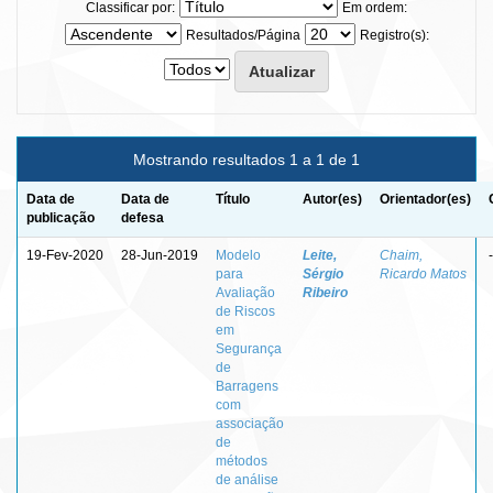
Classificar por:
Em ordem:
Resultados/Página
Registro(s):
Mostrando resultados 1 a 1 de 1
Data de
Data de
Título
Autor(es)
Orientador(es)
publicação
defesa
19-Fev-2020
28-Jun-2019
Modelo
Leite,
Chaim,
-
para
Sérgio
Ricardo Matos
Avaliação
Ribeiro
de Riscos
em
Segurança
de
Barragens
com
associação
de
métodos
de análise