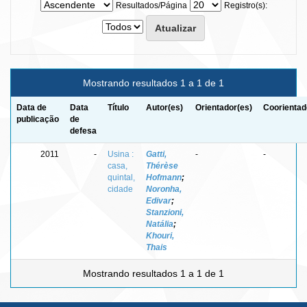
Resultados/Página
Registro(s):
Mostrando resultados 1 a 1 de 1
Data de
Data
Título
Autor(es)
Orientador(es)
Coorientad
publicação
de
defesa
2011
-
Usina :
Gatti,
-
-
casa,
Thérèse
quintal,
Hofmann
;
cidade
Noronha,
Edivar
;
Stanzioni,
Natália
;
Khouri,
Thais
Mostrando resultados 1 a 1 de 1