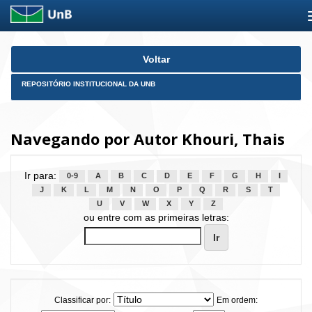
Skip
Voltar
navigation
REPOSITÓRIO INSTITUCIONAL DA UNB
Navegando por Autor Khouri, Thais
Ir para:
0-9
A
B
C
D
E
F
G
H
I
J
K
L
M
N
O
P
Q
R
S
T
U
V
W
X
Y
Z
ou entre com as primeiras letras:
Classificar por:
Em ordem: