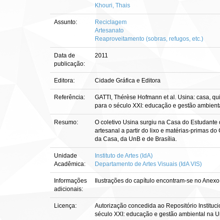
Khouri, Thais
Assunto:
Reciclagem
Artesanato
Reaproveitamento (sobras, refugos, etc.)
Data de
2011
publicação:
Editora:
Cidade Gráfica e Editora
Referência:
GATTI, Thérèse Hofmann et al. Usina: casa, qu
para o século XXI: educação e gestão ambiental
Resumo:
O coletivo Usina surgiu na Casa do Estudante d
artesanal a partir do lixo e matérias-primas
da Casa, da UnB e de Brasília.
Unidade
Instituto de Artes (IdA)
Acadêmica:
Departamento de Artes Visuais (IdA VIS)
Informações
Ilustrações do capítulo encontram-se no Anexo 
adicionais:
Licença:
Autorização concedida ao Repositório Instituci
século XXI: educação e gestão ambiental na Un