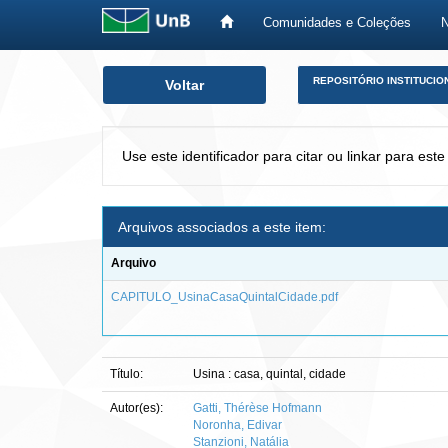
Comunidades e Coleções
Skip
REPOSITÓRIO INSTITUCIO
Voltar
navigation
Use este identificador para citar ou linkar para este
Arquivos associados a este item:
Arquivo
CAPITULO_UsinaCasaQuintalCidade.pdf
Título:
Usina : casa, quintal, cidade
Autor(es):
Gatti, Thérèse Hofmann
Noronha, Edivar
Stanzioni, Natália