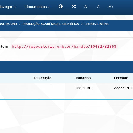
Navegar
Documentos
A-
A
A+
NAL DA UNB
PRODUÇÃO ACADÊMICA E CIENTÍFICA
LIVROS E AFINS
 item:
http://repositorio.unb.br/handle/10482/32368
Descrição
Tamanho
Formato
128,26 kB
Adobe PDF