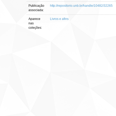
Publicação
http://repositorio.unb.br/handle/10482/32265
associada:
Aparece
Livros e afins
nas
coleções: