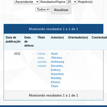
Resultados/Página
Registro(s):
Mostrando resultados 1 a 1 de 1
Data de
Data
Título
Autor(es)
Orientador(es)
Coorientad
publicação
de
defesa
2011
-
Usina :
Gatti,
-
-
casa,
Thérèse
quintal,
Hofmann
;
cidade
Noronha,
Edivar
;
Stanzioni,
Natália
;
Khouri,
Thais
Mostrando resultados 1 a 1 de 1