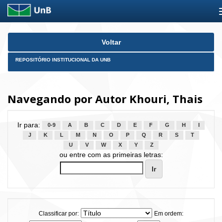
Skip
Voltar
navigation
REPOSITÓRIO INSTITUCIONAL DA UNB
Navegando por Autor Khouri, Thais
Ir para:
0-9
A
B
C
D
E
F
G
H
I
J
K
L
M
N
O
P
Q
R
S
T
U
V
W
X
Y
Z
ou entre com as primeiras letras:
Classificar por:
Em ordem: