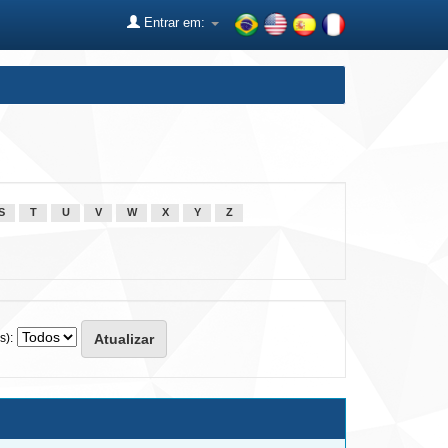
Entrar em:
S
T
U
V
W
X
Y
Z
s):