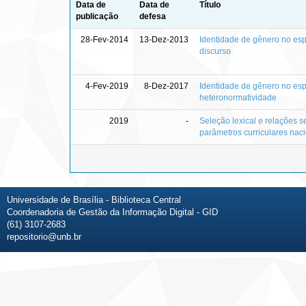
Data de
Data de
Título
publicação
defesa
28-Fev-2014
13-Dez-2013
Identidade de gênero no esp
discurso
4-Fev-2019
8-Dez-2017
Identidade de gênero no esp
heteronormatividade
2019
-
Seleção lexical e relações 
parâmetros curriculares nac
Universidade de Brasília - Biblioteca Central
Coordenadoria de Gestão da Informação Digital - GID
(61) 3107-2683
repositorio@unb.br