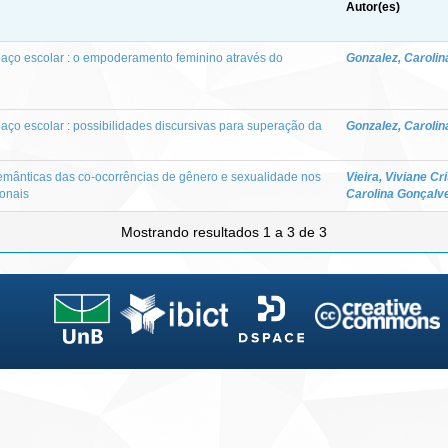
Autor(es)
aço escolar : o empoderamento feminino através do
Gonzalez, Caroli
aço escolar : possibilidades discursivas para superação da
Gonzalez, Caroli
semânticas das co-ocorrências de gênero e sexualidade nos
Vieira, Viviane Cr
ionais
Carolina Gonçalv
Mostrando resultados 1 a 3 de 3