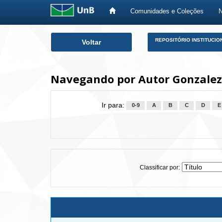
Comunidades e Coleções
Skip
REPOSITÓRIO INSTITUCIO
Voltar
navigation
Navegando por Autor Gonzalez,
Ir para:
0-9
A
B
C
D
E
Classificar por: