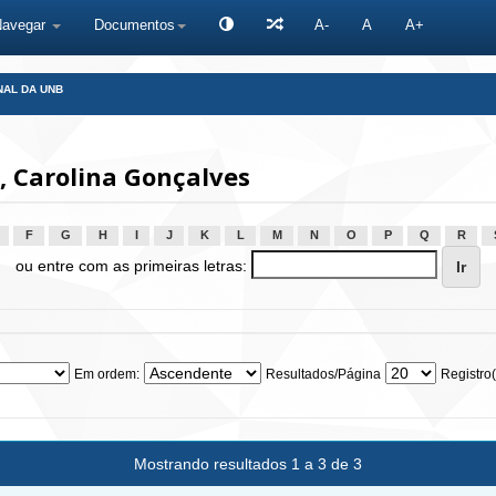
Navegar
Documentos
A-
A
A+
NAL DA UNB
 Carolina Gonçalves
F
G
H
I
J
K
L
M
N
O
P
Q
R
ou entre com as primeiras letras:
Em ordem:
Resultados/Página
Registro(
Mostrando resultados 1 a 3 de 3