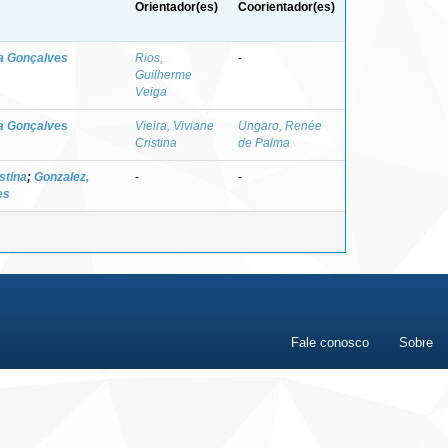
Orientador(es)
Coorientador(es)
na Gonçalves
Rios,
-
Guilherme
Veiga
na Gonçalves
Vieira, Viviane
Ungaro, Renée
Cristina
de Palma
istina
;
Gonzalez,
-
-
es
Fale conosco
Sobre