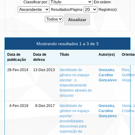
Classificar por:
Em ordem:
Resultados/Página
Registro(s):
Mostrando resultados 1 a 3 de 3
Data de
Data de
Título
Autor(es)
Orienta
publicação
defesa
28-Fev-2014
13-Dez-2013
Identidade de
Gonzalez,
Rios,
gênero no espaço
Carolina
Guilhe
escolar : o
Gonçalves
Veiga
empoderamento
feminino através do
discurso
4-Fev-2019
8-Dez-2017
Identidade de
Gonzalez,
Vieira, 
gênero no espaço
Carolina
Cristina
escolar :
Gonçalves
possibilidades
discursivas para
superação da