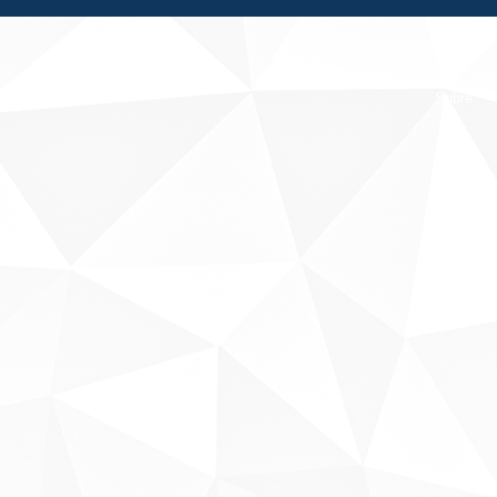
Fale conosco
Sobre