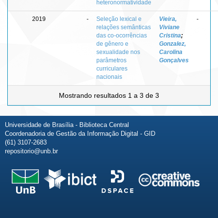
heteronormatividade
2019
-
Seleção lexical e
Vieira,
-
relações semânticas
Viviane
das co-ocorrências
Cristina
;
de gênero e
Gonzalez,
sexualidade nos
Carolina
parâmetros
Gonçalves
curriculares
nacionais
Mostrando resultados 1 a 3 de 3
Universidade de Brasília - Biblioteca Central
Coordenadoria de Gestão da Informação Digital - GID
(61) 3107-2683
repositorio@unb.br