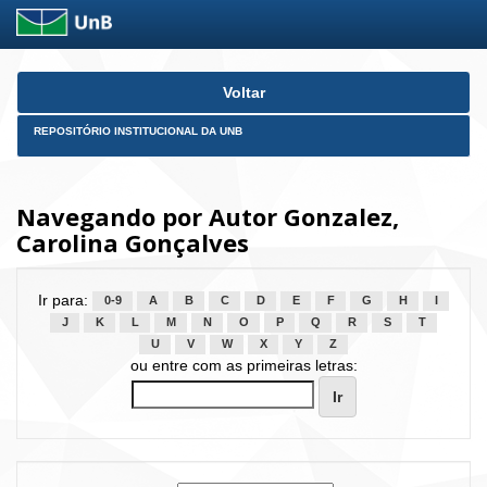
Skip
Voltar
navigation
REPOSITÓRIO INSTITUCIONAL DA UNB
Navegando por Autor Gonzalez,
Carolina Gonçalves
Ir para:
0-9
A
B
C
D
E
F
G
H
I
J
K
L
M
N
O
P
Q
R
S
T
U
V
W
X
Y
Z
ou entre com as primeiras letras: