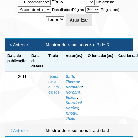
Classificar por:
Em ordem:
Resultados/Página
Registro(s):
< Anterior
Mostrando resultados 3 a 3 de 3
Data de
Data
Título
Autor(es)
Orientador(es)
Coorientad
publicação
de
defesa
2011
-
Usina :
Gatti,
-
-
casa,
Thérèse
quintal,
Hofmann
;
cidade
Noronha,
Edivar
;
Stanzioni,
Natália
;
Khouri,
Thais
< Anterior
Mostrando resultados 3 a 3 de 3