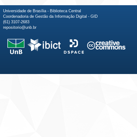
Universidade de Brasília - Biblioteca Central
Coordenadoria de Gestão da Informação Digital - GID
(61) 3107-2683
repositorio@unb.br
Fale conosco
Sobre