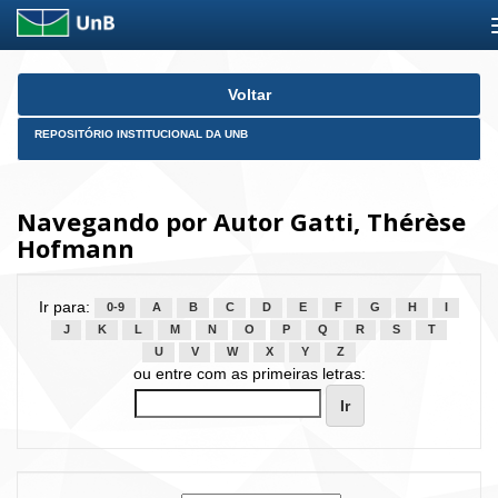
Skip
Voltar
navigation
REPOSITÓRIO INSTITUCIONAL DA UNB
Navegando por Autor Gatti, Thérèse
Hofmann
Ir para:
0-9
A
B
C
D
E
F
G
H
I
J
K
L
M
N
O
P
Q
R
S
T
U
V
W
X
Y
Z
ou entre com as primeiras letras: