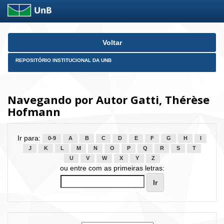
Skip
Voltar
navigation
REPOSITÓRIO INSTITUCIONAL DA UNB
Navegando por Autor Gatti, Thérèse
Hofmann
Ir para:
0-9
A
B
C
D
E
F
G
H
I
J
K
L
M
N
O
P
Q
R
S
T
U
V
W
X
Y
Z
ou entre com as primeiras letras: