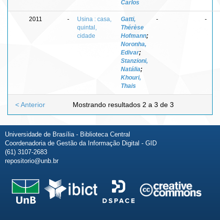
Carlos
2011
-
Usina : casa,
Gatti,
-
-
quintal,
Thérèse
cidade
Hofmann
;
Noronha,
Edivar
;
Stanzioni,
Natália
;
Khouri,
Thais
< Anterior
Mostrando resultados 2 a 3 de 3
Universidade de Brasília - Biblioteca Central
Coordenadoria de Gestão da Informação Digital - GID
(61) 3107-2683
repositorio@unb.br