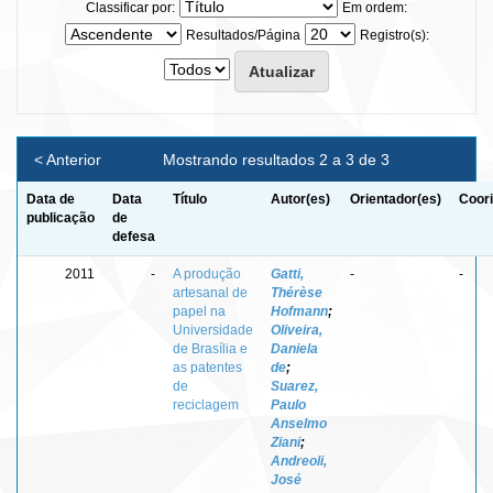
Classificar por:
Em ordem:
Resultados/Página
Registro(s):
< Anterior
Mostrando resultados 2 a 3 de 3
Data de
Data
Título
Autor(es)
Orientador(es)
Coori
publicação
de
defesa
2011
-
A produção
Gatti,
-
-
artesanal de
Thérèse
papel na
Hofmann
;
Universidade
Oliveira,
de Brasília e
Daniela
as patentes
de
;
de
Suarez,
reciclagem
Paulo
Anselmo
Ziani
;
Andreoli,
José