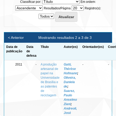
Classificar por:
Em ordem:
Resultados/Página
Registro(s):
< Anterior
Mostrando resultados 2 a 3 de 3
Data de
Data
Título
Autor(es)
Orientador(es)
Coori
publicação
de
defesa
2011
-
A produção
Gatti,
-
-
artesanal de
Thérèse
papel na
Hofmann
;
Universidade
Oliveira,
de Brasília e
Daniela
as patentes
de
;
de
Suarez,
reciclagem
Paulo
Anselmo
Ziani
;
Andreoli,
José