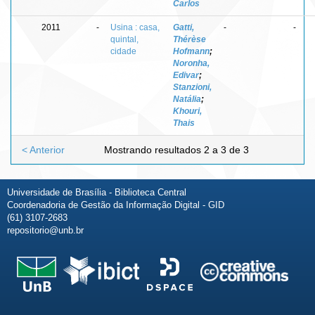
Carlos
2011
-
Usina : casa,
Gatti,
-
-
quintal,
Thérèse
cidade
Hofmann
;
Noronha,
Edivar
;
Stanzioni,
Natália
;
Khouri,
Thais
< Anterior
Mostrando resultados 2 a 3 de 3
Universidade de Brasília - Biblioteca Central
Coordenadoria de Gestão da Informação Digital - GID
(61) 3107-2683
repositorio@unb.br