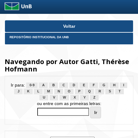
Skip
Voltar
navigation
REPOSITÓRIO INSTITUCIONAL DA UNB
Navegando por Autor Gatti, Thérèse
Hofmann
Ir para:
0-9
A
B
C
D
E
F
G
H
I
J
K
L
M
N
O
P
Q
R
S
T
U
V
W
X
Y
Z
ou entre com as primeiras letras: