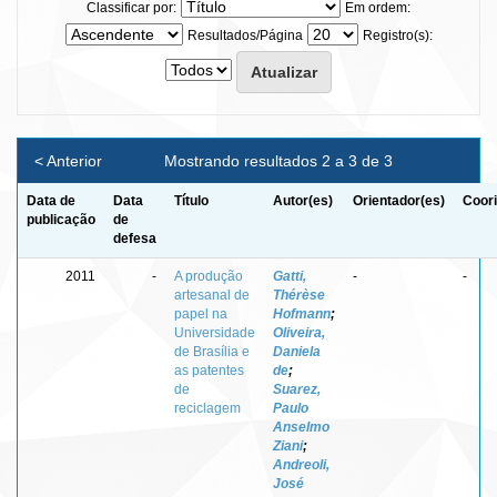
Classificar por:
Em ordem:
Resultados/Página
Registro(s):
< Anterior
Mostrando resultados 2 a 3 de 3
Data de
Data
Título
Autor(es)
Orientador(es)
Coori
publicação
de
defesa
2011
-
A produção
Gatti,
-
-
artesanal de
Thérèse
papel na
Hofmann
;
Universidade
Oliveira,
de Brasília e
Daniela
as patentes
de
;
de
Suarez,
reciclagem
Paulo
Anselmo
Ziani
;
Andreoli,
José