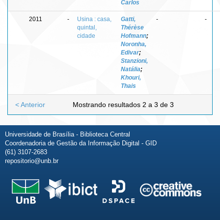
Carlos
2011
-
Usina : casa,
Gatti,
-
-
quintal,
Thérèse
cidade
Hofmann
;
Noronha,
Edivar
;
Stanzioni,
Natália
;
Khouri,
Thais
< Anterior
Mostrando resultados 2 a 3 de 3
Universidade de Brasília - Biblioteca Central
Coordenadoria de Gestão da Informação Digital - GID
(61) 3107-2683
repositorio@unb.br