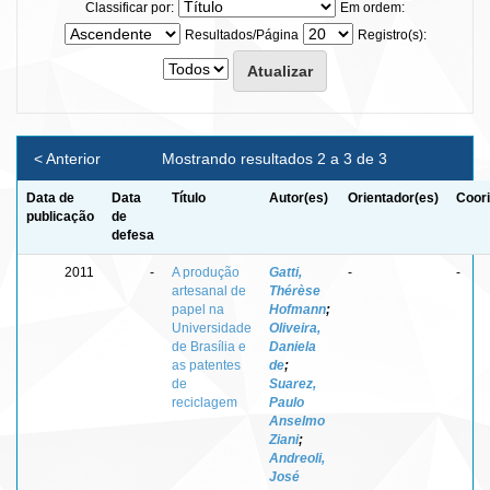
Classificar por:
Em ordem:
Resultados/Página
Registro(s):
< Anterior
Mostrando resultados 2 a 3 de 3
Data de
Data
Título
Autor(es)
Orientador(es)
Coori
publicação
de
defesa
2011
-
A produção
Gatti,
-
-
artesanal de
Thérèse
papel na
Hofmann
;
Universidade
Oliveira,
de Brasília e
Daniela
as patentes
de
;
de
Suarez,
reciclagem
Paulo
Anselmo
Ziani
;
Andreoli,
José