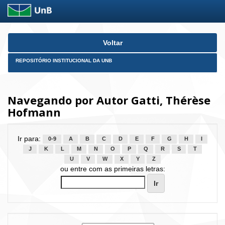
Skip
Voltar
navigation
REPOSITÓRIO INSTITUCIONAL DA UNB
Navegando por Autor Gatti, Thérèse
Hofmann
Ir para:
0-9
A
B
C
D
E
F
G
H
I
J
K
L
M
N
O
P
Q
R
S
T
U
V
W
X
Y
Z
ou entre com as primeiras letras: