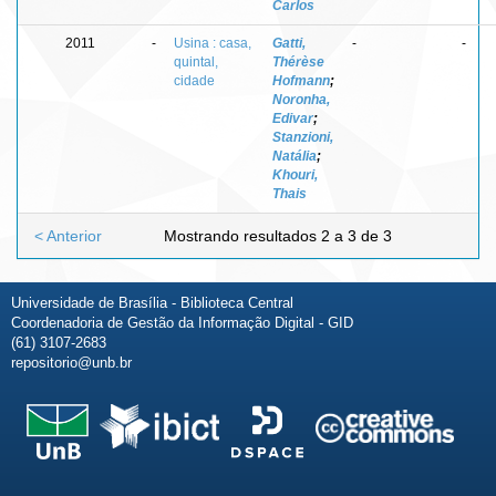
Carlos
2011
-
Usina : casa,
Gatti,
-
-
quintal,
Thérèse
cidade
Hofmann
;
Noronha,
Edivar
;
Stanzioni,
Natália
;
Khouri,
Thais
< Anterior
Mostrando resultados 2 a 3 de 3
Universidade de Brasília - Biblioteca Central
Coordenadoria de Gestão da Informação Digital - GID
(61) 3107-2683
repositorio@unb.br