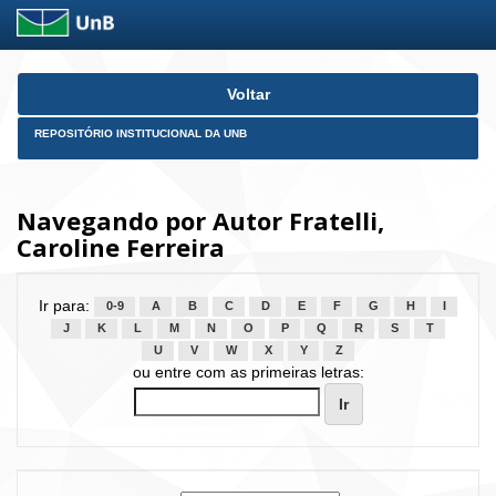
Skip
Voltar
navigation
REPOSITÓRIO INSTITUCIONAL DA UNB
Navegando por Autor Fratelli,
Caroline Ferreira
Ir para:
0-9
A
B
C
D
E
F
G
H
I
J
K
L
M
N
O
P
Q
R
S
T
U
V
W
X
Y
Z
ou entre com as primeiras letras: