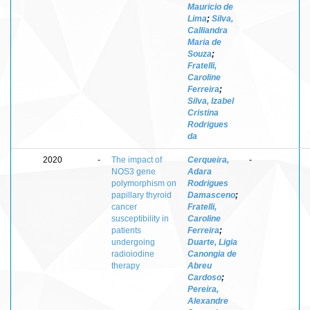
Mauricio de
Lima
;
Silva,
Calliandra
Maria de
Souza
;
Fratelli,
Caroline
Ferreira
;
Silva, Izabel
Cristina
Rodrigues
da
2020
-
The impact of
Cerqueira,
-
NOS3 gene
Adara
polymorphism on
Rodrigues
papillary thyroid
Damasceno
;
cancer
Fratelli,
susceptibility in
Caroline
patients
Ferreira
;
undergoing
Duarte, Ligia
radioiodine
Canongia de
therapy
Abreu
Cardoso
;
Pereira,
Alexandre