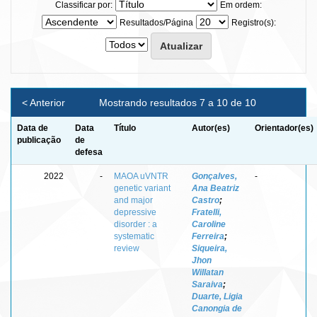
Classificar por:
Em ordem:
Resultados/Página
Registro(s):
< Anterior
Mostrando resultados 7 a 10 de 10
Data de
Data
Título
Autor(es)
Orientador(es)
publicação
de
defesa
2022
-
MAOA uVNTR
Gonçalves,
-
genetic variant
Ana Beatriz
and major
Castro
;
depressive
Fratelli,
disorder : a
Caroline
systematic
Ferreira
;
review
Siqueira,
Jhon
Willatan
Saraiva
;
Duarte, Ligia
Canongia de