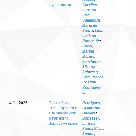
Hypertension
Caroline
Ferreira
;
Silva,
Calliandra
Maria de
Souza
;
Lima,
Luciano
Ramos de
;
Stival,
Marina
Morato
;
Funghetto,
Silvana
Schwerz
;
Silva, Izabel
Cristina
Rodrigues
da
4-Jul-2026
-
Polimorfismo
Rodrigues,
-
TP53 Arg72Pro e
Guilherme
sua relação com
Oliveira
;
o transtorno
Bonasser,
depressivo maior
Larissa
Sousa Silva
;
Santos,