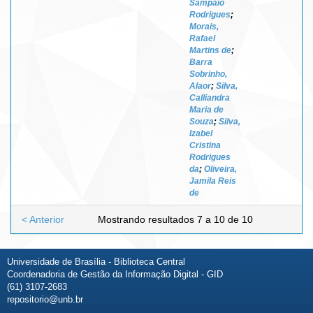
Sampaio
Rodrigues
;
Morais,
Rafael
Martins de
;
Barra
Sobrinho,
Alaor
;
Silva,
Calliandra
Maria de
Souza
;
Silva,
Izabel
Cristina
Rodrigues
da
;
Oliveira,
Jamila Reis
de
< Anterior
Mostrando resultados 7 a 10 de 10
Universidade de Brasília - Biblioteca Central
Coordenadoria de Gestão da Informação Digital - GID
(61) 3107-2683
repositorio@unb.br