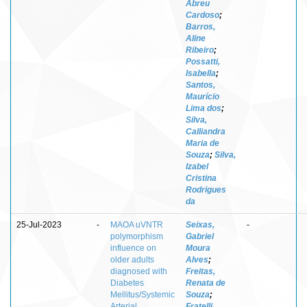
Abreu
Cardoso
;
Barros,
Aline
Ribeiro
;
Possatti,
Isabella
;
Santos,
Maurício
Lima dos
;
Silva,
Calliandra
Maria de
Souza
;
Silva,
Izabel
Cristina
Rodrigues
da
25-Jul-2023
-
MAOA uVNTR
Seixas,
-
polymorphism
Gabriel
influence on
Moura
older adults
Alves
;
diagnosed with
Freitas,
Diabetes
Renata de
Mellitus/Systemic
Souza
;
Arterial
Fratelli,