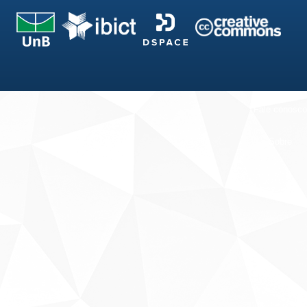
Fale conosco
Sobre