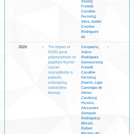
Souza
;
Fratelli,
Caroline
Ferreira
;
Silva, Izabel
Cristina
Rodrigues
da
2020
-
The impact of
Cerqueira,
-
NOS3 gene
Adara
polymorphism on
Rodrigues
papillary thyroid
Damasceno
;
cancer
Fratelli,
susceptibility in
Caroline
patients
Ferreira
;
undergoing
Duarte, Ligia
radioiodine
Canongia de
therapy
Abreu
Cardoso
;
Pereira,
Alexandre
Sampaio
Rodrigues
;
Morais,
Rafael
Martins de
;