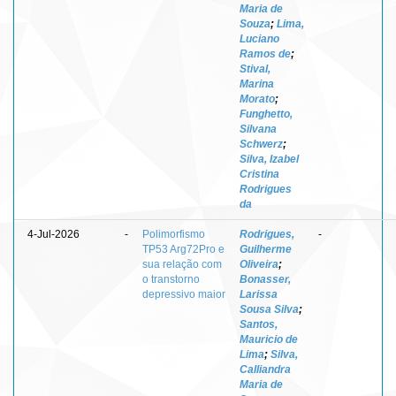
Maria de
Souza
;
Lima,
Luciano
Ramos de
;
Stival,
Marina
Morato
;
Funghetto,
Silvana
Schwerz
;
Silva, Izabel
Cristina
Rodrigues
da
4-Jul-2026
-
Polimorfismo
Rodrigues,
-
TP53 Arg72Pro e
Guilherme
sua relação com
Oliveira
;
o transtorno
Bonasser,
depressivo maior
Larissa
Sousa Silva
;
Santos,
Mauricio de
Lima
;
Silva,
Calliandra
Maria de