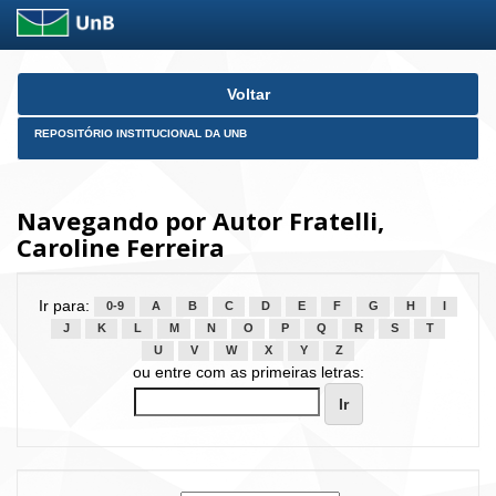
Skip
Voltar
navigation
REPOSITÓRIO INSTITUCIONAL DA UNB
Navegando por Autor Fratelli,
Caroline Ferreira
Ir para:
0-9
A
B
C
D
E
F
G
H
I
J
K
L
M
N
O
P
Q
R
S
T
U
V
W
X
Y
Z
ou entre com as primeiras letras: