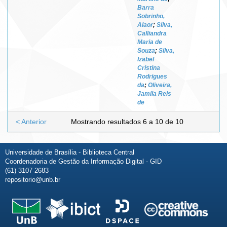
Barra
Sobrinho,
Alaor
;
Silva,
Calliandra
Maria de
Souza
;
Silva,
Izabel
Cristina
Rodrigues
da
;
Oliveira,
Jamila Reis
de
< Anterior
Mostrando resultados 6 a 10 de 10
Universidade de Brasília - Biblioteca Central
Coordenadoria de Gestão da Informação Digital - GID
(61) 3107-2683
repositorio@unb.br