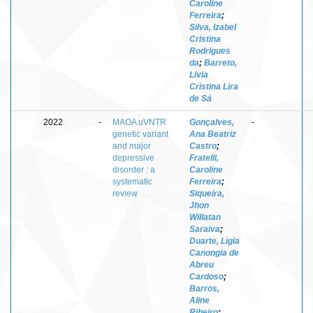
Caroline
Ferreira
;
Silva, Izabel
Cristina
Rodrigues
da
;
Barreto,
Livia
Cristina Lira
de Sá
2022
-
MAOA uVNTR
Gonçalves,
-
genetic variant
Ana Beatriz
and major
Castro
;
depressive
Fratelli,
disorder : a
Caroline
systematic
Ferreira
;
review
Siqueira,
Jhon
Willatan
Saraiva
;
Duarte, Ligia
Canongia de
Abreu
Cardoso
;
Barros,
Aline
Ribeiro
;