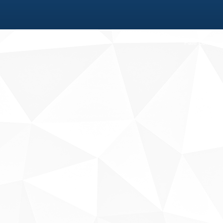
Fale conosco
Sobre