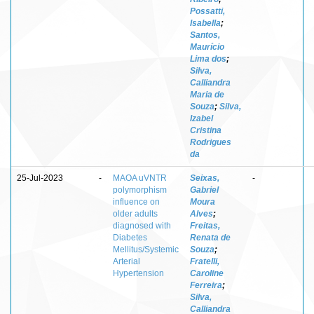
Possatti,
Isabella
;
Santos,
Maurício
Lima dos
;
Silva,
Calliandra
Maria de
Souza
;
Silva,
Izabel
Cristina
Rodrigues
da
25-Jul-2023
-
MAOA uVNTR
Seixas,
-
polymorphism
Gabriel
influence on
Moura
older adults
Alves
;
diagnosed with
Freitas,
Diabetes
Renata de
Mellitus/Systemic
Souza
;
Arterial
Fratelli,
Hypertension
Caroline
Ferreira
;
Silva,
Calliandra