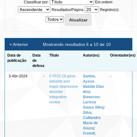
Classificar por:
Em ordem:
Resultados/Página
Registro(s):
< Anterior
Mostrando resultados 6 a 10 de 10
Data de
Data
Título
Autor(es)
Orientador(es)
publicação
de
defesa
3-Abr-2024
-
CYP2C19 gene
Santos,
-
variants and
Ayssa
major depressive
Natália Dias
disorder :
dos
;
integrative
Bonasser,
review
Larissa
Sousa Silva
;
Silva,
Calliandra
Maria de
Souza
;
Fratelli,