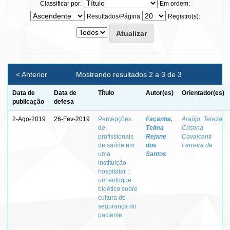
Classificar por:
Em ordem:
Resultados/Página
Registro(s):
< Anterior
Mostrando resultados 2 a 3 de 3
Data de
Data de
Título
Autor(es)
Orientador(es)
publicação
defesa
2-Ago-2019
26-Fev-2019
Percepções
Façanha,
Araújo, Tereza
de
Telma
Cristina
profissionais
Rejane
Cavalcanti
de saúde em
dos
Ferreira de
uma
Santos
instituição
hospitalar :
um enfoque
bioético sobre
cultura de
segurança do
paciente