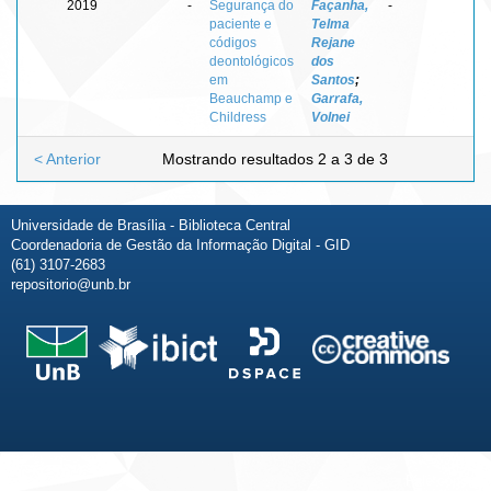
2019
-
Segurança do
Façanha,
-
paciente e
Telma
códigos
Rejane
deontológicos
dos
em
Santos
;
Beauchamp e
Garrafa,
Childress
Volnei
< Anterior
Mostrando resultados 2 a 3 de 3
Universidade de Brasília - Biblioteca Central
Coordenadoria de Gestão da Informação Digital - GID
(61) 3107-2683
repositorio@unb.br
Fale conosco