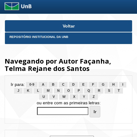
Skip
Voltar
navigation
REPOSITÓRIO INSTITUCIONAL DA UNB
Navegando por Autor Façanha,
Telma Rejane dos Santos
Ir para:
0-9
A
B
C
D
E
F
G
H
I
J
K
L
M
N
O
P
Q
R
S
T
U
V
W
X
Y
Z
ou entre com as primeiras letras: