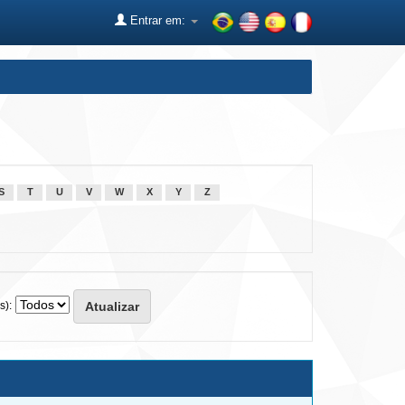
Entrar em:
S
T
U
V
W
X
Y
Z
s):