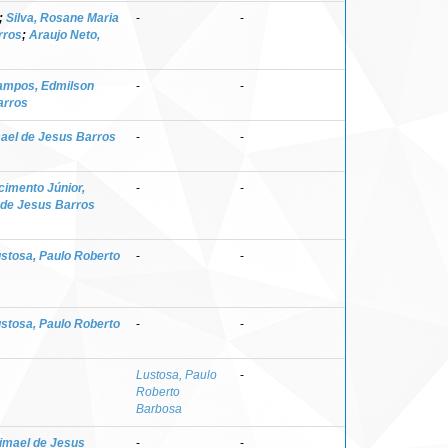
;
Silva, Rosane Maria
-
-
rros
;
Araujo Neto,
ampos, Edmilson
-
-
arros
ael de Jesus Barros
-
-
imento Júnior,
-
-
 de Jesus Barros
stosa, Paulo Roberto
-
-
stosa, Paulo Roberto
-
-
Lustosa, Paulo
-
Roberto
Barbosa
imael de Jesus
-
-