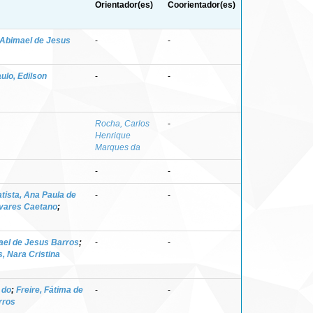
Orientador(es)
Coorientador(es)
 Abimael de Jesus
-
-
ulo, Edilson
-
-
Rocha, Carlos
-
Henrique
Marques da
-
-
tista, Ana Paula de
-
-
vares Caetano
;
ael de Jesus Barros
;
-
-
, Nara Cristina
 do
;
Freire, Fátima de
-
-
rros