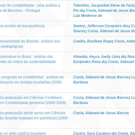
ssor de contabilidade : uma análise a
Tolentino, Jacqueline Elene de Faria
de de Barcelos – Portugal
Pio da
;
Costa, Abimael de Jesus Ba
Luiz Medeiros de
os portais de transparência
Santos, Jefferson Cerqueira dos
;
C
Soares
;
Costa, Abimael de Jesus B
Universidade de Brasília : análise dos
Coelho, Rosilene Rego
;
Costa, Abim
s pedagógicas
orporativa no Brasil : análise das
Almeida, Hayra Joelly Lima de
;
Nasc
antes do índice de sustentabilidade
Eurípedes Rosa do
;
Costa, Abimael
posgrado en contabilidad : análisis de
Costa, Abimael de Jesus Barros
;
Lu
icación en revistas brasileñas (2000-
Barbosa
ós-graduação em Ciências Contábeis :
Costa, Abimael de Jesus Barros
;
Lu
em Contabilidade gerencial (2000-2009)
Barbosa
s-graduação stricto sensu em Ciências
Costa, Abimael de Jesus Barros
ção docente baseada em periódicos (2000
o no setor público brasileiro
Castro, Sara Cardoso de
;
Costa, Ab