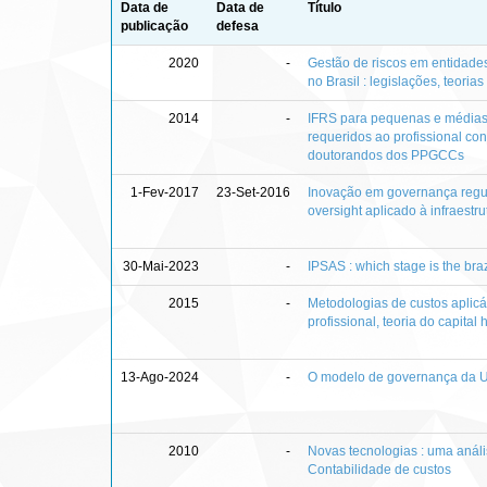
Data de
Data de
Título
publicação
defesa
2020
-
Gestão de riscos em entidade
no Brasil : legislações, teoria
2014
-
IFRS para pequenas e médias
requeridos ao profissional co
doutorandos dos PPGCCs
1-Fev-2017
23-Set-2016
Inovação em governança regul
oversight aplicado à infraestru
30-Mai-2023
-
IPSAS : which stage is the bra
2015
-
Metodologias de custos aplicá
profissional, teoria do capita
13-Ago-2024
-
O modelo de governança da Un
2010
-
Novas tecnologias : uma anál
Contabilidade de custos