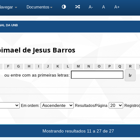
Navegar
Documentos
A-
A
A+
NAL DA UNB
imael de Jesus Barros
F
G
H
I
J
K
L
M
N
O
P
Q
R
ou entre com as primeiras letras:
Em ordem:
Resultados/Página
Registro(
Mostrando resultados 11 a 27 de 27