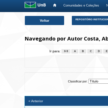
Comunidades e Coleções
Skip
REPOSITÓRIO INSTITUCIO
Voltar
navigation
Navegando por Autor Costa, Ab
Ir para:
0-9
A
B
C
D
E
Classificar por:
< Anterior