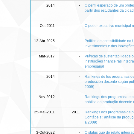
2014
-
O perfil esperado de um profe
partir dos estudantes da cida
Out-2011
-
O poder executivo municipal n
12-Abr-2025
-
Política de acessibilidade na 
investimentos e das inovaçõe
Mar-2017
-
Práticas de sustentabilidade c
instituições financeiras integr
empresarial
2014
-
Rankings de los programas de 
producción docente según publ
2009)
Nov-2012
-
Rankings dos programas de p
análise da produção docente 
25-Mai-2011
2011
Rankings dos programas de pó
Contábeis : análise da produ
a 2009)
3-Out-2022
-
O status quo do relato integrad