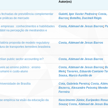
Autor(es)
s fechadas de previdência complementar
Guiotti, Igor Xavier Pedreiro
;
Costa,
s e práticas de mercado
Barros
;
Botelho, Ducineli Régis
 empresas : conhecimentos e habilidades
Costa, Abimael de Jesus Barros
;
Pa
ntábil na percepção de mestrandos e
atória proposta de modelo regulatory
Costa, Abimael de Jesus Barros
tura de transportes terrestres brasileira
zilian public sector accounting in?
Costa, Abimael de Jesus Barros
veis ao ensino público : ensino
Costa, Abimael de Jesus Barros
;
Ba
l humano e custo-aluno
Melo
;
Tavares, Eduardo Caetano Ta
Sousa, Marco Aurélio de
iversidade de Brasília
Cota, Gabriela Pereira
;
Costa, Abim
Bezerra, Alexandre Peixoto
;
Mendes
Ferreira
ise empírica na visão da educação da
Nascimento Júnior, Eurípedes Rosa
Souza
;
Costa, Abimael de Jesus Ba