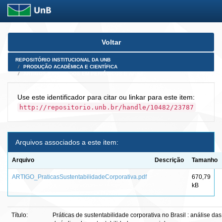
Skip
Voltar
navigation
REPOSITÓRIO INSTITUCIONAL DA UNB
PRODUÇÃO ACADÊMICA E CIENTÍFICA
ARTIGOS PUBLICADOS EM PERIÓDICOS E AFINS
Use este identificador para citar ou linkar para este item:
http://repositorio.unb.br/handle/10482/23787
Arquivos associados a este item:
Arquivo
Descrição
Tamanho
ARTIGO_PraticasSustentabilidadeCorporativa.pdf
670,79
kB
Título:
Práticas de sustentabilidade corporativa no Brasil : análise das