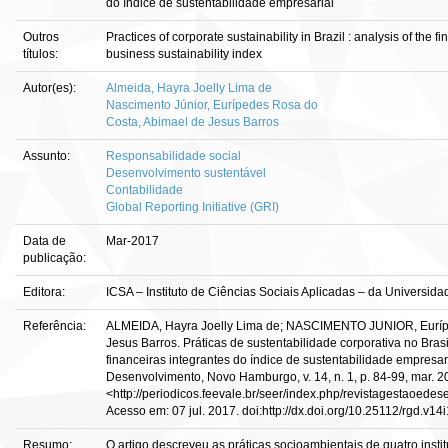
do índice de sustentabilidade empresarial
Outros
Practices of corporate sustainability in Brazil : analysis of the fi
títulos:
business sustainability index
Autor(es):
Almeida, Hayra Joelly Lima de
Nascimento Júnior, Eurípedes Rosa do
Costa, Abimael de Jesus Barros
Assunto:
Responsabilidade social
Desenvolvimento sustentável
Contabilidade
Global Reporting Initiative (GRI)
Data de
Mar-2017
publicação:
Editora:
ICSA – Instituto de Ciências Sociais Aplicadas – da Universid
Referência:
ALMEIDA, Hayra Joelly Lima de; NASCIMENTO JUNIOR, Euríp
Jesus Barros. Práticas de sustentabilidade corporativa no Brasil
financeiras integrantes do índice de sustentabilidade empresar
Desenvolvimento, Novo Hamburgo, v. 14, n. 1, p. 84-99, mar. 2
<http://periodicos.feevale.br/seer/index.php/revistagestaoedes
Acesso em: 07 jul. 2017. doi:http://dx.doi.org/10.25112/rgd.v14i
Resumo:
O artigo descreveu as práticas socioambientais de quatro insti