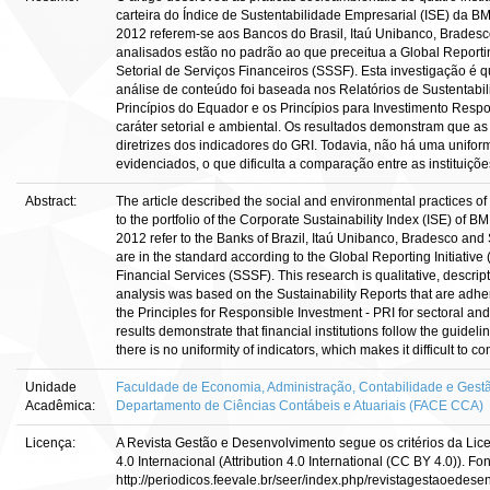
carteira do Índice de Sustentabilidade Empresarial (ISE) da
2012 referem-se aos Bancos do Brasil, Itaú Unibanco, Bradesc
analisados estão no padrão ao que preceitua a Global Reportin
Setorial de Serviços Financeiros (SSSF). Esta investigação é qu
análise de conteúdo foi baseada nos Relatórios de Sustentabi
Princípios do Equador e os Princípios para Investimento Resp
caráter setorial e ambiental. Os resultados demonstram que as
diretrizes dos indicadores do GRI. Todavia, não há uma unifo
evidenciados, o que dificulta a comparação entre as instituiçõe
Abstract:
The article described the social and environmental practices of f
to the portfolio of the Corporate Sustainability Index (ISE) of 
2012 refer to the Banks of Brazil, Itaú Unibanco, Bradesco and
are in the standard according to the Global Reporting Initiative
Financial Services (SSSF). This research is qualitative, descri
analysis was based on the Sustainability Reports that are adhe
the Principles for Responsible Investment - PRI for sectoral an
results demonstrate that financial institutions follow the guidel
there is no uniformity of indicators, which makes it difficult to co
Unidade
Faculdade de Economia, Administração, Contabilidade e Gestã
Acadêmica:
Departamento de Ciências Contábeis e Atuariais (FACE CCA)
Licença:
A Revista Gestão e Desenvolvimento segue os critérios da Li
4.0 Internacional (Attribution 4.0 International (CC BY 4.0)). Fon
http://periodicos.feevale.br/seer/index.php/revistagestaoedese