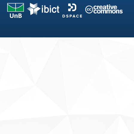
Fale conosco
Sobre