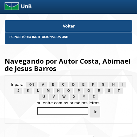
Skip
Voltar
navigation
REPOSITÓRIO INSTITUCIONAL DA UNB
Navegando por Autor Costa, Abimael
de Jesus Barros
Ir para:
0-9
A
B
C
D
E
F
G
H
I
J
K
L
M
N
O
P
Q
R
S
T
U
V
W
X
Y
Z
ou entre com as primeiras letras: