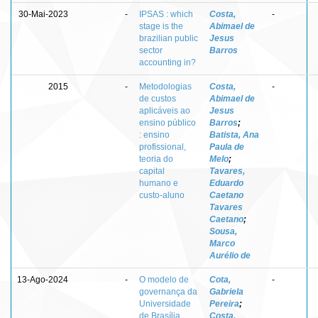
30-Mai-2023
-
IPSAS : which
Costa,
-
stage is the
Abimael de
brazilian public
Jesus
sector
Barros
accounting in?
2015
-
Metodologias
Costa,
-
de custos
Abimael de
aplicáveis ao
Jesus
ensino público
Barros
;
: ensino
Batista, Ana
profissional,
Paula de
teoria do
Melo
;
capital
Tavares,
humano e
Eduardo
custo-aluno
Caetano
Tavares
Caetano
;
Sousa,
Marco
Aurélio de
13-Ago-2024
-
O modelo de
Cota,
-
governança da
Gabriela
Universidade
Pereira
;
de Brasília
Costa,