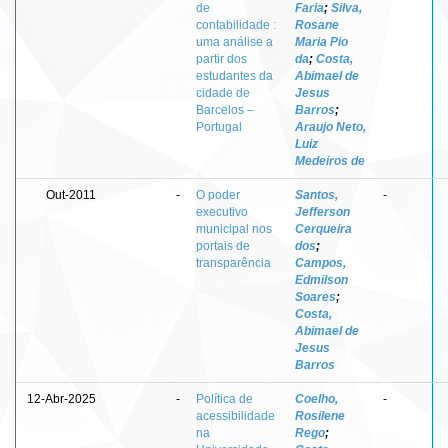
de
Faria
;
Silva,
contabilidade :
Rosane
uma análise a
Maria Pio
partir dos
da
;
Costa,
estudantes da
Abimael de
cidade de
Jesus
Barcelos –
Barros
;
Portugal
Araujo Neto,
Luiz
Medeiros de
Out-2011
-
O poder
Santos,
-
executivo
Jefferson
municipal nos
Cerqueira
portais de
dos
;
transparência
Campos,
Edmilson
Soares
;
Costa,
Abimael de
Jesus
Barros
12-Abr-2025
-
Política de
Coelho,
-
acessibilidade
Rosilene
na
Rego
;