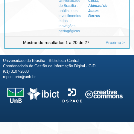
Universidade
Costa,
de Brasília :
Abimael de
análise dos
Jesus
investimentos
Barros
e das
inovações
pedagógicas
Mostrando resultados 1 a 20 de 27
Próximo >
Universidade de Brasília - Biblioteca Central
Coordenadoria de Gestão da Informação Digital - GID
(61) 3107-2683
repositorio@unb.br
Fale conosco