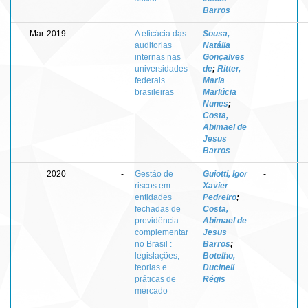
Barros
Mar-2019
-
A eficácia das
Sousa,
-
auditorias
Natália
internas nas
Gonçalves
universidades
de
;
Ritter,
federais
Maria
brasileiras
Marlúcia
Nunes
;
Costa,
Abimael de
Jesus
Barros
2020
-
Gestão de
Guiotti, Igor
-
riscos em
Xavier
entidades
Pedreiro
;
fechadas de
Costa,
previdência
Abimael de
complementar
Jesus
no Brasil :
Barros
;
legislações,
Botelho,
teorias e
Ducineli
práticas de
Régis
mercado