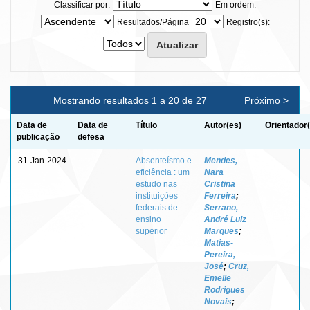
Classificar por:
Em ordem:
Resultados/Página
Registro(s):
Mostrando resultados 1 a 20 de 27
Próximo >
Data de
Data de
Título
Autor(es)
Orientador
publicação
defesa
31-Jan-2024
-
Absenteísmo e
Mendes,
-
eficiência : um
Nara
estudo nas
Cristina
instituições
Ferreira
;
federais de
Serrano,
ensino
André Luiz
superior
Marques
;
Matias-
Pereira,
José
;
Cruz,
Emelle
Rodrigues
Novais
;