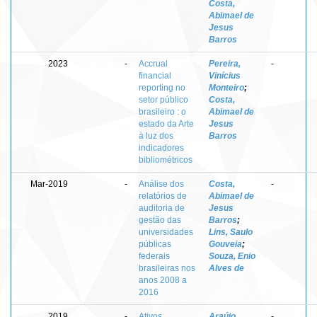
Costa,
Abimael de
Jesus
Barros
2023
-
Accrual
Pereira,
-
financial
Vinícius
reporting no
Monteiro
;
setor público
Costa,
brasileiro : o
Abimael de
estado da Arte
Jesus
à luz dos
Barros
indicadores
bibliométricos
Mar-2019
-
Análise dos
Costa,
-
relatórios de
Abimael de
auditoria de
Jesus
gestão das
Barros
;
universidades
Lins, Saulo
públicas
Gouveia
;
federais
Souza, Enio
brasileiras nos
Alves de
anos 2008 a
2016
2019
-
Ativos
Araújo,
-