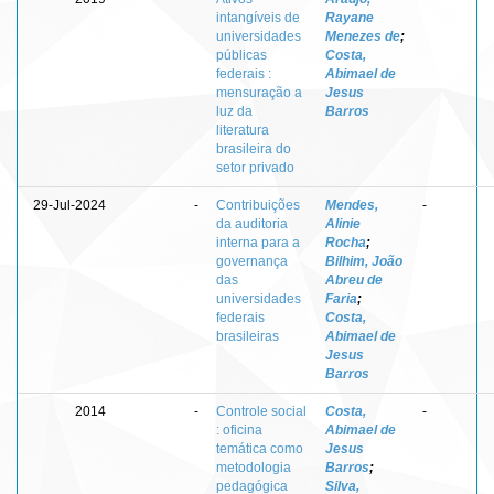
intangíveis de
Rayane
universidades
Menezes de
;
públicas
Costa,
federais :
Abimael de
mensuração a
Jesus
luz da
Barros
literatura
brasileira do
setor privado
29-Jul-2024
-
Contribuições
Mendes,
-
da auditoria
Alinie
interna para a
Rocha
;
governança
Bilhim, João
das
Abreu de
universidades
Faria
;
federais
Costa,
brasileiras
Abimael de
Jesus
Barros
2014
-
Controle social
Costa,
-
: oficina
Abimael de
temática como
Jesus
metodologia
Barros
;
pedagógica
Silva,