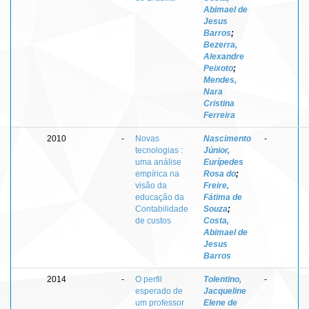
Abimael de
Jesus
Barros
;
Bezerra,
Alexandre
Peixoto
;
Mendes,
Nara
Cristina
Ferreira
2010
-
Novas
Nascimento
-
tecnologias :
Júnior,
uma análise
Eurípedes
empírica na
Rosa do
;
visão da
Freire,
educação da
Fátima de
Contabilidade
Souza
;
de custos
Costa,
Abimael de
Jesus
Barros
2014
-
O perfil
Tolentino,
-
esperado de
Jacqueline
um professor
Elene de