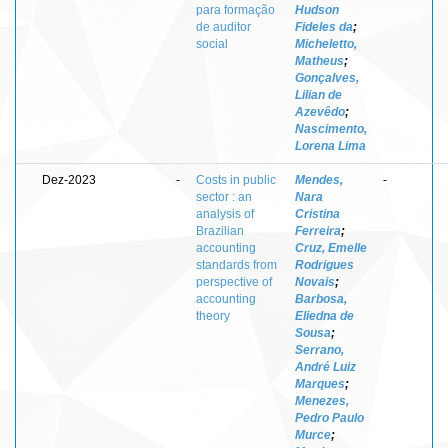
para formação
Hudson
de auditor
Fideles da
;
social
Micheletto,
Matheus
;
Gonçalves,
Lilian de
Azevêdo
;
Nascimento,
Lorena Lima
Dez-2023
-
Costs in public
Mendes,
-
sector : an
Nara
analysis of
Cristina
Brazilian
Ferreira
;
accounting
Cruz, Emelle
standards from
Rodrigues
perspective of
Novais
;
accounting
Barbosa,
theory
Eliedna de
Sousa
;
Serrano,
André Luiz
Marques
;
Menezes,
Pedro Paulo
Murce
;