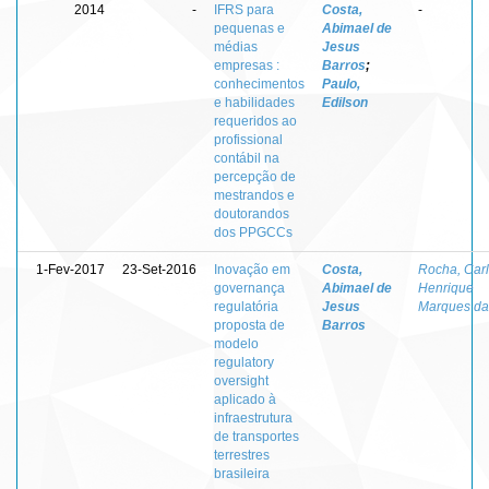
2014
-
IFRS para
Costa,
-
pequenas e
Abimael de
médias
Jesus
empresas :
Barros
;
conhecimentos
Paulo,
e habilidades
Edilson
requeridos ao
profissional
contábil na
percepção de
mestrandos e
doutorandos
dos PPGCCs
1-Fev-2017
23-Set-2016
Inovação em
Costa,
Rocha, Car
governança
Abimael de
Henrique
regulatória
Jesus
Marques da
proposta de
Barros
modelo
regulatory
oversight
aplicado à
infraestrutura
de transportes
terrestres
brasileira