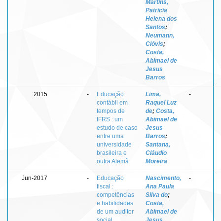
Martins,
Patricia
Helena dos
Santos
;
Neumann,
Clóvis
;
Costa,
Abimael de
Jesus
Barros
2015
-
Educação
Lima,
-
contábil em
Raquel Luz
tempos de
de
;
Costa,
IFRS : um
Abimael de
estudo de caso
Jesus
entre uma
Barros
;
universidade
Santana,
brasileira e
Cláudio
outra Alemã
Moreira
Jun-2017
-
Educação
Nascimento,
-
fiscal :
Ana Paula
competências
Silva do
;
e habilidades
Costa,
de um auditor
Abimael de
social
Jesus