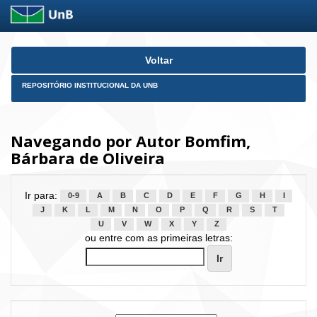
Skip
Voltar
navigation
REPOSITÓRIO INSTITUCIONAL DA UNB
Navegando por Autor Bomfim,
Bárbara de Oliveira
Ir para:
0-9
A
B
C
D
E
F
G
H
I
J
K
L
M
N
O
P
Q
R
S
T
U
V
W
X
Y
Z
ou entre com as primeiras letras: