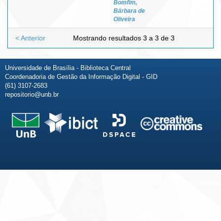
Bomfim,
Bárbara de
Oliveira
< Anterior
Mostrando resultados 3 a 3 de 3
Universidade de Brasília - Biblioteca Central
Coordenadoria de Gestão da Informação Digital - GID
(61) 3107-2683
repositorio@unb.br
Fale conosco
Sobre