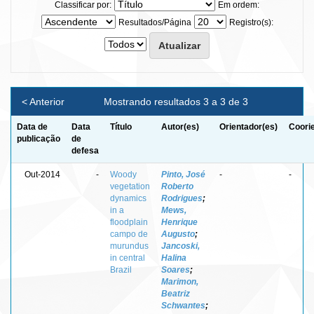
Classificar por:
Em ordem:
Resultados/Página
Registro(s):
< Anterior
Mostrando resultados 3 a 3 de 3
Data de
Data
Título
Autor(es)
Orientador(es)
Coori
publicação
de
defesa
Out-2014
-
Woody
Pinto, José
-
-
vegetation
Roberto
dynamics
Rodrigues
;
in a
Mews,
floodplain
Henrique
campo de
Augusto
;
murundus
Jancoski,
in central
Halina
Brazil
Soares
;
Marimon,
Beatriz
Schwantes
;