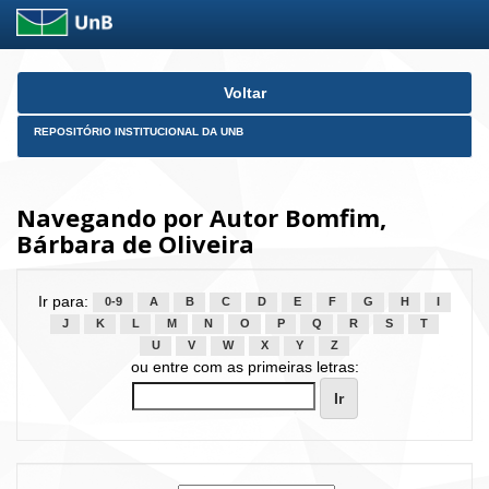
Skip
Voltar
navigation
REPOSITÓRIO INSTITUCIONAL DA UNB
Navegando por Autor Bomfim,
Bárbara de Oliveira
Ir para:
0-9
A
B
C
D
E
F
G
H
I
J
K
L
M
N
O
P
Q
R
S
T
U
V
W
X
Y
Z
ou entre com as primeiras letras: