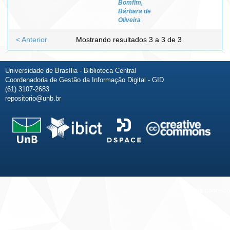
Bomfim,
Bárbara de
Oliveira
< Anterior
Mostrando resultados 3 a 3 de 3
Universidade de Brasília - Biblioteca Central
Coordenadoria de Gestão da Informação Digital - GID
(61) 3107-2683
repositorio@unb.br
Fale conosco
Sobre