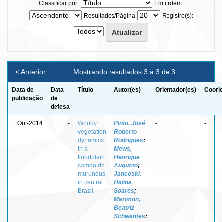
Classificar por:
Em ordem:
Resultados/Página
Registro(s):
< Anterior
Mostrando resultados 3 a 3 de 3
Data de
Data
Título
Autor(es)
Orientador(es)
Coori
publicação
de
defesa
Out-2014
-
Woody
Pinto, José
-
-
vegetation
Roberto
dynamics
Rodrigues
;
in a
Mews,
floodplain
Henrique
campo de
Augusto
;
murundus
Jancoski,
in central
Halina
Brazil
Soares
;
Marimon,
Beatriz
Schwantes
;