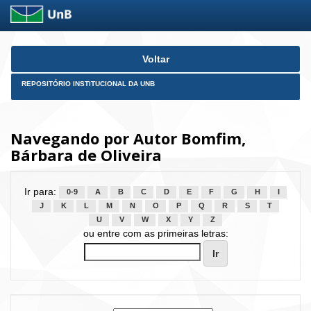
Skip
Voltar
navigation
REPOSITÓRIO INSTITUCIONAL DA UNB
Navegando por Autor Bomfim,
Bárbara de Oliveira
Ir para:
0-9
A
B
C
D
E
F
G
H
I
J
K
L
M
N
O
P
Q
R
S
T
U
V
W
X
Y
Z
ou entre com as primeiras letras: