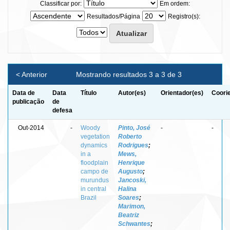
Classificar por:
Em ordem:
Resultados/Página
Registro(s):
< Anterior
Mostrando resultados 3 a 3 de 3
Data de
Data
Título
Autor(es)
Orientador(es)
Coori
publicação
de
defesa
Out-2014
-
Woody
Pinto, José
-
-
vegetation
Roberto
dynamics
Rodrigues
;
in a
Mews,
floodplain
Henrique
campo de
Augusto
;
murundus
Jancoski,
in central
Halina
Brazil
Soares
;
Marimon,
Beatriz
Schwantes
;