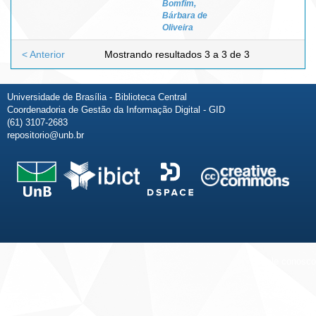
Bomfim,
Bárbara de
Oliveira
< Anterior
Mostrando resultados 3 a 3 de 3
Universidade de Brasília - Biblioteca Central
Coordenadoria de Gestão da Informação Digital - GID
(61) 3107-2683
repositorio@unb.br
Fale conosco
Sobre