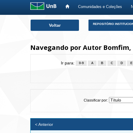
Comunidades e Coleções
Skip
REPOSITÓRIO INSTITUCIO
Voltar
navigation
Navegando por Autor Bomfim, 
Ir para:
0-9
A
B
C
D
E
Classificar por:
< Anterior