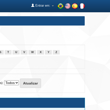
Entrar em:
S
T
U
V
W
X
Y
Z
s):