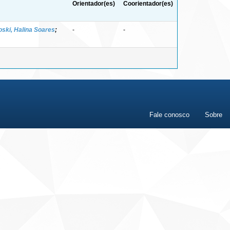
Orientador(es)
Coorientador(es)
ski, Halina Soares
;
-
-
Fale conosco
Sobre