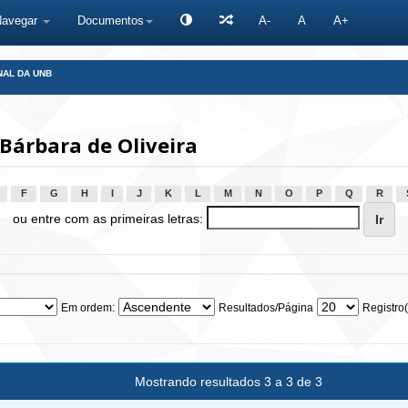
Navegar
Documentos
A-
A
A+
NAL DA UNB
Bárbara de Oliveira
F
G
H
I
J
K
L
M
N
O
P
Q
R
ou entre com as primeiras letras:
Em ordem:
Resultados/Página
Registro(
Mostrando resultados 3 a 3 de 3