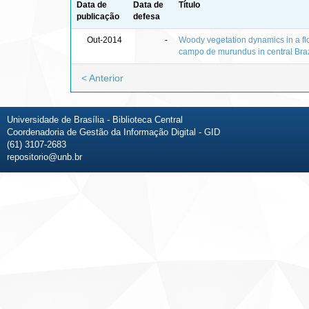
Data de
Data de
Título
publicação
defesa
Out-2014
-
Woody vegetation dynamics in a fl
campo de murundus in central Braz
< Anterior
Universidade de Brasília - Biblioteca Central
Coordenadoria de Gestão da Informação Digital - GID
(61) 3107-2683
repositorio@unb.br