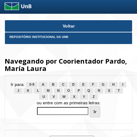
Skip
Voltar
navigation
REPOSITÓRIO INSTITUCIONAL DA UNB
Navegando por Coorientador Pardo,
María Laura
Ir para:
0-9
A
B
C
D
E
F
G
H
I
J
K
L
M
N
O
P
Q
R
S
T
U
V
W
X
Y
Z
ou entre com as primeiras letras: