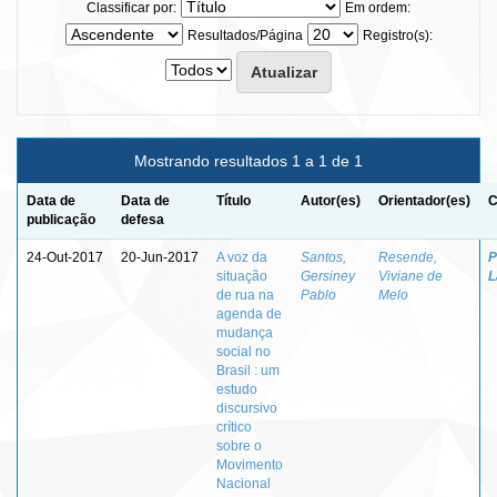
Classificar por:
Em ordem:
Resultados/Página
Registro(s):
Mostrando resultados 1 a 1 de 1
Data de
Data de
Título
Autor(es)
Orientador(es)
C
publicação
defesa
24-Out-2017
20-Jun-2017
A voz da
Santos,
Resende,
P
situação
Gersiney
Viviane de
L
de rua na
Pablo
Melo
agenda de
mudança
social no
Brasil : um
estudo
discursivo
crítico
sobre o
Movimento
Nacional