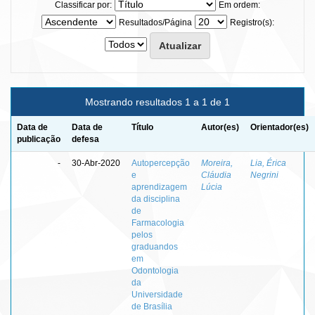
Classificar por:
Em ordem:
Resultados/Página
Registro(s):
Mostrando resultados 1 a 1 de 1
Data de
Data de
Título
Autor(es)
Orientador(es)
publicação
defesa
-
30-Abr-2020
Autopercepção
Moreira,
Lia, Érica
e
Cláudia
Negrini
aprendizagem
Lúcia
da disciplina
de
Farmacologia
pelos
graduandos
em
Odontologia
da
Universidade
de Brasília