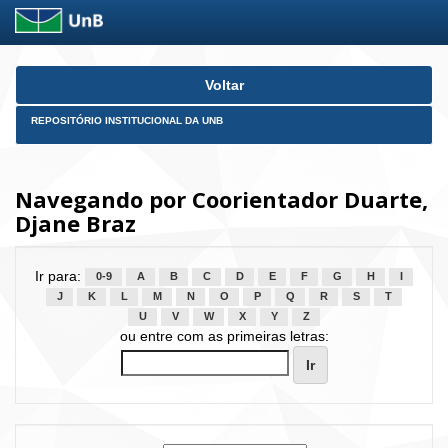
Skip
Voltar
navigation
REPOSITÓRIO INSTITUCIONAL DA UNB
Navegando por Coorientador Duarte,
Djane Braz
Ir para:
0-9
A
B
C
D
E
F
G
H
I
J
K
L
M
N
O
P
Q
R
S
T
U
V
W
X
Y
Z
ou entre com as primeiras letras: