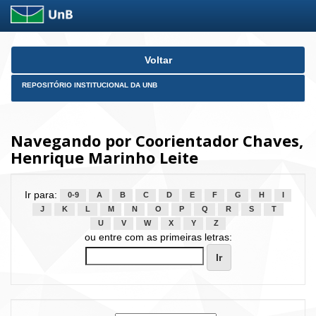
Skip
Voltar
navigation
REPOSITÓRIO INSTITUCIONAL DA UNB
Navegando por Coorientador Chaves,
Henrique Marinho Leite
Ir para:
0-9
A
B
C
D
E
F
G
H
I
J
K
L
M
N
O
P
Q
R
S
T
U
V
W
X
Y
Z
ou entre com as primeiras letras: