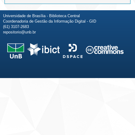
Universidade de Brasília - Biblioteca Central
Coordenadoria de Gestão da Informação Digital - GID
(61) 3107-2683
repositorio@unb.br
Fale conosco
Sobre