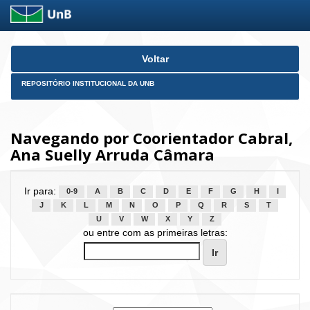
Skip
Voltar
navigation
REPOSITÓRIO INSTITUCIONAL DA UNB
Navegando por Coorientador Cabral,
Ana Suelly Arruda Câmara
Ir para:
0-9
A
B
C
D
E
F
G
H
I
J
K
L
M
N
O
P
Q
R
S
T
U
V
W
X
Y
Z
ou entre com as primeiras letras: