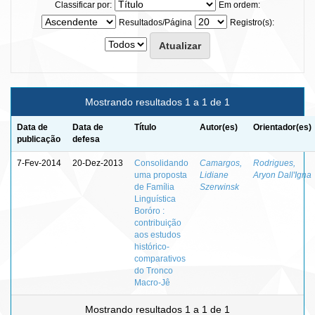
Classificar por:
Em ordem:
Resultados/Página
Registro(s):
Mostrando resultados 1 a 1 de 1
Data de
Data de
Título
Autor(es)
Orientador(es)
publicação
defesa
7-Fev-2014
20-Dez-2013
Consolidando
Camargos,
Rodrigues,
uma proposta
Lidiane
Aryon Dall'Igna
de Família
Szerwinsk
Linguística
Boróro :
contribuição
aos estudos
histórico-
comparativos
do Tronco
Macro-Jê
Mostrando resultados 1 a 1 de 1