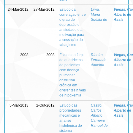
24-Mai-2012
27-Mar-2012
Estudo da
Lima,
Viegas, Ca
correlação entre
Maria
Alberto de
o grau de
Suélita de
Assis
depressão e
ansiedade e a
motivação para
a cessação do
tabagismo
2008
2008
Estudo da força
Ribeiro,
Viegas, Ca
de quadríceps
Fernanda
Alberto de
de pacientes
Almeida
Assis
com doença
pulmonar
obstrutiva
crônica em
diferentes níveis
de hipoxemia
5-Mar-2013
2-Out-2012
Estudo das
Castro,
Viegas, Ca
propriedades
Carlos
Alberto de
mecânicas e
Alberto
Assis
análise
Carneiro
histológica do
Rangel de
sistema