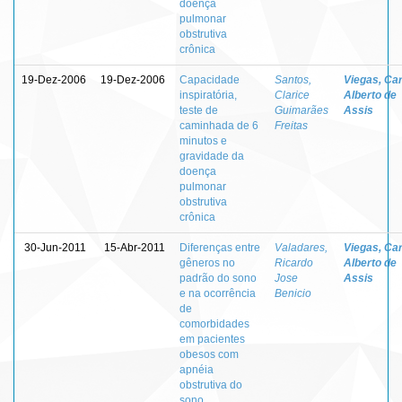
doença
pulmonar
obstrutiva
crônica
19-Dez-2006
19-Dez-2006
Capacidade
Santos,
Viegas, Ca
inspiratória,
Clarice
Alberto de
teste de
Guimarães
Assis
caminhada de 6
Freitas
minutos e
gravidade da
doença
pulmonar
obstrutiva
crônica
30-Jun-2011
15-Abr-2011
Diferenças entre
Valadares,
Viegas, Ca
gêneros no
Ricardo
Alberto de
padrão do sono
Jose
Assis
e na ocorrência
Benicio
de
comorbidades
em pacientes
obesos com
apnéia
obstrutiva do
sono