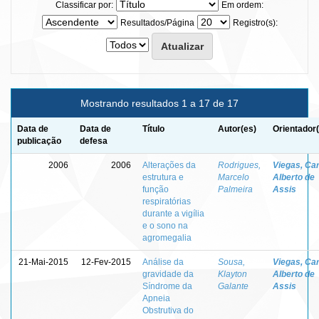
Classificar por:
Em ordem:
Resultados/Página
Registro(s):
Mostrando resultados 1 a 17 de 17
Data de
Data de
Título
Autor(es)
Orientador
publicação
defesa
2006
2006
Alterações da
Rodrigues,
Viegas, Ca
estrutura e
Marcelo
Alberto de
função
Palmeira
Assis
respiratórias
durante a vigília
e o sono na
agromegalia
21-Mai-2015
12-Fev-2015
Análise da
Sousa,
Viegas, Ca
gravidade da
Klayton
Alberto de
Síndrome da
Galante
Assis
Apneia
Obstrutiva do