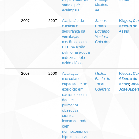
sono e pré-
Mattioda
eclâmpsia
de
2007
2007
Avaliação da
Santos,
Viegas, Ca
eficácia e
Carlos
Alberto de
segurança da
Eduardo
Assis
ventilação
Ventura
mecânica com
Gaio dos
CFR na lesão
pulmonar aguda
induzida pelo
acido oléico
2008
2008
Avaliação
Müller,
Viegas, Ca
muscular e
Paulo de
Alberto de
capacidade de
Tarso
Assis
;
Nede
exercício em
Guerrero
José Alber
pacientes com
doença
pulmonar
obstrutiva
crônica
leve/moderado
com
normoxemia ou
hipoxemia leve