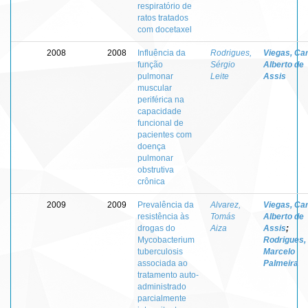
respiratório de
ratos tratados
com docetaxel
2008
2008
Influência da
Rodrigues,
Viegas, Ca
função
Sérgio
Alberto de
pulmonar
Leite
Assis
muscular
periférica na
capacidade
funcional de
pacientes com
doença
pulmonar
obstrutiva
crônica
2009
2009
Prevalência da
Alvarez,
Viegas, Ca
resistência às
Tomás
Alberto de
drogas do
Aiza
Assis
;
Mycobacterium
Rodrigues,
tuberculosis
Marcelo
associada ao
Palmeira
tratamento auto-
administrado
parcialmente