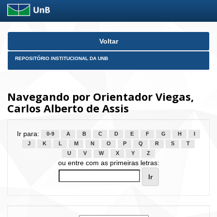
Skip
Voltar
navigation
REPOSITÓRIO INSTITUCIONAL DA UNB
Navegando por Orientador Viegas,
Carlos Alberto de Assis
Ir para:
0-9
A
B
C
D
E
F
G
H
I
J
K
L
M
N
O
P
Q
R
S
T
U
V
W
X
Y
Z
ou entre com as primeiras letras: