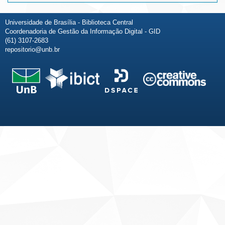
Universidade de Brasília - Biblioteca Central
Coordenadoria de Gestão da Informação Digital - GID
(61) 3107-2683
repositorio@unb.br
Fale conosco
Sobre