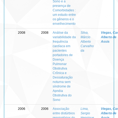
Sono e a
presença de
Comorbidades :
um estudo entre
os gêneros e o
envelhecimento
2008
2008
Análise da
Silva,
Viegas, Ca
variabilidade da
Márcio
Alberto de
frequência
Alberto
Assis
cardíaca em
Carvalho
pacientes
da
portadores de
Doença
Pulmonar
Obstrutiva
Crônica e
Dessaturação
noturna sem
síndrome de
Apnéia
Obstrutiva do
Sono
2006
2006
Associação
Lima,
Viegas, Ca
entre distúrbios
Sergio
Alberto de
respiratórios do
Henrique
Assis