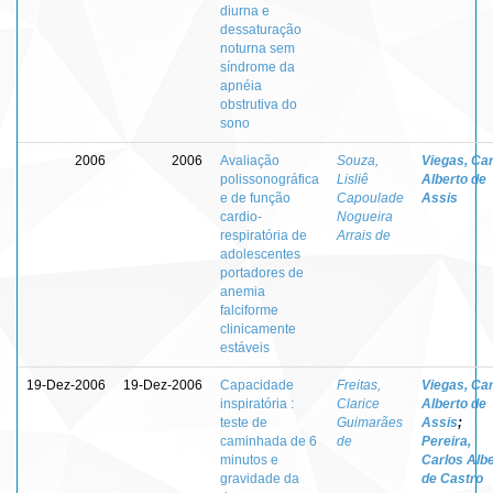
diurna e
dessaturação
noturna sem
síndrome da
apnéia
obstrutiva do
sono
2006
2006
Avaliação
Souza,
Viegas, Ca
polissonográfica
Lisliê
Alberto de
e de função
Capoulade
Assis
cardio-
Nogueira
respiratória de
Arrais de
adolescentes
portadores de
anemia
falciforme
clinicamente
estáveis
19-Dez-2006
19-Dez-2006
Capacidade
Freitas,
Viegas, Ca
inspiratória :
Clarice
Alberto de
teste de
Guimarães
Assis
;
caminhada de 6
de
Pereira,
minutos e
Carlos Alb
gravidade da
de Castro