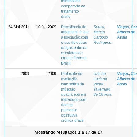
intermitente
comparada ao
tratamento
diário
24-Mai-2011
10-Jul-2009
Prevalência do
Souza,
Viegas, Ca
tabagismo e sua
Márcia
Alberto de
associação com
Cardoso
Assis
o uso de outras
Rodrigues
drogas entre os
escolares do
Distrito Federal,
Brasil
2009
2009
Protocolo de
Urache,
Viegas, Ca
avaliação
Luciana
Alberto de
isocinética do
Vieira
Assis
músculo
Tavernard
quadríceps em
de Oliveira
indivíduos com
doença
pulmonar
obstrutiva
crônica grave
Mostrando resultados 1 a 17 de 17