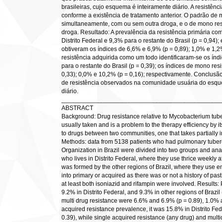
brasileiras, cujo esquema é inteiramente diário. A resistênc
conforme a existência de tratamento anterior. O padrão de mu
simultaneamente, com ou sem outra droga, e o de mono re
droga. Resultado: A prevalência da resistência primária co
Distrito Federal e 9,3% para o restante do Brasil (p = 0,94)
obtiveram os índices de 6,6% e 6,9% (p = 0,89); 1,0% e 1,2
resistência adquirida como um todo identificaram-se os índ
para o restante do Brasil (p = 0,39); os índices de mono res
0,33); 0,0% e 10,2% (p = 0,16); respectivamente. Conclusão:
de resistência observados na comunidade usuária do esqu
diário.
______________________________________________
ABSTRACT
Background: Drug resistance relative to Mycobacterium tuber
usually taken and is a problem to the therapy efficiency by 
to drugs between two communities, one that takes partially int
Methods: data from 5138 patients who had pulmonary tuber
Organization in Brazil were divided into two groups and an
who lives in Distrito Federal, where they use thrice weekly 
was formed by the other regions of Brazil, where they use en
into primary or acquired as there was or not a history of pas
at least both isoniazid and rifampin were involved. Results
9.2% in Distrito Federal, and 9.3% in other regions of Brazil
multi drug resistance were 6.6% and 6.9% (p = 0.89), 1.0% an
acquired resistance prevalence, it was 15.8% in Distrito Fed
0.39), while single acquired resistance (any drug) and mult