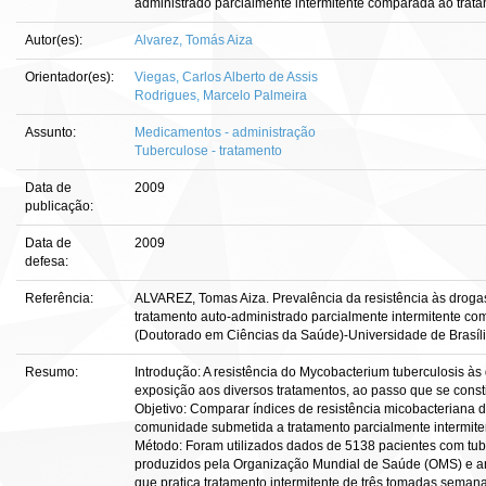
administrado parcialmente intermitente comparada ao trata
Autor(es):
Alvarez, Tomás Aiza
Orientador(es):
Viegas, Carlos Alberto de Assis
Rodrigues, Marcelo Palmeira
Assunto:
Medicamentos - administração
Tuberculose - tratamento
Data de
2009
publicação:
Data de
2009
defesa:
Referência:
ALVAREZ, Tomas Aiza. Prevalência da resistência às droga
tratamento auto-administrado parcialmente intermitente com
(Doutorado em Ciências da Saúde)-Universidade de Brasília
Resumo:
Introdução: A resistência do Mycobacterium tuberculosis à
exposição aos diversos tratamentos, ao passo que se constit
Objetivo: Comparar índices de resistência micobacteriana 
comunidade submetida a tratamento parcialmente intermite
Método: Foram utilizados dados de 5138 pacientes com tube
produzidos pela Organização Mundial de Saúde (OMS) e anal
que pratica tratamento intermitente de três tomadas semana