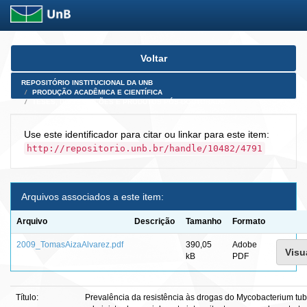
Skip
Voltar
navigation
REPOSITÓRIO INSTITUCIONAL DA UNB
PRODUÇÃO ACADÊMICA E CIENTÍFICA
TESES, DISSERTAÇÕES E PRODUTOS PÓS-DOUTORADO
Use este identificador para citar ou linkar para este item:
http://repositorio.unb.br/handle/10482/4791
Arquivos associados a este item:
Arquivo
Descrição
Tamanho
Formato
2009_TomasAizaAlvarez.pdf
390,05
Adobe
Visu
kB
PDF
Título:
Prevalência da resistência às drogas do Mycobacterium tub