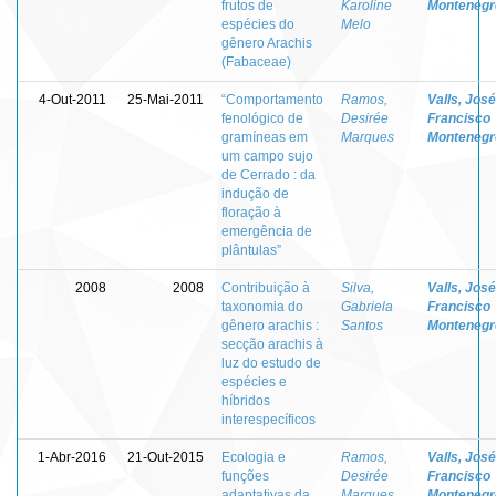
frutos de
Karoline
Montenegr
espécies do
Melo
gênero Arachis
(Fabaceae)
4-Out-2011
25-Mai-2011
“Comportamento
Ramos,
Valls, José
fenológico de
Desirée
Francisco
gramíneas em
Marques
Montenegr
um campo sujo
de Cerrado : da
indução de
floração à
emergência de
plântulas”
2008
2008
Contribuição à
Silva,
Valls, José
taxonomia do
Gabriela
Francisco
gênero arachis :
Santos
Montenegr
secção arachis à
luz do estudo de
espécies e
híbridos
interespecíficos
1-Abr-2016
21-Out-2015
Ecologia e
Ramos,
Valls, José
funções
Desirée
Francisco
adaptativas da
Marques
Montenegr