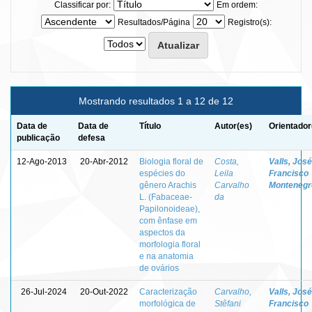
Classificar por:
Em ordem:
Resultados/Página
Registro(s):
Mostrando resultados 1 a 12 de 12
Data de
Data de
Título
Autor(es)
Orientador
publicação
defesa
12-Ago-2013
20-Abr-2012
Biologia floral de
Costa,
Valls, José
espécies do
Leila
Francisco
gênero Arachis
Carvalho
Montenegr
L. (Fabaceae-
da
Papilonoideae),
com ênfase em
aspectos da
morfologia floral
e na anatomia
de ovários
26-Jul-2024
20-Out-2022
Caracterização
Carvalho,
Valls, José
morfológica de
Stêfani
Francisco