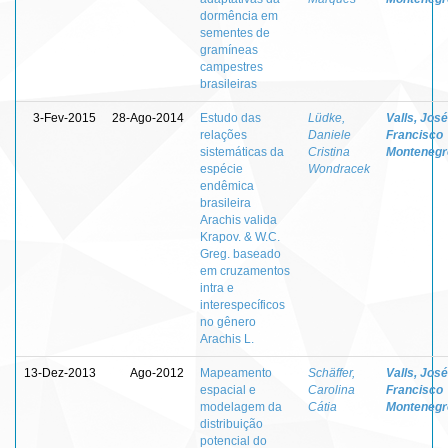
dormência em
sementes de
gramíneas
campestres
brasileiras
3-Fev-2015
28-Ago-2014
Estudo das
Lüdke,
Valls, José
relações
Daniele
Francisco
sistemáticas da
Cristina
Montenegr
espécie
Wondracek
endêmica
brasileira
Arachis valida
Krapov. & W.C.
Greg. baseado
em cruzamentos
intra e
interespecíficos
no gênero
Arachis L.
13-Dez-2013
Ago-2012
Mapeamento
Schäffer,
Valls, José
espacial e
Carolina
Francisco
modelagem da
Cátia
Montenegr
distribuição
potencial do