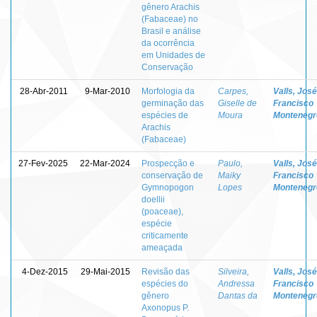
gênero Arachis
(Fabaceae) no
Brasil e análise
da ocorrência
em Unidades de
Conservação
28-Abr-2011
9-Mar-2010
Morfologia da
Carpes,
Valls, José
germinação das
Giselle de
Francisco
espécies de
Moura
Montenegr
Arachis
(Fabaceae)
27-Fev-2025
22-Mar-2024
Prospecção e
Paulo,
Valls, José
conservação de
Maiky
Francisco
Gymnopogon
Lopes
Montenegr
doellii
(poaceae),
espécie
criticamente
ameaçada
4-Dez-2015
29-Mai-2015
Revisão das
Silveira,
Valls, José
espécies do
Andressa
Francisco
gênero
Dantas da
Montenegr
Axonopus P.