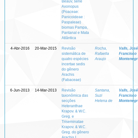
Beauv, série
Axonopus
(Poaceae:
Panicoideae :
Paspaleae)
biomas Pampa,
Pantanal e Mata
Atlântica
4-Abr-2016
20-Mar-2015
Revisão
Rocha,
Valls, José
sistemática de
Rafaella
Francisco
quatro espécies
Araujo
Montenegr
incertae sedis
do gênero
Arachis
(Fabaceae)
6-Jun-2013
14-Mar-2013
Revisão
Santana,
Valls, José
taxonômica das
Suzi
Francisco
secções
Helena de
Montenegr
Heteranthae
Krapov. & W.C.
Greg. e
Triseminatae
Krapov. & W.C.
Greg. do gênero
Arachis L.