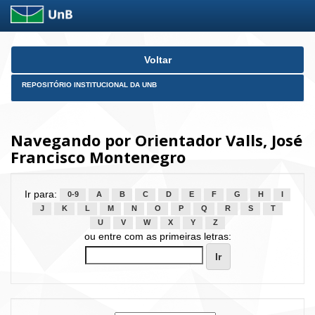
Skip
Voltar
navigation
REPOSITÓRIO INSTITUCIONAL DA UNB
Navegando por Orientador Valls, José
Francisco Montenegro
Ir para:
0-9
A
B
C
D
E
F
G
H
I
J
K
L
M
N
O
P
Q
R
S
T
U
V
W
X
Y
Z
ou entre com as primeiras letras: