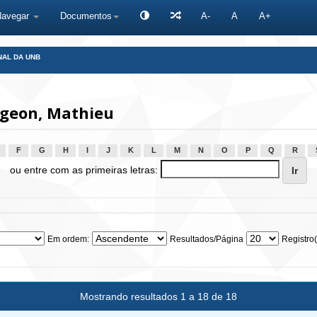
Navegar
Documentos
A-
A
A+
NAL DA UNB
rgeon, Mathieu
F
G
H
I
J
K
L
M
N
O
P
Q
R
ou entre com as primeiras letras:
Em ordem:
Resultados/Página
Registro(
Mostrando resultados 1 a 18 de 18