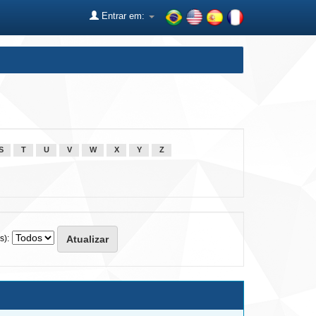
Entrar em:
S
T
U
V
W
X
Y
Z
s):