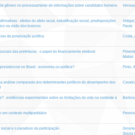
os de gênero no processamento de informações sobre candidatos homens
Vervuur
irmativas : efeitos do afeto racial, estratificação social, predisposições
Vidigal
tico na visão dos brancos
Paula
as da polarização política
Costa, 
ociais das prefeituras : o papel do financiamento eleitoral
Pimente
Matias
residencial no Brasil : economia ou política?
Pinto,
Uma análise comparada dos determinantes políticos do desempenho dos
Cavalca
l
? : evidências experimentais sobre as limitações do voto no combate à
Barbos
em contexto multipartidário
Pereira
o social e o paradoxo da participação
Grosne
Souza 