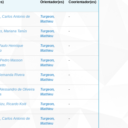
es)
Orientador(es)
Coorientador(es)
a, Carlos Antonio de
Turgeon,
-
Mathieu
s, Mariana Tanús
Turgeon,
-
Mathieu
Paulo Henrique
Turgeon,
-
o
Mathieu
 Pedro Masson
Turgeon,
-
etto
Mathieu
Fernanda Rivera
Turgeon,
-
Mathieu
 Alessandro de Oliveira
Turgeon,
-
a
Mathieu
zu, Ricardo Koiti
Turgeon,
-
Mathieu
a, Carlos Antonio de
Turgeon,
-
Mathieu