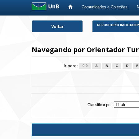
Comunidades e Coleções
Skip
REPOSITÓRIO INSTITUCIO
Voltar
navigation
Navegando por Orientador Tu
Ir para:
0-9
A
B
C
D
E
Classificar por: