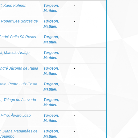
t, Karin Kuhnen
Turgeon,
-
Mathieu
, Robert Lee Borges de
Turgeon,
-
Mathieu
André Bello Sá Rosas
Turgeon,
-
Mathieu
l, Marcelo Araújo
Turgeon,
-
Mathieu
 André Jácomo de Paula
Turgeon,
-
Mathieu
nte, Pedro Luiz Costa
Turgeon,
-
Mathieu
a, Thiago de Azevedo
Turgeon,
-
Mathieu
 Filho, Álvaro João
Turgeon,
-
Mathieu
r, Diana Magalhães de
Turgeon,
-
Coutinho
Mathieu