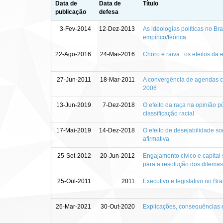
Data de
Data de
Título
publicação
defesa
3-Fev-2014
12-Dez-2013
As ideologias políticas no Bra
empírico/teórica
22-Ago-2016
24-Mai-2016
Choro e raiva : os efeitos d
27-Jun-2011
18-Mar-2011
A convergência de agendas ca
2006
13-Jun-2019
7-Dez-2018
O efeito da raça na opinião pú
classificação racial
17-Mai-2019
14-Dez-2018
O efeito de desejabilidade soc
afirmativa
25-Set-2012
20-Jun-2012
Engajamento cívico e capital 
para a resolução dos dilemas
25-Out-2011
2011
Executivo e legislativo no Br
26-Mar-2021
30-Out-2020
Explicações, consequências e