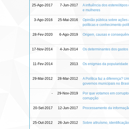
25-Ago-2017
7-Jun-2017
A influência dos estereótip
e mulheres
3-Ago-2016
25-Mai-2016
Opinião pública sobre ações af
políticas e conhecimento polí
28-Fev-2020
6-Ago-2019
Origem, causas e consequênci
17-Nov-2014
4-Jun-2014
Os determinantes dos gastos s
11-Fev-2014
2013
Os enigmas da popularidade p
29-Mai-2012
28-Mar-2012
A Política faz a diferença? 
governos municipais no Brasi
-
29-Nov-2019
Por que votamos em corruptos
corrupção
20-Set-2017
12-Jun-2017
Processamento da informação 
25-Out-2012
26-Jun-2012
Sobre altruísmo, identificaçã