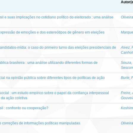
Autor(
sil e suas implicações no cotidiano político do eleitorado : uma análise
Oliveir
a expressão de emoções e dos estereótipos de gênero em eleições
Marque
ndidatos-mídia: o caso do primeiro turno das eleições presidenciais de
Alvez, 
Canhot
blica brasileira : uma análise utilizando diferentes formas de
Souza,
Sescon
ial na opinião pública sobre diferentes tipos de políticas de ação
Burle, 
social : um estudo empírico sobre o papel da confiança interpessoal
Freire,
 da ação coletiva
Gouvei
asil : confronto ou cooperação?
Koshimi
 correções de informações políticas manipuladas
Oliveir