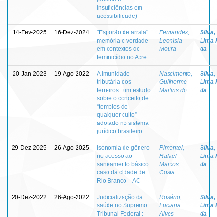
insuficiências em
acessibilidade)
14-Fev-2025
16-Dez-2024
"Esporão de arraia":
Fernandes,
Silva,
memória e verdade
Leonísia
Lima 
em contextos de
Moura
da
feminicídio no Acre
20-Jan-2023
19-Ago-2022
A imunidade
Nascimento,
Silva,
tributária dos
Guilherme
Lima 
terreiros : um estudo
Martins do
da
sobre o conceito de
“templos de
qualquer culto”
adotado no sistema
jurídico brasileiro
29-Dez-2025
26-Ago-2025
Isonomia de gênero
Pimentel,
Silva,
no acesso ao
Rafael
Lima 
saneamento básico :
Marcos
da
caso da cidade de
Costa
Rio Branco – AC
20-Dez-2022
26-Ago-2022
Judicialização da
Rosário,
Silva,
saúde no Supremo
Luciana
Lima 
Tribunal Federal :
Alves
da