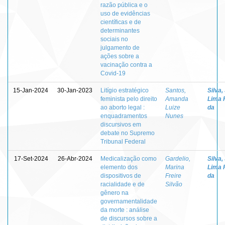
razão pública e o
uso de evidências
científicas e de
determinantes
sociais no
julgamento de
ações sobre a
vacinação contra a
Covid-19
15-Jan-2024
30-Jan-2023
Litígio estratégico
Santos,
Silva,
feminista pelo direito
Amanda
Lima 
ao aborto legal :
Luize
da
enquadramentos
Nunes
discursivos em
debate no Supremo
Tribunal Federal
17-Set-2024
26-Abr-2024
Medicalização como
Gardelio,
Silva,
elemento dos
Marina
Lima 
dispositivos de
Freire
da
racialidade e de
Silvão
gênero na
governamentalidade
da morte : análise
de discursos sobre a