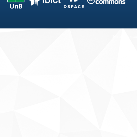
Fale conosco
Sobre