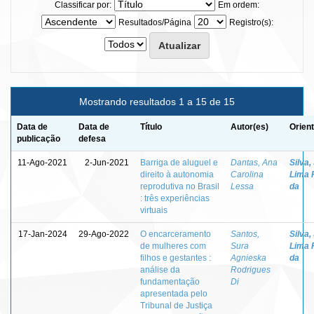
Classificar por:
Em ordem:
Resultados/Página
Registro(s):
Mostrando resultados 1 a 15 de 15
Data de
Data de
Título
Autor(es)
Orien
publicação
defesa
11-Ago-2021
2-Jun-2021
Barriga de aluguel e
Dantas, Ana
Silva,
direito à autonomia
Carolina
Lima 
reprodutiva no Brasil
Lessa
da
: três experiências
virtuais
17-Jan-2024
29-Ago-2022
O encarceramento
Santos,
Silva,
de mulheres com
Sura
Lima 
filhos e gestantes :
Agnieska
da
análise da
Rodrigues
fundamentação
Di
apresentada pelo
Tribunal de Justiça