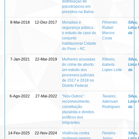
distribuição de
psicotrópicos em
presídios na Bahia
8-Mai-2018
12-Dez-2017
Moradias e
Pimentel,
Silva,
segurança pública :
Rafael
Lima 
o estudo de caso do
Marcos
da
conjunto
Costa
habitacional Cidade
do Povo – AC
7-Jan-2021
22-Mar-2019
Mulheres acusadas
Ribeiro,
Silva,
do crime de aborto :
Isabela
Lima 
um estudo dos
Lopes Leite
da
processos judiciais
de 2017 e 2018 no
Distrito Federal
6-Ago-2022
27-Mai-2022
“Nós-Outros” :
Tavares,
Silva,
reconhecimento,
Aderruan
Lima 
constituição
Rodrigues
da
pluralista e direitos
políticos dos
imigrantes
14-Fev-2025
22-Nov-2024
Violência contra
Ferreira
Silva,
mulheres negras :
Junior,
Lima 