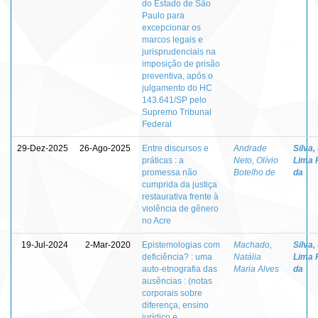
do Estado de São
Paulo para
excepcionar os
marcos legais e
jurisprudenciais na
imposição de prisão
preventiva, após o
julgamento do HC
143.641/SP pelo
Supremo Tribunal
Federal
29-Dez-2025
26-Ago-2025
Entre discursos e
Andrade
Silva,
práticas : a
Neto, Olívio
Lima 
promessa não
Botelho de
da
cumprida da justiça
restaurativa frente à
violência de gênero
no Acre
19-Jul-2024
2-Mar-2020
Epistemologias com
Machado,
Silva,
deficiência? : uma
Natália
Lima 
auto-etnografia das
Maria Alves
da
ausências : (notas
corporais sobre
diferença, ensino
jurídico e