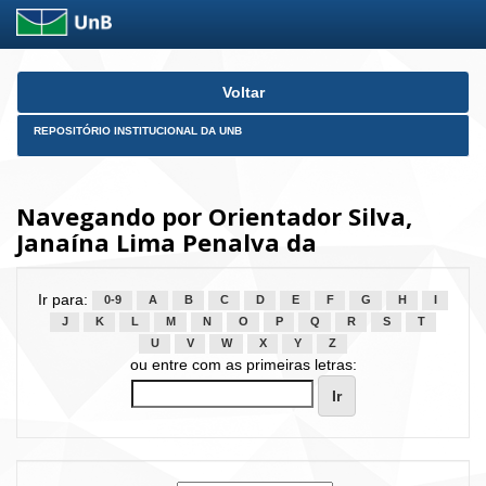
Skip
Voltar
navigation
REPOSITÓRIO INSTITUCIONAL DA UNB
Navegando por Orientador Silva,
Janaína Lima Penalva da
Ir para:
0-9
A
B
C
D
E
F
G
H
I
J
K
L
M
N
O
P
Q
R
S
T
U
V
W
X
Y
Z
ou entre com as primeiras letras: