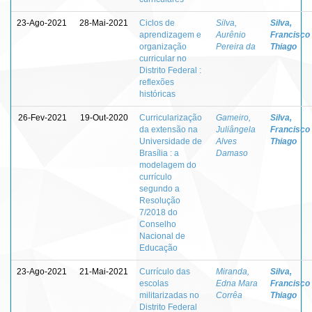
23-Ago-2021
28-Mai-2021
Ciclos de
Silva,
Silva,
aprendizagem e
Aurênio
Francisco
organização
Pereira da
Thiago
curricular no
Distrito Federal :
reflexões
históricas
26-Fev-2021
19-Out-2020
Curricularização
Gameiro,
Silva,
da extensão na
Juliângela
Francisco
Universidade de
Alves
Thiago
Brasília : a
Damaso
modelagem do
currículo
segundo a
Resolução
7/2018 do
Conselho
Nacional de
Educação
23-Ago-2021
21-Mai-2021
Currículo das
Miranda,
Silva,
escolas
Edna Mara
Francisco
militarizadas no
Corrêa
Thiago
Distrito Federal