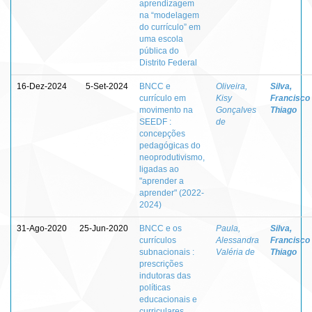
aprendizagem
na “modelagem
do currículo” em
uma escola
pública do
Distrito Federal
16-Dez-2024
5-Set-2024
BNCC e
Oliveira,
Silva,
currículo em
Kisy
Francisco
movimento na
Gonçalves
Thiago
SEEDF :
de
concepções
pedagógicas do
neoprodutivismo,
ligadas ao
"aprender a
aprender" (2022-
2024)
31-Ago-2020
25-Jun-2020
BNCC e os
Paula,
Silva,
currículos
Alessandra
Francisco
subnacionais :
Valéria de
Thiago
prescrições
indutoras das
políticas
educacionais e
curriculares