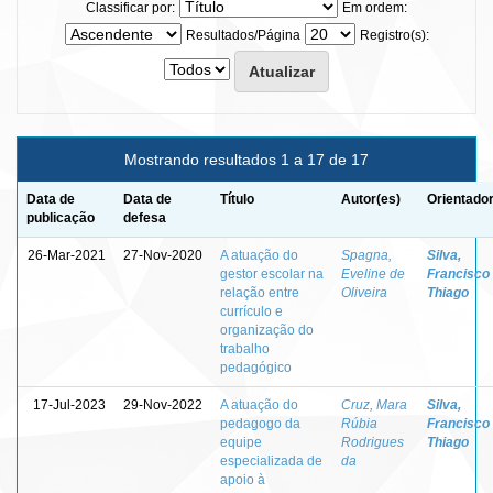
Classificar por:
Em ordem:
Resultados/Página
Registro(s):
Mostrando resultados 1 a 17 de 17
Data de
Data de
Título
Autor(es)
Orientador
publicação
defesa
26-Mar-2021
27-Nov-2020
A atuação do
Spagna,
Silva,
gestor escolar na
Eveline de
Francisco
relação entre
Oliveira
Thiago
currículo e
organização do
trabalho
pedagógico
17-Jul-2023
29-Nov-2022
A atuação do
Cruz, Mara
Silva,
pedagogo da
Rúbia
Francisco
equipe
Rodrigues
Thiago
especializada de
da
apoio à