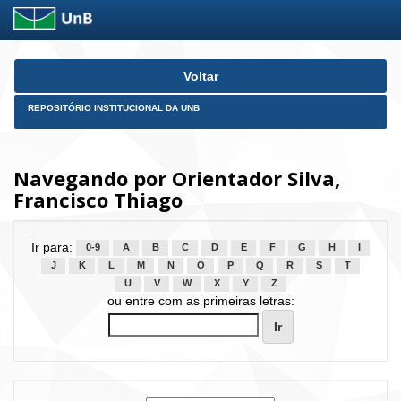
Skip
Voltar
navigation
REPOSITÓRIO INSTITUCIONAL DA UNB
Navegando por Orientador Silva,
Francisco Thiago
Ir para:
0-9
A
B
C
D
E
F
G
H
I
J
K
L
M
N
O
P
Q
R
S
T
U
V
W
X
Y
Z
ou entre com as primeiras letras: