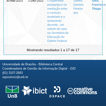
30-Mai-2023
1-Dez-2022
O supervisor
Santos,
Silva,
pedagógico na
Daniela
Francisco
mediação entre
Pereira
Thiago
o currículo
dos
modelado e o
isolamento
docente : um
estudo de caso
na Secretaria de
Educação do
Distrito Federal
Mostrando resultados 1 a 17 de 17
Universidade de Brasília - Biblioteca Central
Coordenadoria de Gestão da Informação Digital - GID
(61) 3107-2683
repositorio@unb.br