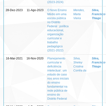
(2023-2024)
28-Dez-2023
11-Ago-2023
O Novo Ensino
Mendes,
Silva,
Médio em uma
Marta
Francisco
escola pública
Vieira
Thiago
no Distrito
Federal : política
educacional,
organização
curricular e
trabalho
pedagógico
(2021-2022)
16-Mar-2021
16-Nov-2020
Planejamento
Silva,
Silva,
curricular e
Sheley
Francisco
deficiência
Cristina
Thiago
intelectual : um
Corrêa da
estudo de caso
nos anos iniciais
do ensino
fundamental na
rede pública de
ensino do
Distrito Federal