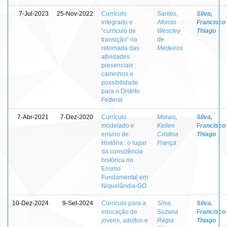
7-Jul-2023
25-Nov-2022
Currículo
Santos,
Silva,
integrado e
Afonso
Francisco
“currículo de
Wescley
Thiago
transição” na
de
retomada das
Medeiros
atividades
presenciais :
caminhos e
possibilidade
para o Distrito
Federal
7-Abr-2021
7-Dez-2020
Currículo
Morais,
Silva,
modelado e
Kellen
Francisco
ensino de
Cristina
Thiago
História : o lugar
França
da consciência
histórica no
Ensino
Fundamental em
Niquelândia-GO
10-Dez-2024
9-Set-2024
Currículo para a
Silva,
Silva,
educação de
Suzana
Francisco
jovens, adultos e
Régia
Thiago