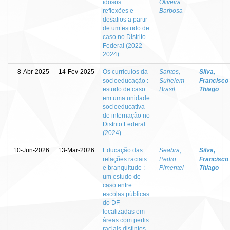
idosos :
Oliveira
reflexões e
Barbosa
desafios a partir
de um estudo de
caso no Distrito
Federal (2022-
2024)
8-Abr-2025
14-Fev-2025
Os currículos da
Santos,
Silva,
socioeducação :
Suhelem
Francisco
estudo de caso
Brasil
Thiago
em uma unidade
socioeducativa
de internação no
Distrito Federal
(2024)
10-Jun-2026
13-Mar-2026
Educação das
Seabra,
Silva,
relações raciais
Pedro
Francisco
e branquitude :
Pimentel
Thiago
um estudo de
caso entre
escolas públicas
do DF
localizadas em
áreas com perfis
raciais distintos