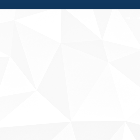
Fale conosco
Sobre