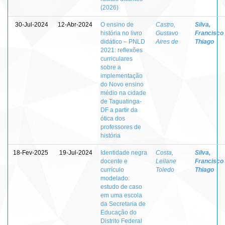
(2026)
30-Jul-2024
12-Abr-2024
O ensino de
Castro,
Silva,
história no livro
Gustavo
Francisco
didático – PNLD
Aires de
Thiago
2021: reflexões
curriculares
sobre a
implementação
do Novo ensino
médio na cidade
de Taguatinga-
DF a partir da
ótica dos
professores de
história
18-Fev-2025
19-Jul-2024
Identidade negra
Costa,
Silva,
docente e
Leilane
Francisco
currículo
Toledo
Thiago
modelado:
estudo de caso
em uma escola
da Secretaria de
Educação do
Distrito Federal