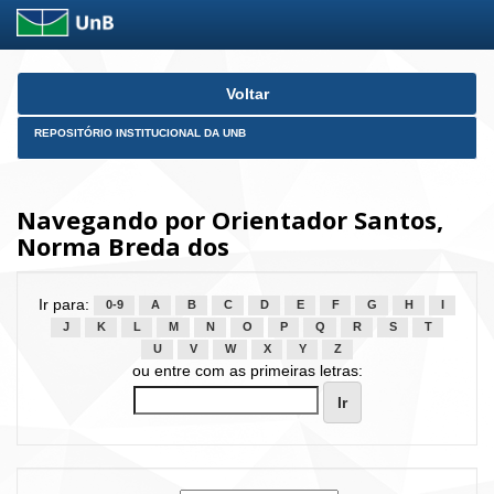
Skip
Voltar
navigation
REPOSITÓRIO INSTITUCIONAL DA UNB
Navegando por Orientador Santos,
Norma Breda dos
Ir para:
0-9
A
B
C
D
E
F
G
H
I
J
K
L
M
N
O
P
Q
R
S
T
U
V
W
X
Y
Z
ou entre com as primeiras letras: