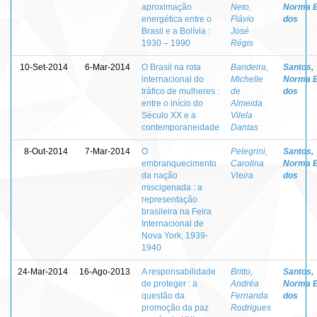
aproximação
Neto,
Norma 
energética entre o
Flávio
dos
Brasil e a Bolívia :
José
1930 – 1990
Régis
10-Set-2014
6-Mar-2014
O Brasil na rota
Bandeira,
Santos,
internacional do
Michelle
Norma 
tráfico de mulheres :
de
dos
entre o início do
Almeida
Século XX e a
Vilela
contemporaneidade
Dantas
8-Out-2014
7-Mar-2014
O
Pelegrini,
Santos,
embranquecimento
Carolina
Norma 
da nação
Vieira
dos
miscigenada : a
representação
brasileira na Feira
Internacional de
Nova York, 1939-
1940
24-Mar-2014
16-Ago-2013
A responsabilidade
Britto,
Santos,
de proteger : a
Andréa
Norma 
questão da
Fernanda
dos
promoção da paz
Rodrigues