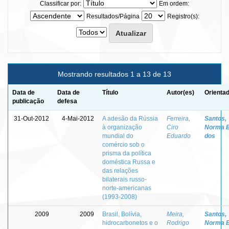
Classificar por:
Em ordem:
Resultados/Página
Registro(s):
Mostrando resultados 1 a 13 de 13
Data de
Data de
Título
Autor(es)
Orientad
publicação
defesa
31-Out-2012
4-Mai-2012
A adesão da Rússia
Ferreira,
Santos,
à organização
Ciro
Norma 
mundial do
Eduardo
dos
comércio sob o
prisma da política
doméstica Russa e
das relações
bilaterais russo-
norte-americanas
(1993-2008)
2009
2009
Brasil, Bolívia,
Meira,
Santos,
hidrocarbonetos e o
Rodrigo
Norma 