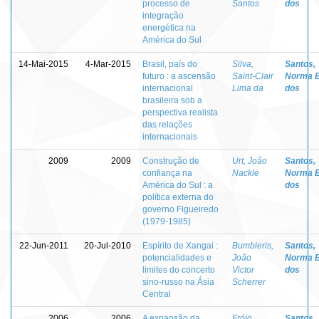
processo de
Santos
dos
integração
energética na
América do Sul
14-Mai-2015
4-Mar-2015
Brasil, país do
Silva,
Santos,
futuro : a ascensão
Saint-Clair
Norma 
internacional
Lima da
dos
brasileira sob a
perspectiva realista
das relações
internacionais
2009
2009
Construção de
Urt, João
Santos,
confiança na
Nackle
Norma 
América do Sul : a
dos
política externa do
governo Figueiredo
(1979-1985)
22-Jun-2011
20-Jul-2010
Espírito de Xangai :
Bumbieris,
Santos,
potencialidades e
João
Norma 
limites do concerto
Victor
dos
sino-russo na Ásia
Scherrer
Central
2006
2006
A expansão da
Fróio,
Santos,