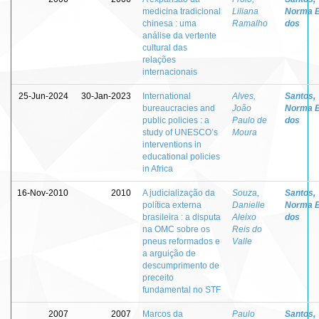
medicina tradicional
Liliana
Norma 
chinesa : uma
Ramalho
dos
análise da vertente
cultural das
relações
internacionais
25-Jun-2024
30-Jan-2023
International
Alves,
Santos,
bureaucracies and
João
Norma 
public policies : a
Paulo de
dos
study of UNESCO’s
Moura
interventions in
educational policies
in Africa
16-Nov-2010
2010
A judicialização da
Souza,
Santos,
política externa
Danielle
Norma 
brasileira : a disputa
Aleixo
dos
na OMC sobre os
Reis do
pneus reformados e
Valle
a arguição de
descumprimento de
preceito
fundamental no STF
2007
2007
Marcos da
Paulo
Santos,