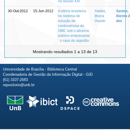
no século XXI
30-Out-2012
15-Jun-2012
A vitória brasileira
Habka,
Santos,
no sistema de
Bruna
Norma 
solução de
Duarte
dos
controvérsias da
OMC sob o alicerce
público-empresarial
: o caso do algodão
Mostrando resultados 1 a 13 de 13
Universidade de Brasília - Biblioteca Central
Coordenadoria de Gestão da Informação Digital - GID
(61) 3107-2683
repositorio@unb.br