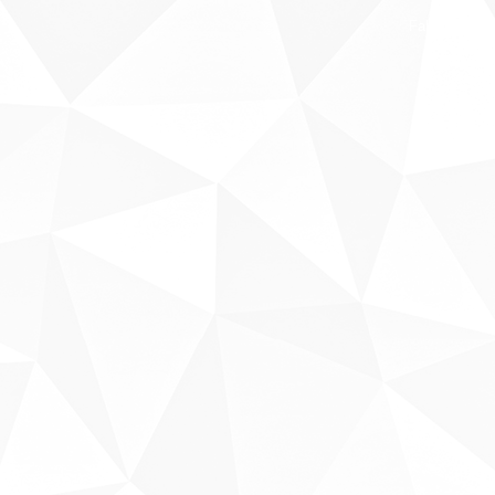
Fale conosco
Sobre