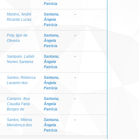
Patrícia
Martins, André
Santana,
-
Ricardo Lucas
Ângela
Patrícia
Poty, Igor de
Santana,
-
Oliveira
Ângela
Patrícia
Sampaio, Lailah
Santana,
-
Nunes Santana
Ângela
Patrícia
Santos, Rebecca
Santana,
-
Lavarini dos
Ângela
Patrícia
Campos, Ana
Santana,
-
Claudia Faria
Ângela
Borges de
Patrícia
Santos, Milena
Santana,
-
Mendonça dos
Ângela
Patrícia