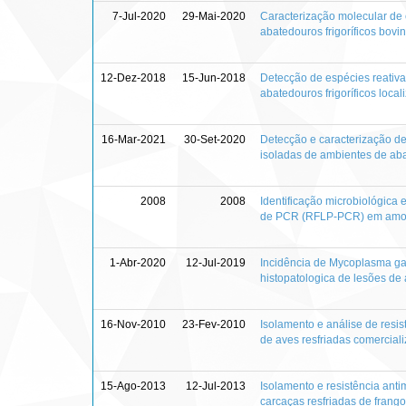
7-Jul-2020
29-Mai-2020
Caracterização molecular de 
abatedouros frigoríficos bovi
12-Dez-2018
15-Jun-2018
Detecção de espécies reativa
abatedouros frigoríficos local
16-Mar-2021
30-Set-2020
Detecção e caracterização de 
isoladas de ambientes de abat
2008
2008
Identificação microbiológica 
de PCR (RFLP-PCR) em amostr
1-Abr-2020
12-Jul-2019
Incidência de Mycoplasma gal
histopatologica de lesões de 
16-Nov-2010
23-Fev-2010
Isolamento e análise de resi
de aves resfriadas comerciali
15-Ago-2013
12-Jul-2013
Isolamento e resistência ant
carcaças resfriadas de frango