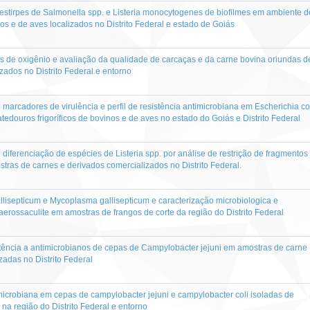
estirpes de ​Salmonella spp. e Listeria monocytogenes ​de biofilmes em ambiente d
nos e de aves localizados no Distrito Federal e estado de Goiás
s de oxigênio e avaliação da qualidade de carcaças e da carne bovina oriundas d
izados no Distrito Federal e entorno
marcadores de virulência e perfil de resistência antimicrobiana em Escherichia co
edouros frigoríficos de bovinos e de aves no estado do Goiás e Distrito Federal
e diferenciação de espécies de Listeria spp. por análise de restrição de fragmentos
as de carnes e derivados comercializados no Distrito Federal.
lisepticum e Mycoplasma gallisepticum e caracterização microbiologica e
aerossaculite em amostras de frangos de corte da região do Distrito Federal
stência a antimicrobianos de cepas de Campylobacter jejuni em amostras de carne
zadas no Distrito Federal
imicrobiana em cepas de campylobacter jejuni e campylobacter coli isoladas de
 na região do Distrito Federal e entorno