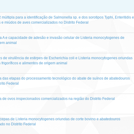
últipla para a identificação de Salmonella sp. e dos sorotipos Typhi, Enteritidis e
e miúdos de aves comercializados no Distrito Federal
na A e capacidade de adesão e invasão celular de Listeria monocytogenes de
igem animal
 de virulência de estirpes de Escherichia coli e Listeria monocytogenes oriundas
frigoríficos e alimentos de origem animal
ca das etapas do processamento tecnológico do abate de suínos de abatedouros
trito Federal
a de ovos inspecionados comercializados na região do Distrito Federal
cepas de Listeria monocytogenes oriundas de corte bovino e abatedouros
zado no Distrito Federal