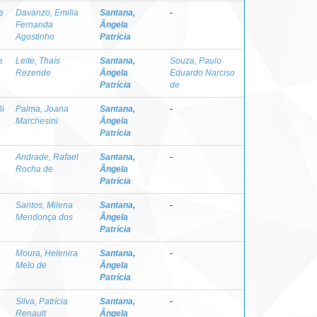
e
Davanzo, Emilia
Santana,
-
Fernanda
Ângela
Agostinho
Patrícia
e
Leite, Thaís
Santana,
Souza, Paulo
Rezende
Ângela
Eduardo Narciso
Patrícia
de
li
Palma, Joana
Santana,
-
Marchesini
Ângela
Patrícia
Andrade, Rafael
Santana,
-
Rocha de
Ângela
Patrícia
Santos, Milena
Santana,
-
Mendonça dos
Ângela
Patrícia
Moura, Helenira
Santana,
-
Melo de
Ângela
Patrícia
Silva, Patrícia
Santana,
-
Renault
Ângela