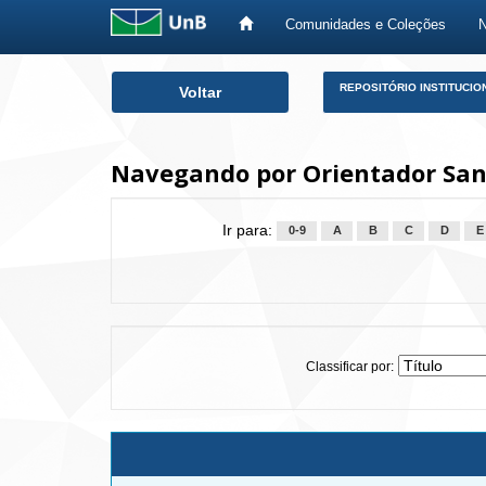
Comunidades e Coleções
Skip
REPOSITÓRIO INSTITUCIO
Voltar
navigation
Navegando por Orientador Sant
Ir para:
0-9
A
B
C
D
E
Classificar por: