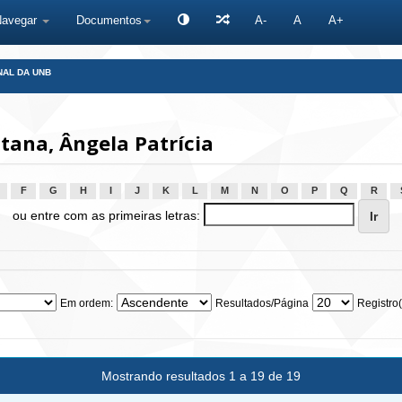
Navegar
Documentos
A-
A
A+
NAL DA UNB
ana, Ângela Patrícia
F
G
H
I
J
K
L
M
N
O
P
Q
R
ou entre com as primeiras letras:
Em ordem:
Resultados/Página
Registro(
Mostrando resultados 1 a 19 de 19