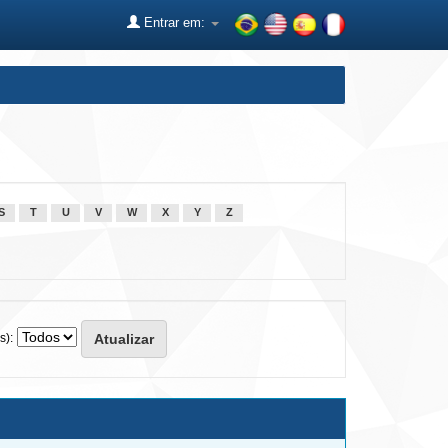
Entrar em:
S
T
U
V
W
X
Y
Z
s):