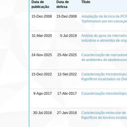
Data de
Data de
Título
publicação
defesa
15-Dez-2008
15-Dez-2008
Adaptação da técnica de PCR m
Typhimurium por em carcaças 
31-Mar-2020
5-Jul-2019
Análise do gene da internali
indústrias e alimentos de or
24-Nov-2025
25-Abr-2025
Caracterização de marcadores
de ambientes de abatedouros 
15-Dez-2022
12-Set-2022
Caracterização microbiológi
frigoríficos localizados no Dis
9-Ago-2017
17-Abr-2017
Caracterização microbiológic
30-Jul-2016
27-Jan-2016
Caracterização molecular de 
frigoríficos de bovinos locali