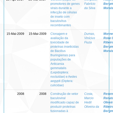
promotores de genes
Fabrício
Bergm
virais durante a
da Silva
Morai
infecção de células
de inseto com
baculovírus
recombinantes
15-Mai-2009
15-Mai-2009
Clonagem e
Dumas,
Monner
avaliação da
Vinícius
Rose 
toxicidade de
Fiuza
Ribeir
proteínas inseticidas
Bergm
de Bacillus
Morai
thuringiensis para
populações de
Anticarsia
gemmatalis
(Lepidoptera:
noctuidae) e Aedes
aegypti (Diptera:
culicidae)
2008
2008
Construção de vetor
Costa,
Resen
baculoviral
Marcio
Renat
modificado capaz de
Hedil
Olivei
produzir proteínas
Oliveira da
Ribeir
fusionadas à
Bergm