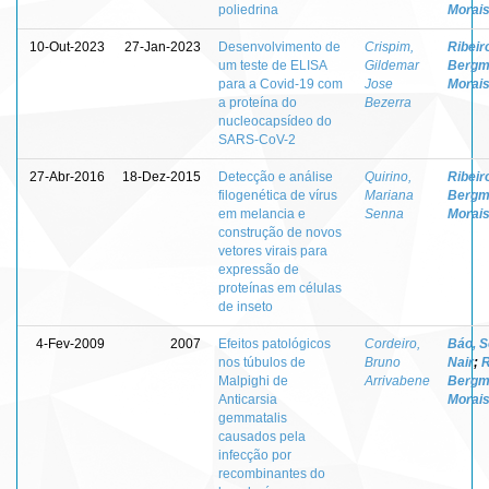
poliedrina
Morai
10-Out-2023
27-Jan-2023
Desenvolvimento de
Crispim,
Ribeir
um teste de ELISA
Gildemar
Bergm
para a Covid-19 com
Jose
Morai
a proteína do
Bezerra
nucleocapsídeo do
SARS-CoV-2
27-Abr-2016
18-Dez-2015
Detecção e análise
Quirino,
Ribeir
filogenética de vírus
Mariana
Bergm
em melancia e
Senna
Morai
construção de novos
vetores virais para
expressão de
proteínas em células
de inseto
4-Fev-2009
2007
Efeitos patológicos
Cordeiro,
Báo, S
nos túbulos de
Bruno
Nair
;
R
Malpighi de
Arrivabene
Bergm
Anticarsia
Morai
gemmatalis
causados pela
infecção por
recombinantes do