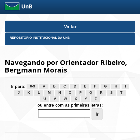
Skip
Voltar
navigation
REPOSITÓRIO INSTITUCIONAL DA UNB
Navegando por Orientador Ribeiro,
Bergmann Morais
Ir para:
0-9
A
B
C
D
E
F
G
H
I
J
K
L
M
N
O
P
Q
R
S
T
U
V
W
X
Y
Z
ou entre com as primeiras letras: