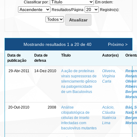
Classificar por:
Em ordem:
Resultados/Página
Registro(s):
Mostrando resultados 1 a 20 de 40
Próximo >
Data de
Data de
Título
Autor(es)
Orient
publicação
defesa
29-Abr-2011
14-Dez-2010
A ação de proteínas
Oliveira,
Resen
virais supressoras de
Virgínia
Renat
silenciamento gênico
Carla
Olivei
na patogenicidade
Ribeir
de um Baculovírus
Bergm
Morai
20-Out-2010
2008
Análise
Acácio,
Báo, S
citopatológica de
Cláudia
Nair
;
R
células de inseto
Natércia
Bergm
infectadas com
Lima
Morai
baculovírus mutantes