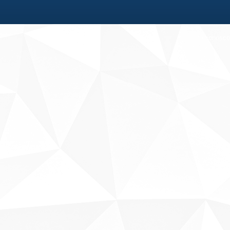
Fale conosco
Sobre