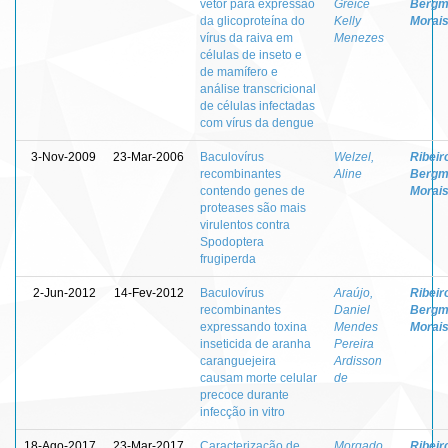
vetor para expressão
Greice
Bergm
da glicoproteína do
Kelly
Morai
vírus da raiva em
Menezes
células de inseto e
de mamífero e
análise transcricional
de células infectadas
com vírus da dengue
3-Nov-2009
23-Mar-2006
Baculovírus
Welzel,
Ribeir
recombinantes
Aline
Bergm
contendo genes de
Morai
proteases são mais
virulentos contra
Spodoptera
frugiperda
2-Jun-2012
14-Fev-2012
Baculovírus
Araújo,
Ribeir
recombinantes
Daniel
Bergm
expressando toxina
Mendes
Morai
inseticida de aranha
Pereira
caranguejeira
Ardisson
causam morte celular
de
precoce durante
infecção in vitro
18-Ago-2017
23-Mar-2017
Caracterização de
Morgado,
Ribeir