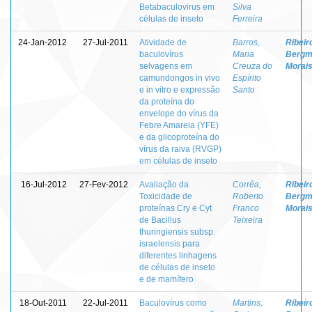
Betabaculovirus em
Silva
células de inseto
Ferreira
24-Jan-2012
27-Jul-2011
Atividade de
Barros,
Ribeir
baculovírus
Maria
Bergm
selvagens em
Creuza do
Morai
camundongos in vivo
Espírito
e in vitro e expressão
Santo
da proteína do
envelope do vírus da
Febre Amarela (YFE)
e da glicoproteína do
vírus da raiva (RVGP)
em células de inseto
16-Jul-2012
27-Fev-2012
Avaliação da
Corrêa,
Ribeir
Toxicidade de
Roberto
Bergm
proteínas Cry e Cyt
Franco
Morai
de Bacillus
Teixeira
thuringiensis subsp.
israelensis para
diferentes linhagens
de células de inseto
e de mamífero
18-Out-2011
22-Jul-2011
Baculovírus como
Martins,
Ribeir