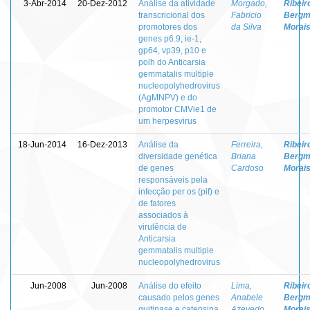
3-Abr-2014
20-Dez-2012
Análise da atividade
Morgado,
Ribeir
transcricional dos
Fabricio
Bergm
promotores dos
da Silva
Morai
genes p6.9, ie-1,
gp64, vp39, p10 e
polh do Anticarsia
gemmatalis multiple
nucleopolyhedrovirus
(AgMNPV) e do
promotor CMVie1 de
um herpesvirus
18-Jun-2014
16-Dez-2013
Análise da
Ferreira,
Ribeir
diversidade genética
Briana
Bergm
de genes
Cardoso
Morai
responsáveis pela
infecção per os (pif) e
de fatores
associados à
virulência de
Anticarsia
gemmatalis multiple
nucleopolyhedrovirus
Jun-2008
Jun-2008
Análise do efeito
Lima,
Ribeir
causado pelos genes
Anabele
Bergm
quitinase e catepsina
Azevedo
Morai