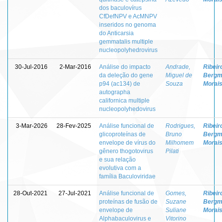
dos baculovírus
CfDefNPV e AcMNPV
inseridos no genoma
do Anticarsia
gemmatalis multiple
nucleopolyhedrovirus
30-Jul-2016
2-Mar-2016
Análise do impacto
Andrade,
Ribeir
da deleção do gene
Miguel de
Bergm
p94 (ac134) de
Souza
Morai
autographa
californica multiple
nucleopolyhedovirus
3-Mar-2026
28-Fev-2025
Análise funcional de
Rodrigues,
Ribeir
glicoproteínas de
Bruno
Bergm
envelope de vírus do
Milhomem
Morai
gênero thogotovirus
Pilati
e sua relação
evolutiva com a
família Baculoviridae
28-Out-2021
27-Jul-2021
Análise funcional de
Gomes,
Ribeir
proteínas de fusão de
Suzane
Bergm
envelope de
Suliane
Morai
Alphabaculovirus e
Vitorino