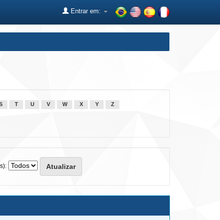
Entrar em:
S
T
U
V
W
X
Y
Z
s):