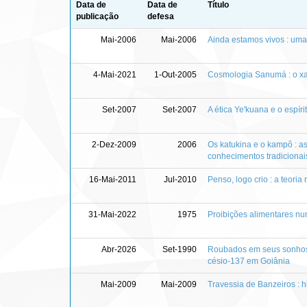
Data de
Data de
Título
publicação
defesa
Mai-2006
Mai-2006
Ainda estamos vivos : um
4-Mai-2021
1-Out-2005
Cosmologia Sanumá : o xam
Set-2007
Set-2007
A ética Ye'kuana e o espí
2-Dez-2009
2006
Os katukina e o kampô : a
conhecimentos tradicionai
16-Mai-2011
Jul-2010
Penso, logo crio : a teor
31-Mai-2022
1975
Proibições alimentares n
Abr-2026
Set-1990
Roubados em seus sonhos :
césio-137 em Goiânia
Mai-2009
Mai-2009
Travessia de Banzeiros : h