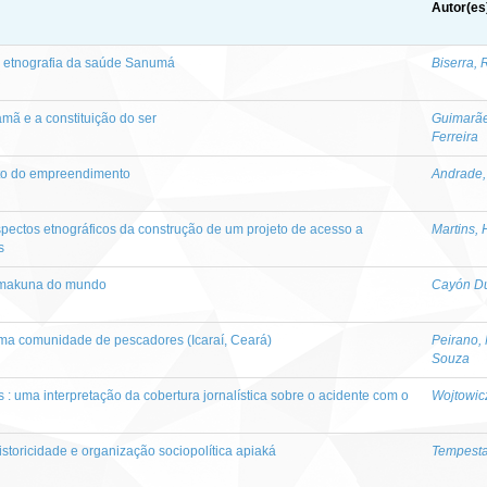
Autor(es
a etnografia da saúde Sanumá
Biserra,
ã e a constituição do ser
Guimarães
Ferreira
rito do empreendimento
Andrade,
spectos etnográficos da construção de um projeto de acesso a
Martins,
s
ia makuna do mundo
Cayón Du
uma comunidade de pescadores (Icaraí, Ceará)
Peirano,
Souza
 uma interpretação da cobertura jornalística sobre o acidente com o
Wojtowic
istoricidade e organização sociopolítica apiaká
Tempesta