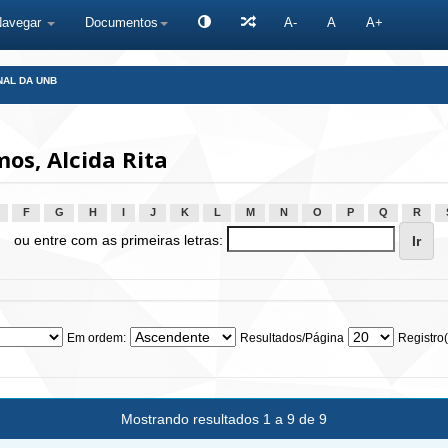
Navegar
Documentos
A-
A
A+
NAL DA UNB
os, Alcida Rita
F
G
H
I
J
K
L
M
N
O
P
Q
R
ou entre com as primeiras letras:
Em ordem:
Resultados/Página
Registro(
Mostrando resultados 1 a 9 de 9