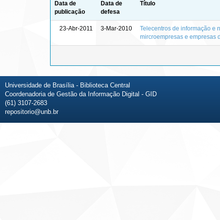
Data de
Data de
Título
publicação
defesa
23-Abr-2011
3-Mar-2010
Telecentros de informação e 
mircroempresas e empresas 
Universidade de Brasília - Biblioteca Central
Coordenadoria de Gestão da Informação Digital - GID
(61) 3107-2683
repositorio@unb.br