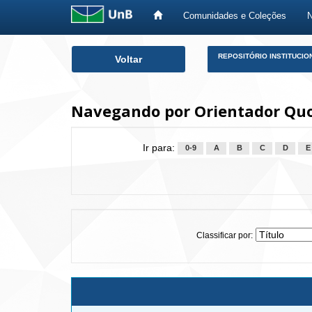
Comunidades e Coleções
Skip
REPOSITÓRIO INSTITUCIO
Voltar
navigation
Navegando por Orientador Qu
Ir para:
0-9
A
B
C
D
E
Classificar por: