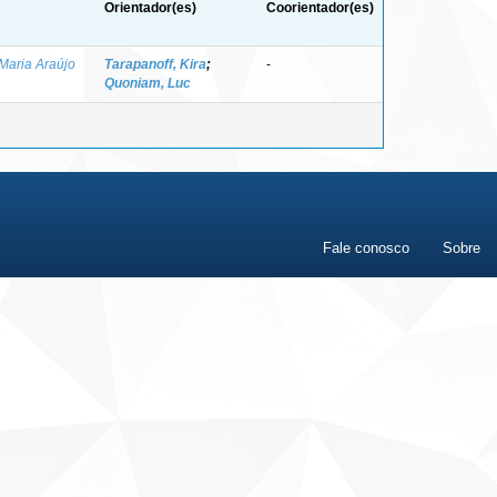
Orientador(es)
Coorientador(es)
 Maria Araújo
Tarapanoff, Kira
;
-
Quoniam, Luc
Fale conosco
Sobre