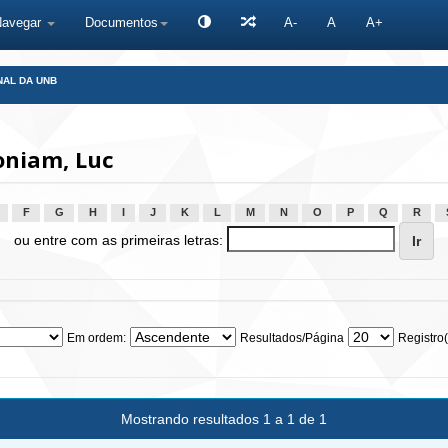
Navegar
Documentos
A-
A
A+
NAL DA UNB
oniam, Luc
F
G
H
I
J
K
L
M
N
O
P
Q
R
ou entre com as primeiras letras:
Em ordem:
Resultados/Página
Registro(
Mostrando resultados 1 a 1 de 1