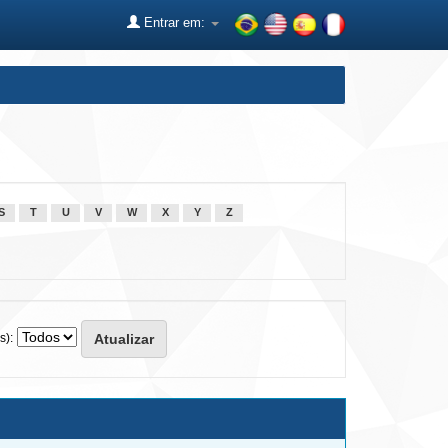
Entrar em:
S
T
U
V
W
X
Y
Z
s):