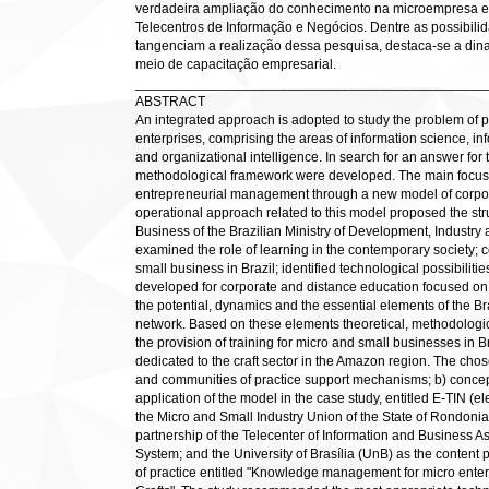
verdadeira ampliação do conhecimento na microempresa e
Telecentros de Informação e Negócios. Dentre as possibil
tangenciam a realização dessa pesquisa, destaca-se a di
meio de capacitação empresarial.
______________________________________________
ABSTRACT
An integrated approach is adopted to study the problem of p
enterprises, comprising the areas of information science,
and organizational intelligence. In search for an answer fo
methodological framework were developed. The main focus wa
entrepreneurial management through a new model of corpor
operational approach related to this model proposed the stru
Business of the Brazilian Ministry of Development, Industry
examined the role of learning in the contemporary society; 
small business in Brazil; identified technological possibiliti
developed for corporate and distance education focused on 
the potential, dynamics and the essential elements of the B
network. Based on these elements theoretical, methodologi
the provision of training for micro and small businesses in 
dedicated to the craft sector in the Amazon region. The chose
and communities of practice support mechanisms; b) concepts
application of the model in the case study, entitled E‐TIN (ele
the Micro and Small Industry Union of the State of Rondonia. 
partnership of the Telecenter of Information and Business
System; and the University of Brasília (UnB) as the content
of practice entitled "Knowledge management for micro ente