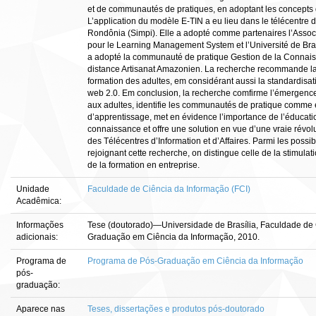
et de communautés de pratiques, en adoptant les concepts d
L’application du modèle E‐TIN a eu lieu dans le télécentre du
Rondônia (Simpi). Elle a adopté comme partenaires l’Associa
pour le Learning Management System et l’Université de Bra
a adopté la communauté de pratique Gestion de la Connaiss
distance Artisanat Amazonien. La recherche recommande la 
formation des adultes, em considérant aussi la standardisati
web 2.0. Em conclusion, la recherche comfirme l’émergen
aux adultes, identifie les communautés de pratique comme
d’apprentissage, met en évidence l’importance de l’éducatio
connaissance et offre une solution en vue d’une vraie révo
des Télécentres d’Information et d’Affaires. Parmi les possi
rejoignant cette recherche, on distingue celle de la stimul
de la formation en entreprise.
Unidade
Faculdade de Ciência da Informação (FCI)
Acadêmica:
Informações
Tese (doutorado)—Universidade de Brasília, Faculdade de
adicionais:
Graduação em Ciência da Informação, 2010.
Programa de
Programa de Pós-Graduação em Ciência da Informação
pós-
graduação:
Aparece nas
Teses, dissertações e produtos pós-doutorado