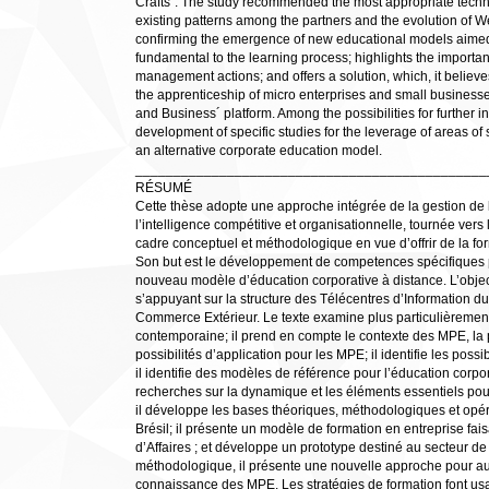
Crafts". The study recommended the most appropriate technol
existing patterns among the partners and the evolution of 
confirming the emergence of new educational models aimed f
fundamental to the learning process; highlights the importa
management actions; and offers a solution, which, it believ
the apprenticeship of micro enterprises and small businesse
and Business´ platform. Among the possibilities for further i
development of specific studies for the leverage of areas o
an alternative corporate education model.
______________________________________________
RÉSUMÉ
Cette thèse adopte une approche intégrée de la gestion de 
l’intelligence compétitive et organisationnelle, tournée vers
cadre conceptuel et méthodologique en vue d’offrir de la for
Son but est le développement de competences spécifiques po
nouveau modèle d’éducation corporative à distance. L’objecti
s’appuyant sur la structure des Télécentres d’Information d
Commerce Extérieur. Le texte examine plus particulièrement 
contemporaine; il prend en compte le contexte des MPE, la p
possibilités d’application pour les MPE; il identifie les poss
il identifie des modèles de référence pour l’éducation corpor
recherches sur la dynamique et les éléments essentiels pour
il développe les bases théoriques, méthodologiques et opéra
Brésil; il présente un modèle de formation en entreprise fai
d’Affaires ; et développe un prototype destiné au secteur de
méthodologique, il présente une nouvelle approche pour aug
connaissance des MPE. Les stratégies de formation font usa