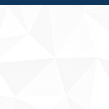
Fale conosco
Sobre