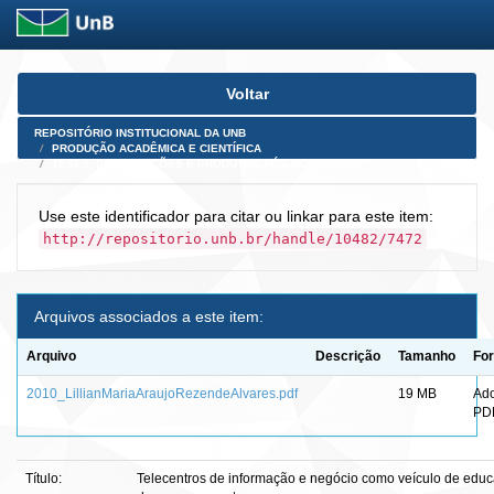
Skip
Voltar
navigation
REPOSITÓRIO INSTITUCIONAL DA UNB
PRODUÇÃO ACADÊMICA E CIENTÍFICA
TESES, DISSERTAÇÕES E PRODUTOS PÓS-DOUTORADO
Use este identificador para citar ou linkar para este item:
http://repositorio.unb.br/handle/10482/7472
Arquivos associados a este item:
Arquivo
Descrição
Tamanho
Fo
2010_LillianMariaAraujoRezendeAlvares.pdf
19 MB
Ad
PD
Título:
Telecentros de informação e negócio como veículo de edu