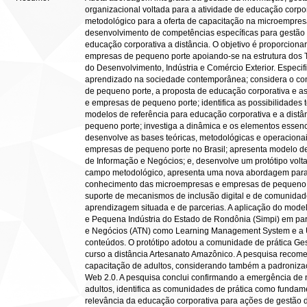
organizacional voltada para a atividade de educação corpor
metodológico para a oferta de capacitação na microempres
desenvolvimento de competências específicas para gestão
educação corporativa a distância. O objetivo é proporciona
empresas de pequeno porte apoiando-se na estrutura dos T
do Desenvolvimento, Indústria e Comércio Exterior. Especi
aprendizado na sociedade contemporânea; considera o co
de pequeno porte, a proposta de educação corporativa e a
e empresas de pequeno porte; identifica as possibilidades t
modelos de referência para educação corporativa e a dist
pequeno porte; investiga a dinâmica e os elementos essenc
desenvolve as bases teóricas, metodológicas e operacionai
empresas de pequeno porte no Brasil; apresenta modelo de 
de Informação e Negócios; e, desenvolve um protótipo volt
campo metodológico, apresenta uma nova abordagem para 
conhecimento das microempresas e empresas de pequeno por
suporte de mecanismos de inclusão digital e de comunidade
aprendizagem situada e de parcerias. A aplicação do model
e Pequena Indústria do Estado de Rondônia (Simpi) em par
e Negócios (ATN) como Learning Management System e a U
conteúdos. O protótipo adotou a comunidade de prática G
curso a distância Artesanato Amazônico. A pesquisa recom
capacitação de adultos, considerando também a padronizaçã
Web 2.0. A pesquisa conclui confirmando a emergência de
adultos, identifica as comunidades de prática como funda
relevância da educação corporativa para ações de gestão