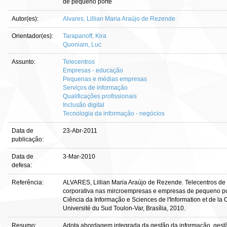
de pequeno porte
Autor(es):
Alvares, Lillian Maria Araújo de Rezende
Orientador(es):
Tarapanoff, Kira
Quoniam, Luc
Assunto:
Telecentros
Empresas - educação
Pequenas e médias empresas
Serviços de informação
Qualificações profissionais
Inclusão digital
Tecnologia da informação - negócios
Data de
23-Abr-2011
publicação:
Data de
3-Mar-2010
defesa:
Referência:
ALVARES, Lillian Maria Araújo de Rezende. Telecentros d
corporativa nas mircroempresas e empresas de pequeno porte
Ciência da Informação e Sciences de l'Information et de la
Université du Sud Toulon‐Var, Brasília, 2010.
Resumo:
Adota abordagem integrada da gestão da informação, gestã