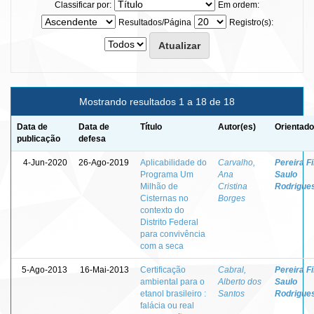
Classificar por:
Em ordem:
Resultados/Página
Registro(s):
Mostrando resultados 1 a 18 de 18
Data de
Data de
Título
Autor(es)
Orientado
publicação
defesa
4-Jun-2020
26-Ago-2019
Aplicabilidade do
Carvalho,
Pereira Fi
Programa Um
Ana
Saulo
Milhão de
Cristina
Rodrigue
Cisternas no
Borges
contexto do
Distrito Federal
para convivência
com a seca
5-Ago-2013
16-Mai-2013
Certificação
Cabral,
Pereira Fi
ambiental para o
Alberto dos
Saulo
etanol brasileiro :
Santos
Rodrigue
falácia ou real