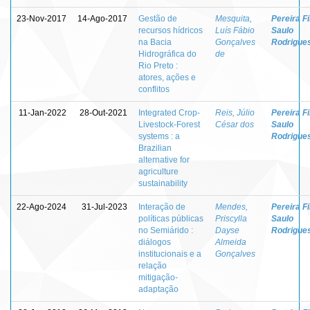
23-Nov-2017
14-Ago-2017
Gestão de
Mesquita,
Pereira Fi
recursos hídricos
Luís Fábio
Saulo
na Bacia
Gonçalves
Rodrigue
Hidrográfica do
de
Rio Preto :
atores, ações e
conflitos
11-Jan-2022
28-Out-2021
Integrated Crop-
Reis, Júlio
Pereira Fi
Livestock-Forest
César dos
Saulo
systems : a
Rodrigue
Brazilian
alternative for
agriculture
sustainability
22-Ago-2024
31-Jul-2023
Interação de
Mendes,
Pereira Fi
políticas públicas
Priscylla
Saulo
no Semiárido :
Dayse
Rodrigue
diálogos
Almeida
institucionais e a
Gonçalves
relação
mitigação-
adaptação