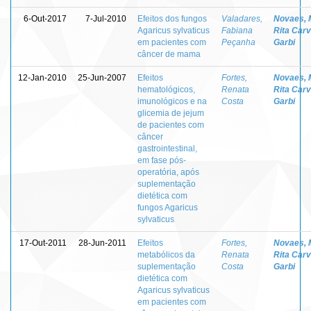
6-Out-2017
7-Jul-2010
Efeitos dos fungos
Valadares,
Novaes, 
Agaricus sylvaticus
Fabiana
Rita Carv
em pacientes com
Peçanha
Garbi
câncer de mama
12-Jan-2010
25-Jun-2007
Efeitos
Fortes,
Novaes, 
hematológicos,
Renata
Rita Carv
imunológicos e na
Costa
Garbi
glicemia de jejum
de pacientes com
câncer
gastrointestinal,
em fase pós-
operatória, após
suplementação
dietética com
fungos Agaricus
sylvaticus
17-Out-2011
28-Jun-2011
Efeitos
Fortes,
Novaes, 
metabólicos da
Renata
Rita Carv
suplementação
Costa
Garbi
dietética com
Agaricus sylvaticus
em pacientes com