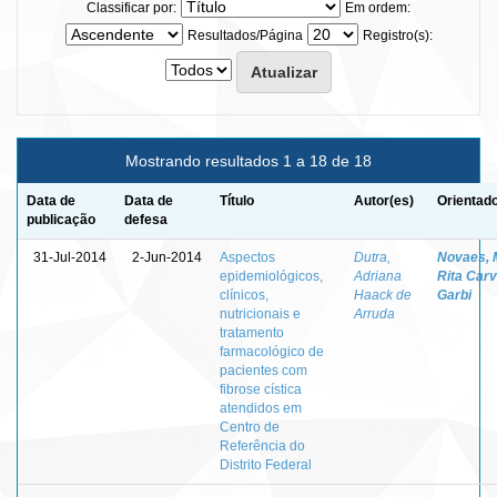
Classificar por:
Em ordem:
Resultados/Página
Registro(s):
Mostrando resultados 1 a 18 de 18
Data de
Data de
Título
Autor(es)
Orientado
publicação
defesa
31-Jul-2014
2-Jun-2014
Aspectos
Dutra,
Novaes, 
epidemiológicos,
Adriana
Rita Carv
clínicos,
Haack de
Garbi
nutricionais e
Arruda
tratamento
farmacológico de
pacientes com
fibrose cística
atendidos em
Centro de
Referência do
Distrito Federal