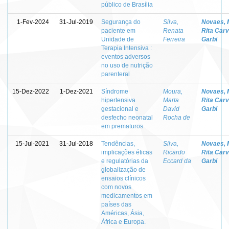
público de Brasília
1-Fev-2024
31-Jul-2019
Segurança do
Silva,
Novaes, 
paciente em
Renata
Rita Carv
Unidade de
Ferreira
Garbi
Terapia Intensiva :
eventos adversos
no uso de nutrição
parenteral
15-Dez-2022
1-Dez-2021
Síndrome
Moura,
Novaes, 
hipertensiva
Marta
Rita Carv
gestacional e
David
Garbi
desfecho neonatal
Rocha de
em prematuros
15-Jul-2021
31-Jul-2018
Tendências,
Silva,
Novaes, 
implicações éticas
Ricardo
Rita Carv
e regulatórias da
Eccard da
Garbi
globalização de
ensaios clínicos
com novos
medicamentos em
países das
Américas, Ásia,
África e Europa.