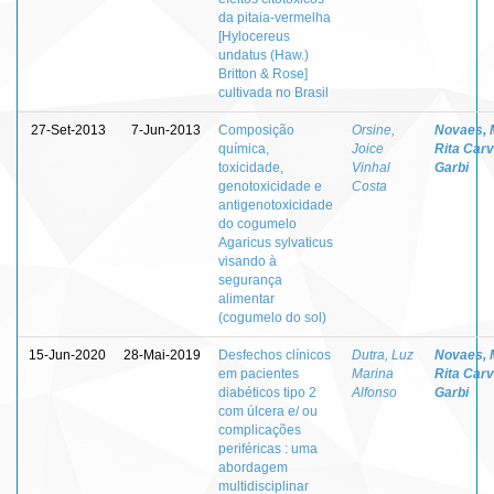
da pitaia-vermelha
[Hylocereus
undatus (Haw.)
Britton & Rose]
cultivada no Brasil
27-Set-2013
7-Jun-2013
Composição
Orsine,
Novaes, 
química,
Joice
Rita Carv
toxicidade,
Vinhal
Garbi
genotoxicidade e
Costa
antigenotoxicidade
do cogumelo
Agaricus sylvaticus
visando à
segurança
alimentar
(cogumelo do sol)
15-Jun-2020
28-Mai-2019
Desfechos clínicos
Dutra, Luz
Novaes, 
em pacientes
Marina
Rita Carv
diabéticos tipo 2
Alfonso
Garbi
com úlcera e/ ou
complicações
periféricas : uma
abordagem
multidisciplinar