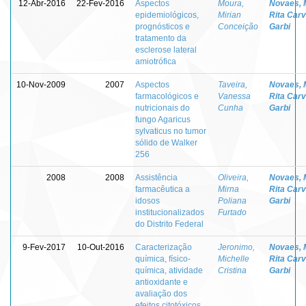
12-Abr-2016
22-Fev-2016
Aspectos
Moura,
Novaes, 
epidemiológicos,
Mirian
Rita Carv
prognósticos e
Conceição
Garbi
tratamento da
esclerose lateral
amiotrófica
10-Nov-2009
2007
Aspectos
Taveira,
Novaes, 
farmacológicos e
Vanessa
Rita Carv
nutricionais do
Cunha
Garbi
fungo Agaricus
sylvaticus no tumor
sólido de Walker
256
2008
2008
Assistência
Oliveira,
Novaes, 
farmacêutica a
Mirna
Rita Carv
idosos
Poliana
Garbi
institucionalizados
Furtado
do Distrito Federal
9-Fev-2017
10-Out-2016
Caracterização
Jeronimo,
Novaes, 
química, físico-
Michelle
Rita Carv
química, atividade
Cristina
Garbi
antioxidante e
avaliação dos
efeitos citotóxicos