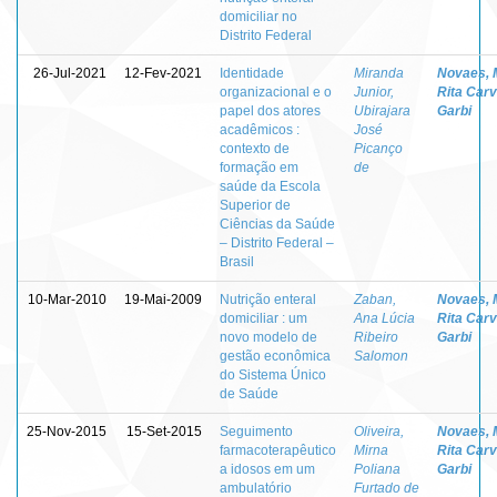
domiciliar no
Distrito Federal
26-Jul-2021
12-Fev-2021
Identidade
Miranda
Novaes, 
organizacional e o
Junior,
Rita Carv
papel dos atores
Ubirajara
Garbi
acadêmicos :
José
contexto de
Picanço
formação em
de
saúde da Escola
Superior de
Ciências da Saúde
– Distrito Federal –
Brasil
10-Mar-2010
19-Mai-2009
Nutrição enteral
Zaban,
Novaes, 
domiciliar : um
Ana Lúcia
Rita Carv
novo modelo de
Ribeiro
Garbi
gestão econômica
Salomon
do Sistema Único
de Saúde
25-Nov-2015
15-Set-2015
Seguimento
Oliveira,
Novaes, 
farmacoterapêutico
Mirna
Rita Carv
a idosos em um
Poliana
Garbi
ambulatório
Furtado de