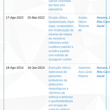
câncer colorretal
em fase pós-
operatória
17-Ago-2022
25-Mai-2022
Ensaio clínico,
Araújo,
Novaes, 
randomizado, triplo
Gilson
Rita Carv
cego, comparativo
Roberto
Garbi
em cicatrização de
de
úlceras de estase
de membros
inferiores entre
curativos padrão e
curativo padrão
com extrato de
syzygyum cumini
18-Ago-2014
16-Jun-2014
Evolução clínico-
Salomon,
Novaes, 
nutricional de
Ana Lúcia
Rita Carv
pacientes
Ribeiro
Garbi
portadores de
disfunções
neurológicas e
cânceres de
cabeça e pescoço
e gastrointestinais
em terapia de
nutrição enteral