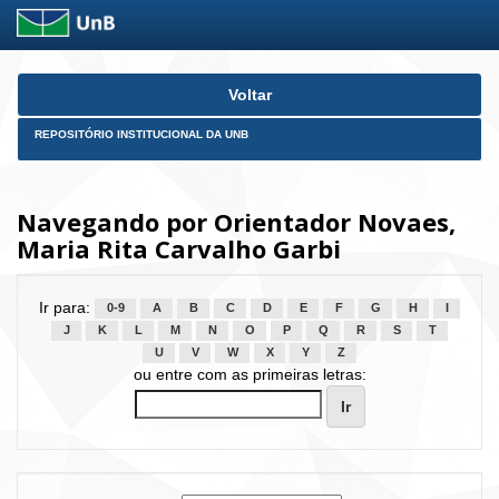
Skip
Voltar
navigation
REPOSITÓRIO INSTITUCIONAL DA UNB
Navegando por Orientador Novaes,
Maria Rita Carvalho Garbi
Ir para:
0-9
A
B
C
D
E
F
G
H
I
J
K
L
M
N
O
P
Q
R
S
T
U
V
W
X
Y
Z
ou entre com as primeiras letras: