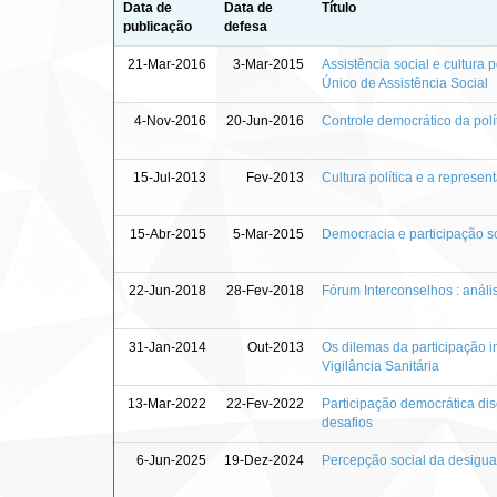
Data de
Data de
Título
publicação
defesa
21-Mar-2016
3-Mar-2015
Assistência social e cultura 
Único de Assistência Social
4-Nov-2016
20-Jun-2016
Controle democrático da polí
15-Jul-2013
Fev-2013
Cultura política e a represe
15-Abr-2015
5-Mar-2015
Democracia e participação so
22-Jun-2018
28-Fev-2018
Fórum Interconselhos : análi
31-Jan-2014
Out-2013
Os dilemas da participação i
Vigilância Sanitária
13-Mar-2022
22-Fev-2022
Participação democrática disc
desafios
6-Jun-2025
19-Dez-2024
Percepção social da desigua