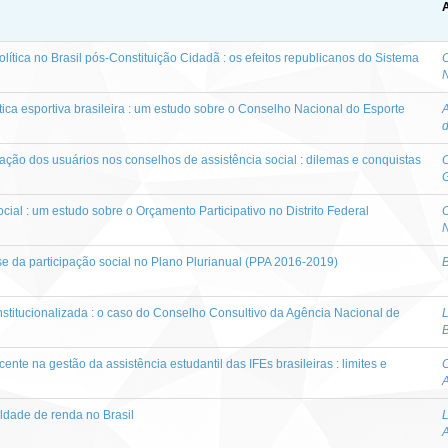
A
política no Brasil pós-Constituição Cidadã : os efeitos republicanos do Sistema
C
tica esportiva brasileira : um estudo sobre o Conselho Nacional do Esporte
A
ntação dos usuários nos conselhos de assistência social : dilemas e conquistas
cial : um estudo sobre o Orçamento Participativo no Distrito Federal
O
se da participação social no Plano Plurianual (PPA 2016-2019)
B
nstitucionalizada : o caso do Conselho Consultivo da Agência Nacional de
L
ente na gestão da assistência estudantil das IFEs brasileiras : limites e
C
A
ldade de renda no Brasil
L
A