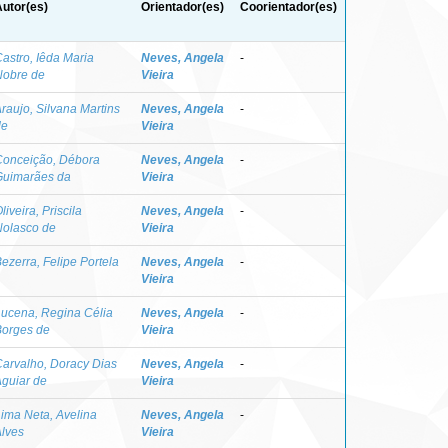
utor(es)
Orientador(es)
Coorientador(es)
astro, Iêda Maria
Neves, Angela
-
Nobre de
Vieira
raujo, Silvana Martins
Neves, Angela
-
de
Vieira
Conceição, Débora
Neves, Angela
-
Guimarães da
Vieira
liveira, Priscila
Neves, Angela
-
Nolasco de
Vieira
ezerra, Felipe Portela
Neves, Angela
-
Vieira
ucena, Regina Célia
Neves, Angela
-
Borges de
Vieira
arvalho, Doracy Dias
Neves, Angela
-
guiar de
Vieira
ima Neta, Avelina
Neves, Angela
-
lves
Vieira