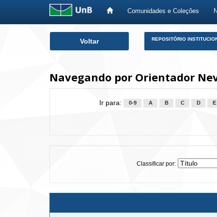
Comunidades e Coleções
Skip
REPOSITÓRIO INSTITUCIO
Voltar
navigation
Navegando por Orientador Neve
Ir para:
0-9
A
B
C
D
E
Classificar por: