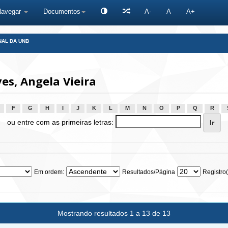
Navegar
Documentos
A-
A
A+
NAL DA UNB
s, Angela Vieira
F
G
H
I
J
K
L
M
N
O
P
Q
R
ou entre com as primeiras letras:
Em ordem:
Resultados/Página
Registro(
Mostrando resultados 1 a 13 de 13