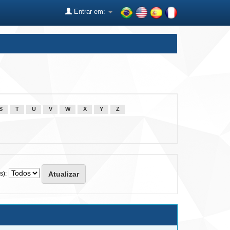
Entrar em:
S
T
U
V
W
X
Y
Z
s):