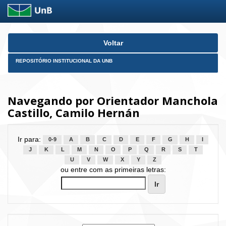
Skip
Voltar
navigation
REPOSITÓRIO INSTITUCIONAL DA UNB
Navegando por Orientador Manchola
Castillo, Camilo Hernán
Ir para:
0-9
A
B
C
D
E
F
G
H
I
J
K
L
M
N
O
P
Q
R
S
T
U
V
W
X
Y
Z
ou entre com as primeiras letras: