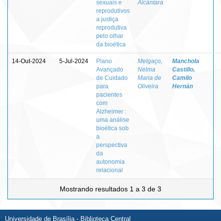
sexuais e
Alcântara
reprodutivos
a justiça
reprodutiva
pelo olhar
da bioética
14-Out-2024
5-Jul-2024
Plano
Melgaço,
Manchola
Avançado
Nelma
Castillo,
de Cuidado
Maria de
Camilo
para
Oliveira
Hernán
pacientes
com
Alzheimer :
uma análise
bioética sob
a
perspectiva
da
autonomia
relacional
Mostrando resultados 1 a 3 de 3
Universidade de Brasília - Biblioteca Central