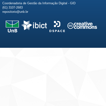
Coordenadoria de Gestão da Informação Digital - GID
(61) 3107-2683
repositorio@unb.br
Fale conosco
Sobre