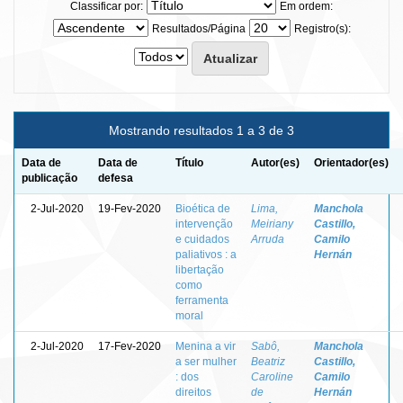
Classificar por:
Em ordem:
Resultados/Página
Registro(s):
Mostrando resultados 1 a 3 de 3
Data de
Data de
Título
Autor(es)
Orientador(es)
publicação
defesa
2-Jul-2020
19-Fev-2020
Bioética de
Lima,
Manchola
intervenção
Meiriany
Castillo,
e cuidados
Arruda
Camilo
paliativos : a
Hernán
libertação
como
ferramenta
moral
2-Jul-2020
17-Fev-2020
Menina a vir
Sabô,
Manchola
a ser mulher
Beatriz
Castillo,
: dos
Caroline
Camilo
direitos
de
Hernán