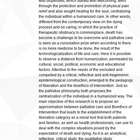
was dispensed, which started with welcoming, went
through the protection and promotion of physical pain
relief and also sought healing for the soul, centralizing
the individual within a humanized care. In other words,
different from the contemporary view on the dying
process and on caring, in which the practice of
therapeutic obstinacy is commonplace, death has
become a challenge to be overcome and palliative care
is seen as a consolation prize when according to there
is no more medicine to be done, the result of the
technologicalization of life and care. Here it is possible
to observe a distance from humanization, permeated by
cultural, social, political, economic and educational
factors. Attentive to the needs of the excluded and
compelled by a critical, reflective and anti-hegemonic
epistemological construction, emerged to the pedagogy
of liberation and the bioethics of intervention. Just as
the palliative philosophy both proposes the
centralization of the individual in a humanized way. The
main objective of this research is to propose an
approximation between palliative care and Bioethics of
Intervention that leads to the establishment of the
liberation category as a moral tool that both patients
and families, as well as health professionals, can use to
deal with the complex situations posed by the
expectation of death and dying. As it is an analytical,
reflective, critical study, the qualitative study