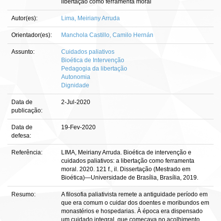
libertação como ferramenta moral
Autor(es):
Lima, Meiriany Arruda
Orientador(es):
Manchola Castillo, Camilo Hernán
Assunto:
Cuidados paliativos
Bioética de Intervenção
Pedagogia da libertação
Autonomia
Dignidade
Data de
2-Jul-2020
publicação:
Data de
19-Fev-2020
defesa:
Referência:
LIMA, Meiriany Arruda. Bioética de intervenção e
cuidados paliativos: a libertação como ferramenta
moral. 2020. 121 f., il. Dissertação (Mestrado em
Bioética)—Universidade de Brasília, Brasília, 2019.
Resumo:
A filosofia paliativista remete a antiguidade período em
que era comum o cuidar dos doentes e moribundos em
monastérios e hospedarias. À época era dispensado
um cuidado integral, que começava no acolhimento,