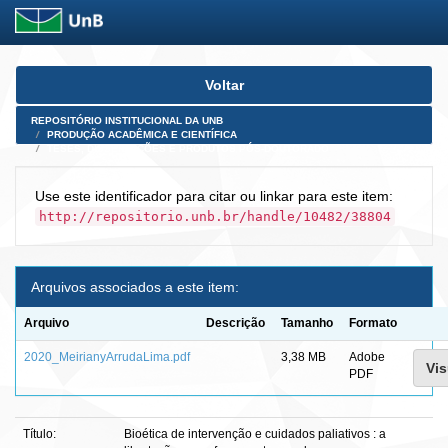
Skip
Voltar
navigation
REPOSITÓRIO INSTITUCIONAL DA UNB
PRODUÇÃO ACADÊMICA E CIENTÍFICA
TESES, DISSERTAÇÕES E PRODUTOS PÓS-DOUTORADO
Use este identificador para citar ou linkar para este item:
http://repositorio.unb.br/handle/10482/38804
Arquivos associados a este item:
Arquivo
Descrição
Tamanho
Formato
2020_MeirianyArrudaLima.pdf
3,38 MB
Adobe
Vis
PDF
Título:
Bioética de intervenção e cuidados paliativos : a