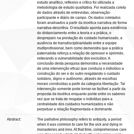
estudo analítico, reflexivo e crítico foi utilizada a
metodologia de estudo qualitativa. Foi realizada coleta
de dados através de entrevistas, observação-
participante e diário de campo. Os dados coletados
foram analisados a partir da bioética narrativa de forma
narrativa-descritiva. O resultado aponta para existência
do distanciamento entre a teoria e a prática, o
despreparo na prestação do cuidado humanizado, a
ausência de transdisciplinaridade entre a equipe
multiprofissional, bem como demonstra que a prática
paternalista reforça a relação de opressor e oprimido,
reiterando a vulnerabilidade dos excluídos. A
conclusão desta pesquisa demonstra a necessidade
de uma intervenção eficaz que conduza o indivíduo a
construção do ser e do outro resgatando o cuidado
solidário, digno e autônomo, através de escolhas
morais construídas a partir da categoria libertação. Tal
intervenção somente pode tornar-se factível a partir da
proposta da bioética enquanto ponte entre os saberes
vez que se trata de resgatar o indivíduo para a
centralidade dos cuidados humanizados e não
perpetuar a relação fragmentada e dominante.
Abstract:
The palliative philosophy refers to antiquity, a period
when it was common to care for the sick and dying in
monasteries and inns. At that time, comprehensive care