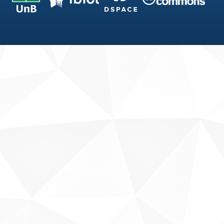
Fale conosco
Sobre