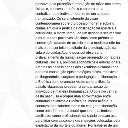
passava pela proteção e promoção do alívio das dores
físicas e, buscava também a cura para alma
centralizando o indivíduo dentro de um cuidado
humanizado. Ou seja, diferente da visão
contemporânea sobre o processo morrer e sobre o
cuidar, em que a prática da obstinação terapêutica é
corriqueira, a morte tornou-se um desafio a ser vencido
e os cuidados paliativos são tidos como prêmio de
consolação quando de acordo com a medicina não há
mais o que ser feito, resultado da tecnologização da
vida e do cuidar. Aqui é possível observar um
distanciamento da humanização permeado por fatores
culturais, sociais, políticos,econômicos e educacionais.
Atentos as necessidades dos excluídos e compelidos
por uma construção epistemológica crítica, reflexiva e
antihegemônica surgiram a pedagogia da libertação e
a Bioética de Intervenção.Assim como a filosofia
paliativista,ambas propõem a centralização do
indivíduo de maneira humanizada. O objetivo central
desta pesquisa é propor uma aproximação entre
cuidados paliativos e Bioética de Intervenção que
conduza ao estabelecimento da categoria libertação
como uma ferramenta moral que tanto pacientes e
familiares, como profissionais da saúde possam usar
para lidar com as complexas situações colocadas pela
expectativa da morte e do morrer. Por tratar-se de um