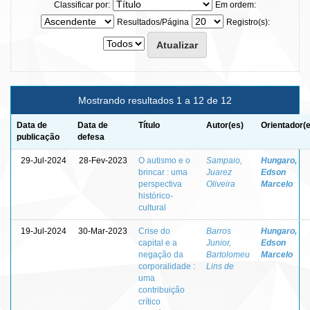
Classificar por:
Em ordem:
Resultados/Página
Registro(s):
Mostrando resultados 1 a 12 de 12
Data de
Data de
Título
Autor(es)
Orientador(
publicação
defesa
29-Jul-2024
28-Fev-2023
O autismo e o
Sampaio,
Hungaro,
brincar : uma
Juarez
Edson
perspectiva
Oliveira
Marcelo
histórico-
cultural
19-Jul-2024
30-Mar-2023
Crise do
Barros
Hungaro,
capital e a
Junior,
Edson
negação da
Bartolomeu
Marcelo
corporalidade :
Lins de
uma
contribuição
crítico