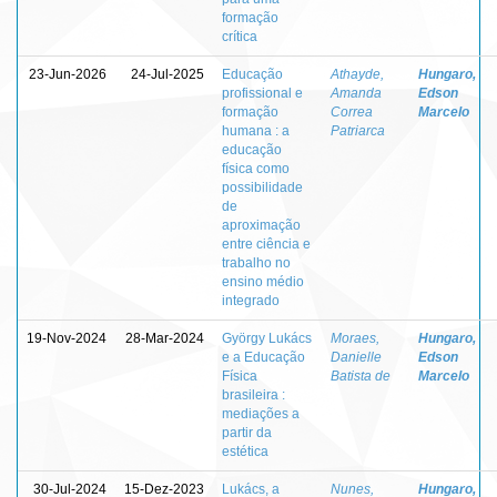
formação
crítica
23-Jun-2026
24-Jul-2025
Educação
Athayde,
Hungaro,
profissional e
Amanda
Edson
formação
Correa
Marcelo
humana : a
Patriarca
educação
física como
possibilidade
de
aproximação
entre ciência e
trabalho no
ensino médio
integrado
19-Nov-2024
28-Mar-2024
György Lukács
Moraes,
Hungaro,
e a Educação
Danielle
Edson
Física
Batista de
Marcelo
brasileira :
mediações a
partir da
estética
30-Jul-2024
15-Dez-2023
Lukács, a
Nunes,
Hungaro,