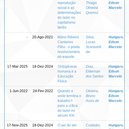
reprodução
Thiago
Edson
social e as
Oliveira
Marcelo
determinações
Queiroz
do lazer no
capitalismo
tardio
-
20-Ago-2021
Mário Ribeiro
Silva,
Hungaro,
Cantarino
Lucas
Edson
Filho : o poeta
Scaravelli
Marcelo
revolucionário
da
do esporte
17-Mar-2025
18-Dez-2024
Ontogênese
Dias,
Hungaro,
humana e a
Eldernan
Edson
Educação
dos Santos
Marcelo
Física
1-Jun-2022
24-Fev-2022
Quando e
Oliveira,
Hungaro,
onde termina o
Bruno
Edson
trabalho? :
Assis de
Marcelo
para a crítica
do lazer no
século XXI
17-Nov-2025
18-Dez-2024
O ser do ser
Custodio,
Hungaro,