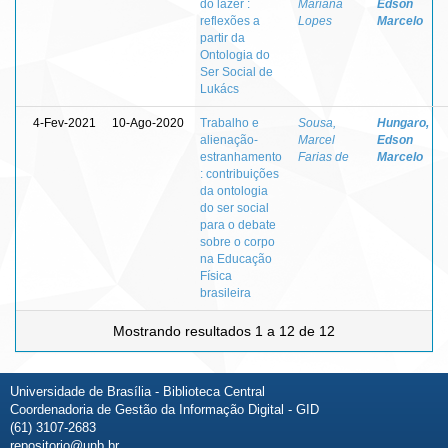
do lazer :
Mariana
Edson
reflexões a
Lopes
Marcelo
partir da
Ontologia do
Ser Social de
Lukács
4-Fev-2021
10-Ago-2020
Trabalho e
Sousa,
Hungaro,
alienação-
Marcel
Edson
estranhamento
Farias de
Marcelo
: contribuições
da ontologia
do ser social
para o debate
sobre o corpo
na Educação
Física
brasileira
Mostrando resultados 1 a 12 de 12
Universidade de Brasília - Biblioteca Central
Coordenadoria de Gestão da Informação Digital - GID
(61) 3107-2683
repositorio@unb.br