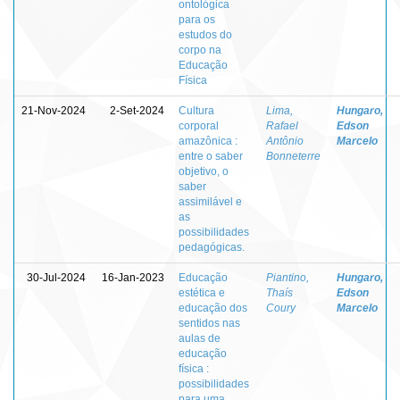
ontológica
para os
estudos do
corpo na
Educação
Física
21-Nov-2024
2-Set-2024
Cultura
Lima,
Hungaro,
corporal
Rafael
Edson
amazônica :
Antônio
Marcelo
entre o saber
Bonneterre
objetivo, o
saber
assimilável e
as
possibilidades
pedagógicas.
30-Jul-2024
16-Jan-2023
Educação
Piantino,
Hungaro,
estética e
Thaís
Edson
educação dos
Coury
Marcelo
sentidos nas
aulas de
educação
física :
possibilidades
para uma