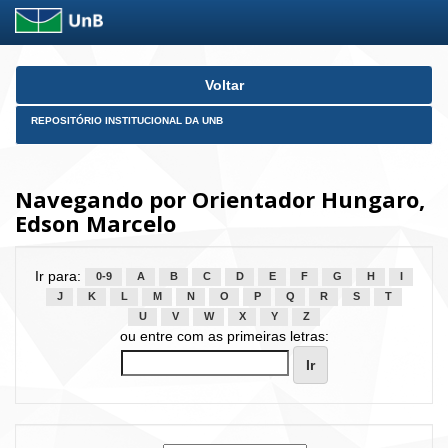
Skip
Voltar
navigation
REPOSITÓRIO INSTITUCIONAL DA UNB
Navegando por Orientador Hungaro,
Edson Marcelo
Ir para:
0-9
A
B
C
D
E
F
G
H
I
J
K
L
M
N
O
P
Q
R
S
T
U
V
W
X
Y
Z
ou entre com as primeiras letras: