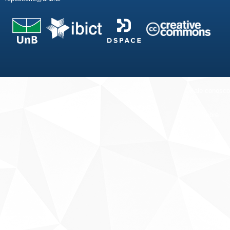
Fale conosco
Sobre