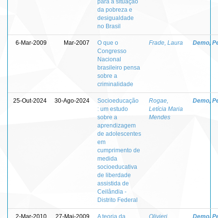
para a situação
da pobreza e
desigualdade
no Brasil
6-Mar-2009
Mar-2007
O que o
Frade, Laura
Demo, P
Congresso
Nacional
brasileiro pensa
sobre a
criminalidade
25-Out-2024
30-Ago-2024
Socioeducação
Rogae,
Demo, P
: um estudo
Letícia Maria
sobre a
Mendes
aprendizagem
de adolescentes
em
cumprimento de
medida
socioeducativa
de liberdade
assistida de
Ceilândia -
Distrito Federal
2-Mar-2010
27-Mai-2009
A teoria da
Olivieri,
Demo, P