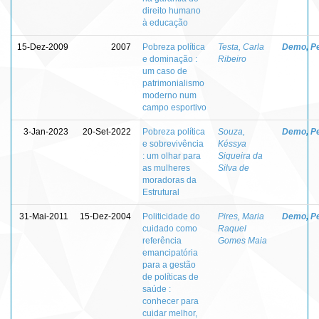
direito humano
à educação
15-Dez-2009
2007
Pobreza política
Testa, Carla
Demo, P
e dominação :
Ribeiro
um caso de
patrimonialismo
moderno num
campo esportivo
3-Jan-2023
20-Set-2022
Pobreza política
Souza,
Demo, P
e sobrevivência
Késsya
: um olhar para
Siqueira da
as mulheres
Silva de
moradoras da
Estrutural
31-Mai-2011
15-Dez-2004
Politicidade do
Pires, Maria
Demo, P
cuidado como
Raquel
referência
Gomes Maia
emancipatória
para a gestão
de políticas de
saúde :
conhecer para
cuidar melhor,