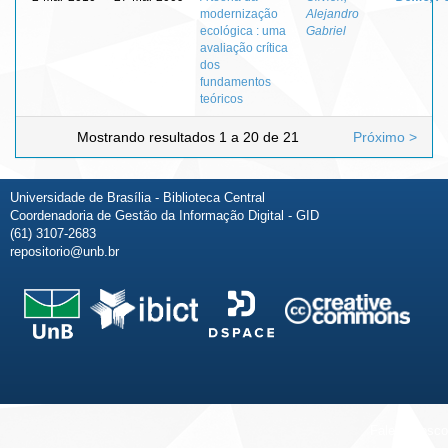
modernização
Alejandro
ecológica : uma
Gabriel
avaliação crítica
dos
fundamentos
teóricos
Mostrando resultados 1 a 20 de 21
Próximo >
Universidade de Brasília - Biblioteca Central
Coordenadoria de Gestão da Informação Digital - GID
(61) 3107-2683
repositorio@unb.br
Fale conosco