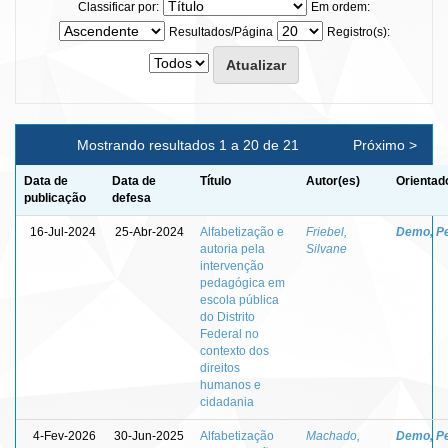
Classificar por:
Em ordem:
Resultados/Página
Registro(s):
Mostrando resultados 1 a 20 de 21
Próximo >
Data de
Data de
Título
Autor(es)
Orientad
publicação
defesa
16-Jul-2024
25-Abr-2024
Alfabetização e
Friebel,
Demo, P
autoria pela
Silvane
intervenção
pedagógica em
escola pública
do Distrito
Federal no
contexto dos
direitos
humanos e
cidadania
4-Fev-2026
30-Jun-2025
Alfabetização
Machado,
Demo, P