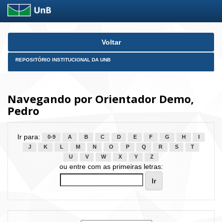
Skip
Voltar
navigation
REPOSITÓRIO INSTITUCIONAL DA UNB
Navegando por Orientador Demo,
Pedro
Ir para:
0-9
A
B
C
D
E
F
G
H
I
J
K
L
M
N
O
P
Q
R
S
T
U
V
W
X
Y
Z
ou entre com as primeiras letras: