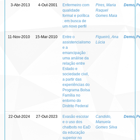
3-Abr-2013
4-Out-2001
Enfermeiro com
Pires, Maria
Demo, P
qualidade
Raquel
formal e política
Gomes Maia
: em busca de
um novo perfil
11-Nov-2010
15-Mar-2010
Entre o
Figueiró, Ana
Demo, P
assistencialismo
Lúcia
e a
emancipação :
uma análise da
relação entre
Estado e
sociedade civil,
a partir das
experiências do
Programa Bolsa
Família no
entorno do
Distrito Federal
22-Out-2024
27-Out-2023
Evasão escolar
Candido,
Demo, P
e o uso dos
Manuela
chatbots no EaD
Gomes Silva
da educação
superior no