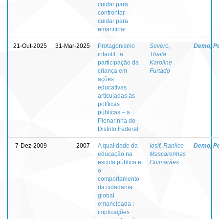
cuidar para
confrontar,
cuidar para
emancipar
21-Out-2025
31-Mar-2025
Protagonismo
Severo,
Demo, P
infantil : a
Thaila
participação da
Karoline
criança em
Furtado
ações
educativas
articuladas às
políticas
públicas – a
Plenarinha do
Distrito Federal
7-Dez-2009
2007
A qualidade da
Iosif, Ranilce
Demo, P
educação na
Mascarenhas
escola pública e
Guimarães
o
comportamento
da cidadania
global
emancipada :
implicações