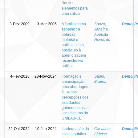
Brasil :
elementos para
uma crítica
3-Dez-2009
3-Mar-2006
A família como
Souza,
Demo, P
espelho : a
Janaína
pobreza
Augusta
material e
Neves de
política como
obstáculo à
aprendizagem
reconstrutiva
política
4-Fev-2026
28-Nov-2024
Formação e
Sadjo,
Demo, P
emancipação :
Braima
uma abordagem
à luz das
percepções dos
estudantes
guineenses nas
licenciaturas da
UNILAB-CE
22-Out-2024
10-Jun-2024
Inadequação da
Carvalho,
Demo, P
escola pública
Aldeisa