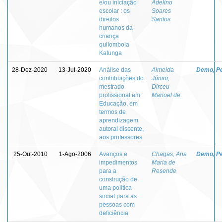
e/ou iniciação
Adelino
escolar : os
Soares
direitos
Santos
humanos da
criança
quilombola
Kalunga
28-Dez-2020
13-Jul-2020
Análise das
Almeida
Demo, P
contribuições do
Júnior,
mestrado
Dirceu
profissional em
Manoel de
Educação, em
termos de
aprendizagem
autoral discente,
aos professores
25-Out-2010
1-Ago-2006
Avanços e
Chagas, Ana
Demo, P
impedimentos
Maria de
para a
Resende
construção de
uma política
social para as
pessoas com
deficiência