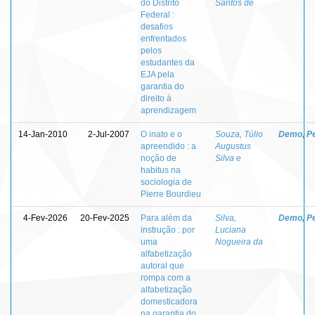
do Distrito
Santos de
Federal :
desafios
enfrentados
pelos
estudantes da
EJA pela
garantia do
direito à
aprendizagem
14-Jan-2010
2-Jul-2007
O inato e o
Souza, Túlio
Demo, P
apreendido : a
Augustus
noção de
Silva e
habitus na
sociologia de
Pierre Bourdieu
4-Fev-2026
20-Fev-2025
Para além da
Silva,
Demo, P
instrução : por
Luciana
uma
Nogueira da
alfabetização
autoral que
rompa com a
alfabetização
domesticadora
na garantia do