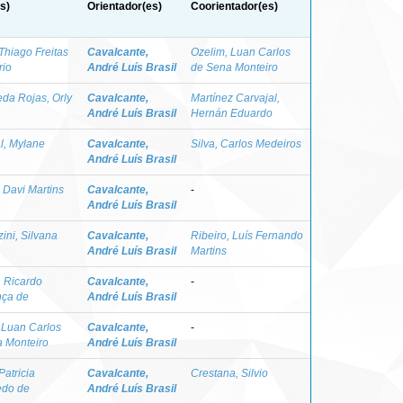
s)
Orientador(es)
Coorientador(es)
Thiago Freitas
Cavalcante,
Ozelim, Luan Carlos
rio
André Luís Brasil
de Sena Monteiro
da Rojas, Orly
Cavalcante,
Martínez Carvajal,
André Luís Brasil
Hernán Eduardo
l, Mylane
Cavalcante,
Silva, Carlos Medeiros
André Luís Brasil
 Davi Martins
Cavalcante,
-
André Luís Brasil
ini, Silvana
Cavalcante,
Ribeiro, Luís Fernando
André Luís Brasil
Martins
 Ricardo
Cavalcante,
-
ça de
André Luís Brasil
 Luan Carlos
Cavalcante,
-
 Monteiro
André Luís Brasil
Patricia
Cavalcante,
Crestana, Silvio
edo de
André Luís Brasil