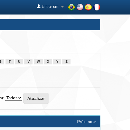
Entrar em:
S
T
U
V
W
X
Y
Z
s):
Próximo >