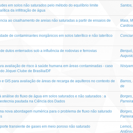
ludes em solos não saturados pelo método do equilíbrio limite
Santos,
ítica da infiltração de água
ência ao cisalhamento de areias não saturadas a partir de ensaios de
Maia, M
Cardos
ade de contaminantes inorgânicos em solos laterítico e não laterítico
Concian
e dutos enterrados sob a influência de rodovias e ferrovias
Berquó,
August
ra avaliação de risco à saúde humana em áreas contaminadas - caso
Nisiyam
 do Jóquei Clube de Brasília/DF
 e GIS para avaliação de áreas de recarga de aquíferos no contexto de
Barros,
de
à análise do fluxo de água em solos saturados e não saturados : a
Borges,
eotecnia pautada na Ciência dos Dados
Parreir
 uma nova abordagem numérica para o problema de fluxo não saturado
Borges,
os
Parreir
porte transiente de gases em meio poroso não saturado
Lemos,
Antônio