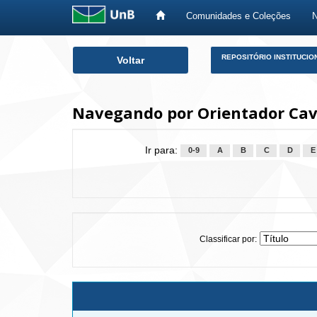
Comunidades e Coleções
Skip
REPOSITÓRIO INSTITUCIO
Voltar
navigation
Navegando por Orientador Cava
Ir para:
0-9
A
B
C
D
E
Classificar por: