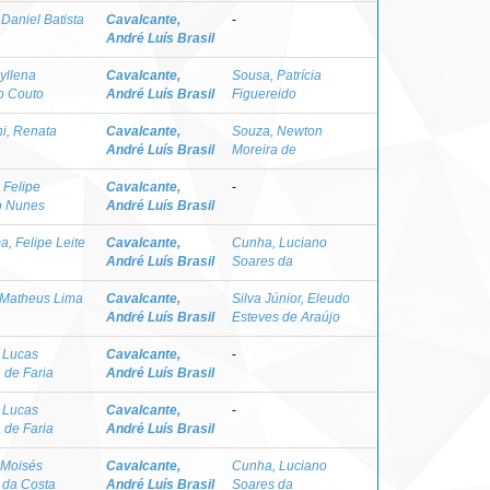
 Daniel Batista
Cavalcante,
-
André Luís Brasil
yllena
Cavalcante,
Sousa, Patrícia
o Couto
André Luís Brasil
Figuereido
i, Renata
Cavalcante,
Souza, Newton
André Luís Brasil
Moreira de
 Felipe
Cavalcante,
-
o Nunes
André Luís Brasil
a, Felipe Leite
Cavalcante,
Cunha, Luciano
André Luís Brasil
Soares da
 Matheus Lima
Cavalcante,
Silva Júnior, Eleudo
André Luís Brasil
Esteves de Araújo
 Lucas
Cavalcante,
-
a de Faria
André Luís Brasil
 Lucas
Cavalcante,
-
a de Faria
André Luís Brasil
 Moisés
Cavalcante,
Cunha, Luciano
 da Costa
André Luís Brasil
Soares da