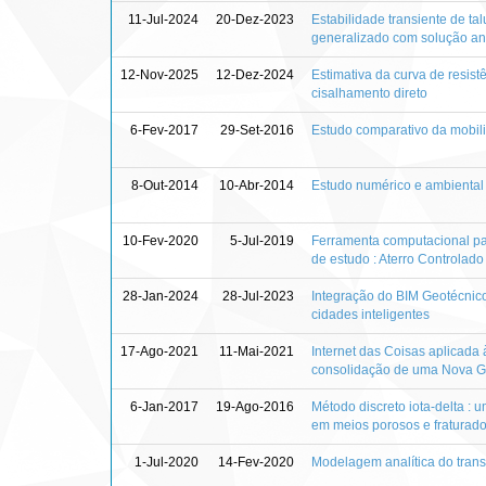
11-Jul-2024
20-Dez-2023
Estabilidade transiente de ta
generalizado com solução anal
12-Nov-2025
12-Dez-2024
Estimativa da curva de resist
cisalhamento direto
6-Fev-2017
29-Set-2016
Estudo comparativo da mobilid
8-Out-2014
10-Abr-2014
Estudo numérico e ambiental d
10-Fev-2020
5-Jul-2019
Ferramenta computacional pa
de estudo : Aterro Controlado
28-Jan-2024
28-Jul-2023
Integração do BIM Geotécnico
cidades inteligentes
17-Ago-2021
11-Mai-2021
Internet das Coisas aplicada 
consolidação de uma Nova G
6-Jan-2017
19-Ago-2016
Método discreto iota-delta :
em meios porosos e fraturad
1-Jul-2020
14-Fev-2020
Modelagem analítica do trans