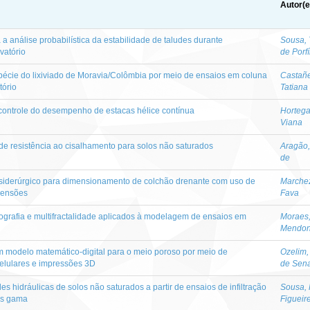
Autor(e
 análise probabilística da estabilidade de taludes durante
Sousa, 
vatório
de Porfí
spécie do lixiviado de Moravia/Colômbia por meio de ensaios em coluna
Castañe
tório
Tatiana
 controle do desempenho de estacas hélice contínua
Hortega
Viana
 de resistência ao cisalhamento para solos não saturados
Aragão,
de
siderúrgico para dimensionamento de colchão drenante com uso de
Marchez
mensões
Fava
mografia e multifractalidade aplicados à modelagem de ensaios em
Moraes,
Mendon
 modelo matemático-digital para o meio poroso por meio de
Ozelim,
elulares e impressões 3D
de Sena
 hidráulicas de solos não saturados a partir de ensaios de infiltração
Sousa, 
ios gama
Figueir