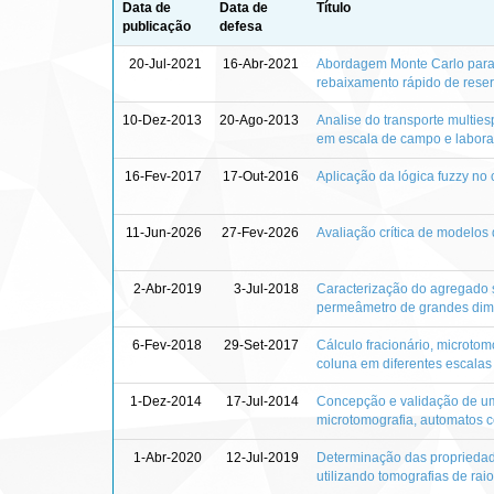
Data de
Data de
Título
publicação
defesa
20-Jul-2021
16-Abr-2021
Abordagem Monte Carlo para a
rebaixamento rápido de reser
10-Dez-2013
20-Ago-2013
Analise do transporte multie
em escala de campo e labora
16-Fev-2017
17-Out-2016
Aplicação da lógica fuzzy no
11-Jun-2026
27-Fev-2026
Avaliação crítica de modelos
2-Abr-2019
3-Jul-2018
Caracterização do agregado 
permeâmetro de grandes di
6-Fev-2018
29-Set-2017
Cálculo fracionário, microto
coluna em diferentes escalas
1-Dez-2014
17-Jul-2014
Concepção e validação de um
microtomografia, automatos c
1-Abr-2020
12-Jul-2019
Determinação das propriedades
utilizando tomografias de ra