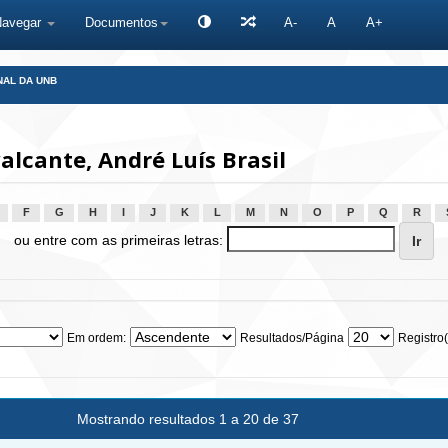
Navegar
Documentos
A-
A
A+
NAL DA UNB
lcante, André Luís Brasil
F
G
H
I
J
K
L
M
N
O
P
Q
R
ou entre com as primeiras letras:
Em ordem:
Resultados/Página
Registro(
Mostrando resultados 1 a 20 de 37