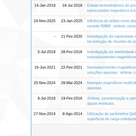
14-Jan-2018
18-Jul-2018
Estudo termodinâmico do proc
nanocoloides magnéticos à b
24-Nov-2025
23-Jan-2025
Influência do nióbio como d
corante RBBR : síntese, car
-
21-Fev-2020
Investigação da capacidade a
na remoção de chumbo de s
5-Jul-2018
28-Fev-2018
Investigação da seletividade
nanoadsorventes magnético
16-Jun-2021
22-Fev-2021
Nanoadsorventes magnéticos
soluções aquosas : síntese, c
25-Nov-2024
28-Mai-2024
Nanopós magnéticos reutilizá
aquosas
8-Jul-2016
19-Fev-2016
Síntese, caracterização e ap
águas residuais
27-Nov-2014
8-Ago-2014
Utilização de parâmetros Q
superficial de carga estrutur