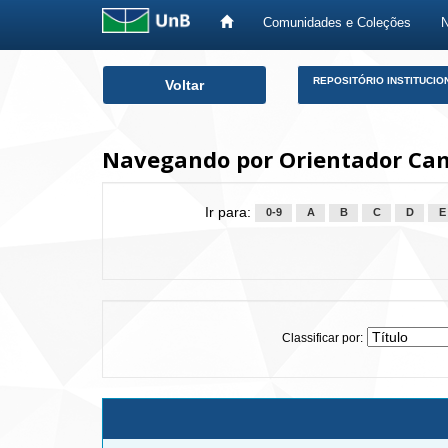
Comunidades e Coleções
Skip
REPOSITÓRIO INSTITUCIO
Voltar
navigation
Navegando por Orientador Cam
Ir para:
0-9
A
B
C
D
E
Classificar por: