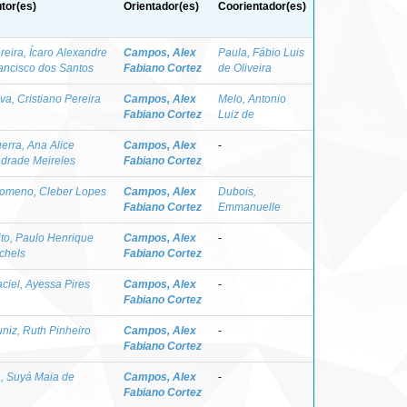
tor(es)
Orientador(es)
Coorientador(es)
reira, Ícaro Alexandre
Campos, Alex
Paula, Fábio Luis
ancisco dos Santos
Fabiano Cortez
de Oliveira
lva, Cristiano Pereira
Campos, Alex
Melo, Antonio
Fabiano Cortez
Luiz de
erra, Ana Alice
Campos, Alex
-
drade Meireles
Fabiano Cortez
lomeno, Cleber Lopes
Campos, Alex
Dubois,
Fabiano Cortez
Emmanuelle
ito, Paulo Henrique
Campos, Alex
-
chels
Fabiano Cortez
ciel, Ayessa Pires
Campos, Alex
-
Fabiano Cortez
niz, Ruth Pinheiro
Campos, Alex
-
Fabiano Cortez
, Suyá Maia de
Campos, Alex
-
Fabiano Cortez