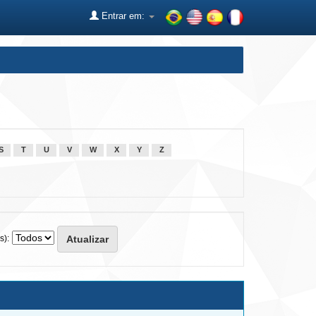
Entrar em:
S
T
U
V
W
X
Y
Z
s):