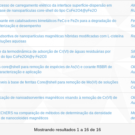
esso de carregamento elétrico da interface superfície-dispersão em
Al
ase de nanopartículas core-shell do tipo CoFe2O4@γFe2O
Ru
opante em catalisadores bimetálicos FeCo e FeZn para a degradação do
Fe
acterização e desempenho
So
dsortiva de nanopartículas magnéticas híbridas modificadas com L-cisteína
Re
oluções aquosas
 e da termodinâmica de adsorção de Cr(VI) de águas residuárias por
Si
s do tipo CoFe2O4@γ-Fe2O3
da
 core@shell para remoção de espécies de As(V) e corante RBBR de
Ol
aracterização e aplicação
Au
veis à base de ferritas Core@shell para remoção de Mo(VI) de soluções
Ne
Ce
licação de nanoadsorventes magnéticos visando à remoção de Cr(VI) de
Ol
Au
uEChERS na comparação de métodos de determinação da densidade
Me
al de nanocoloides magnéticos
de
Mostrando resultados 1 a 16 de 16