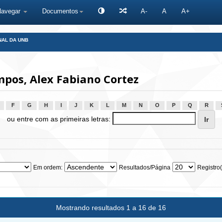
Navegar
Documentos
A-
A
A+
NAL DA UNB
pos, Alex Fabiano Cortez
F
G
H
I
J
K
L
M
N
O
P
Q
R
ou entre com as primeiras letras:
Em ordem:
Resultados/Página
Registro(
Mostrando resultados 1 a 16 de 16