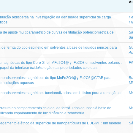
Au
ibuição bidispersa na investigação da densidade superficial de carga
Pe
ticos
Fr
de ajuste multiparamétrico de curvas de titulação potenciométrica de
Si
s
da
de ferrita do tipo espinélio em solventes à base de líquidos iônicos para
Gu
An
s magnéticas do tipo Core-Shell MFe2O4@ γ -Fe2O3 em solventes polares :
Fi
 papel da interface óxido/solução nas propriedades coloidais
 nanoadsorventes magnéticos do tipo MnFe2O4@ɣ-Fe2O3@CTAB para
Br
 de soluções aquosas
Mi
anoadsorventes magnéticos funcionalizados com L-lisina para a remoção de
Ma
eratura no comportamento coloidal de ferrofluidos aquosos à base de
Mu
tilizando espalhamento de luz dinâmico e zetametria
egamento elétrico da superfície de nanopartículas de EDL-MF : um modelo
Sá