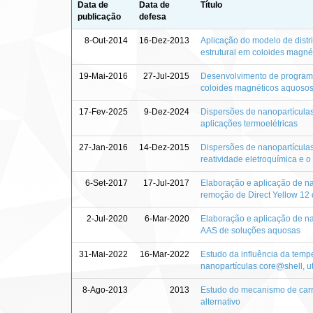
Data de
Data de
Título
publicação
defesa
8-Out-2014
16-Dez-2013
Aplicação do modelo de distr
estrutural em coloides magné
19-Mai-2016
27-Jul-2015
Desenvolvimento de programa 
coloides magnéticos aquoso
17-Fev-2025
9-Dez-2024
Dispersões de nanopartículas 
aplicações termoelétricas
27-Jan-2016
14-Dez-2015
Dispersões de nanopartícula
reatividade eletroquímica e o
6-Set-2017
17-Jul-2017
Elaboração e aplicação de
remoção de Direct Yellow 12
2-Jul-2020
6-Mar-2020
Elaboração e aplicação de n
AAS de soluções aquosas
31-Mai-2022
16-Mar-2022
Estudo da influência da temp
nanopartículas core@shell, u
8-Ago-2013
2013
Estudo do mecanismo de carr
alternativo