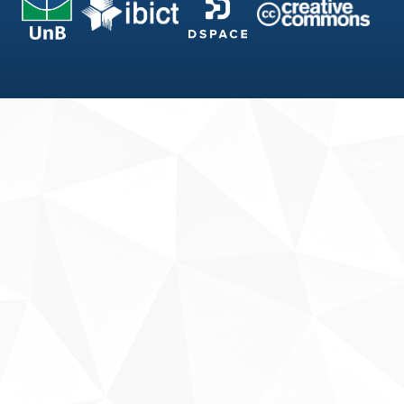
Fale conosco
Sobre