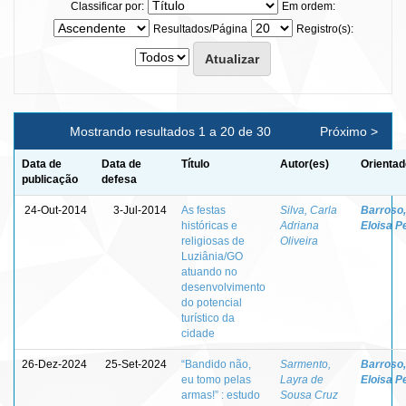
Classificar por:
Em ordem:
Resultados/Página
Registro(s):
Mostrando resultados 1 a 20 de 30
Próximo >
Data de
Data de
Título
Autor(es)
Orientad
publicação
defesa
24-Out-2014
3-Jul-2014
As festas
Silva, Carla
Barroso,
históricas e
Adriana
Eloisa P
religiosas de
Oliveira
Luziânia/GO
atuando no
desenvolvimento
do potencial
turístico da
cidade
26-Dez-2024
25-Set-2024
“Bandido não,
Sarmento,
Barroso,
eu tomo pelas
Layra de
Eloisa P
armas!” : estudo
Sousa Cruz