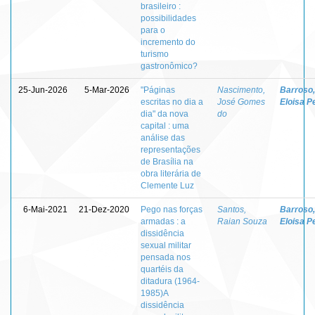
brasileiro :
possibilidades
para o
incremento do
turismo
gastronômico?
25-Jun-2026
5-Mar-2026
"Páginas
Nascimento,
Barroso,
escritas no dia a
José Gomes
Eloisa P
dia" da nova
do
capital : uma
análise das
representações
de Brasília na
obra literária de
Clemente Luz
6-Mai-2021
21-Dez-2020
Pego nas forças
Santos,
Barroso,
armadas : a
Raian Souza
Eloisa P
dissidência
sexual militar
pensada nos
quartéis da
ditadura (1964-
1985)A
dissidência