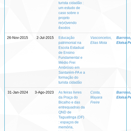
turista cidadão :
um estudo de
caso sobre o
projeto
re(vi)vendo
êxodos
26-Nov-2015
2-Jul-2015
Educação
Vasconcelos,
Barroso,
patrimonial na
Elias Mota
Eloisa P
Escola Estadual
de Ensino
Fundamental e
Médio Frei
Ambrósio em
Santarém-PA e a
formação do
turista cidadão
31-Jan-2024
3-Ago-2023
As feiras livres
Costa,
Barroso,
da Praça do
Mayara
Eloisa P
Bicalho e das
Freire
entrequadras da
QND de
Taguatinga (DF)
: espaços de
memória,