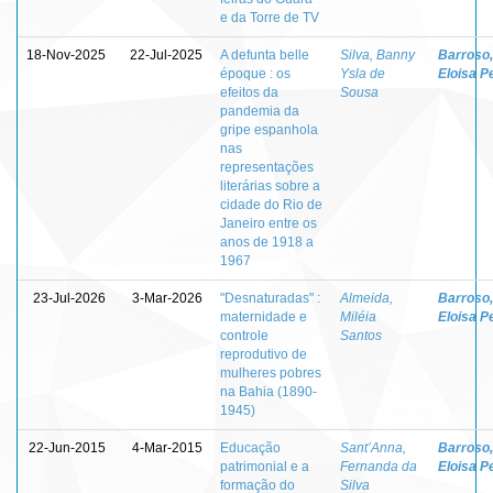
e da Torre de TV
18-Nov-2025
22-Jul-2025
A defunta belle
Silva, Banny
Barroso,
époque : os
Ysla de
Eloisa P
efeitos da
Sousa
pandemia da
gripe espanhola
nas
representações
literárias sobre a
cidade do Rio de
Janeiro entre os
anos de 1918 a
1967
23-Jul-2026
3-Mar-2026
"Desnaturadas" :
Almeida,
Barroso,
maternidade e
Miléia
Eloisa P
controle
Santos
reprodutivo de
mulheres pobres
na Bahia (1890-
1945)
22-Jun-2015
4-Mar-2015
Educação
Sant’Anna,
Barroso,
patrimonial e a
Fernanda da
Eloisa P
formação do
Silva