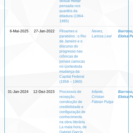
sexual militar
pensada nos
quartéis da
ditadura (1964-
1985)
6-Mai-2025
27-Jan-2022
Pêsames e
Neves,
Barroso,
parabéns : o Rio
Larissa Leal
Eloisa P
de Janeiro e o
discurso do
progresso nas
crônicas de
jornais cariocas
no contextoda
mudança da
Capital Federal
(1958 – 1960)
31-Jan-2024
12-Dez-2023
Processos de
Infante,
Barroso,
recepção,
Cristian
Eloisa P
construção de
Fábian Pulga
credibilidade e
configuração de
conhecimento
na obra literária
La mala hora, de
Gabriel García