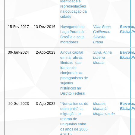
identidade e
representações
na ocupação da
cidade
15-Fev-2017
13-Dez-2016
Navegando no
Vilas Boas,
Barroso,
Lago Paranoá :
Guilhermo
Eloisa P
Brasília e seus
Silveira
moradores
Braga
30-Jan-2024
2-Ago-2023
A nova capital
Silva, Anna
Barroso,
em narrativas
Lorena
Eloisa P
fílmicas : das
Morais
tramas de
cinejornais ao
protagonismo de
sujeitos
históricos no
Distrito Federal
20-Set-2023
3-Ago-2022
“Nunca fomos de
Moraes,
Barroso,
outro país” : a
Manuela
Eloisa P
migração de
Muguruza de
retorno de
uruguaios entre
os anos de 2005
e 2015