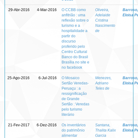
29-Abr-2016
4-Mar-2016
O CCBB como
Oliveira,
Barroso,
anfitrião : uma
Adelaide
Eloisa P
reflexão sobre o
Cristina
turismo e a
Nascimento
hospitalidade a
de
partir do
discurso
proferido pelo
Centro Cultural
Banco do Brasil
Brasília no site e
no facebook
25-Ago-2016
6-Jul-2016
O Mosaico
Menezes,
Barroso,
Sertão Veredas-
Adriano
Eloisa P
Peruaçu : a
Teles de
ressignificação
de Grande
Sertão : Veredas
pelo turismo
literário
21-Fev-2017
6-Dez-2016
Os inventários
Santana,
Barroso,
do patrimônio
Thalita Kalix
Eloisa P
alimentar
Garcia