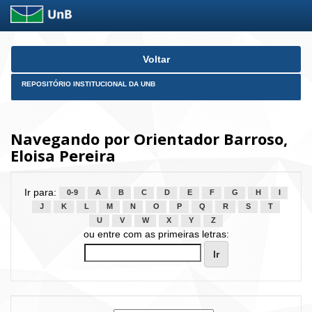
Skip
Voltar
navigation
REPOSITÓRIO INSTITUCIONAL DA UNB
Navegando por Orientador Barroso,
Eloisa Pereira
Ir para:
0-9
A
B
C
D
E
F
G
H
I
J
K
L
M
N
O
P
Q
R
S
T
U
V
W
X
Y
Z
ou entre com as primeiras letras: