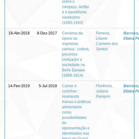
sobre o
cangaço, sertão
e o banditismo
nordestino
(1890-1940)
19-Abr-2018
8-Dez-2017
Cenários da
Ferreira,
Barroso,
ópera na
Liliane
Eloisa P
imprensa
Carneiro dos
carioca : cultura,
Santos
processo
civilizador e
sociedade na
Belle Époque
(1889-1914)
14-Fev-2019
5-Jul-2018
Comer e
Florêncio,
Barroso,
cozinhar :
Juliana
Eloisa P
revelando
Rampim
tramas e práticas
alimentares
como
possibilidades
de
representação e
identidades nas
feiras do Guará