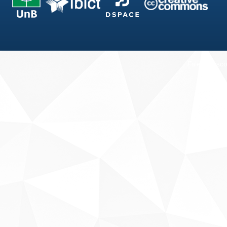
Fale conosco
Sobre