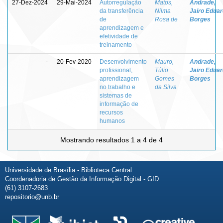
27-Dez-2024
29-Mai-2024
Autorregulação
Matos,
Andrade,
da transferência
Nilma
Jairo Edua
de
Rosa de
Borges
aprendizagem e
efetividade de
treinamento
-
20-Fev-2020
Desenvolvimento
Mauro,
Andrade,
profissional,
Túlio
Jairo Edua
aprendizagem
Gomes
Borges
no trabalho e
da Silva
sistemas de
informação de
recursos
humanos
Mostrando resultados 1 a 4 de 4
Universidade de Brasília - Biblioteca Central
Coordenadoria de Gestão da Informação Digital - GID
(61) 3107-2683
repositorio@unb.br