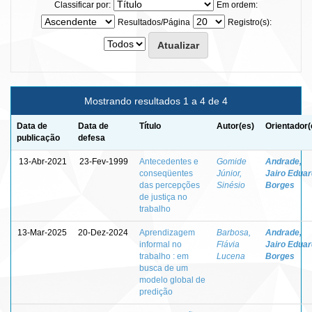
Classificar por:
Em ordem:
Resultados/Página
Registro(s):
Mostrando resultados 1 a 4 de 4
Data de
Data de
Título
Autor(es)
Orientador(
publicação
defesa
13-Abr-2021
23-Fev-1999
Antecedentes e
Gomide
Andrade,
conseqüentes
Júnior,
Jairo Edua
das percepções
Sinésio
Borges
de justiça no
trabalho
13-Mar-2025
20-Dez-2024
Aprendizagem
Barbosa,
Andrade,
informal no
Flávia
Jairo Edua
trabalho : em
Lucena
Borges
busca de um
modelo global de
predição