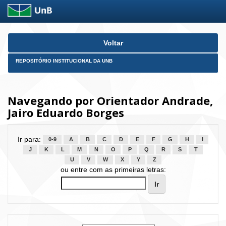
Skip
Voltar
navigation
REPOSITÓRIO INSTITUCIONAL DA UNB
Navegando por Orientador Andrade,
Jairo Eduardo Borges
Ir para:
0-9
A
B
C
D
E
F
G
H
I
J
K
L
M
N
O
P
Q
R
S
T
U
V
W
X
Y
Z
ou entre com as primeiras letras: