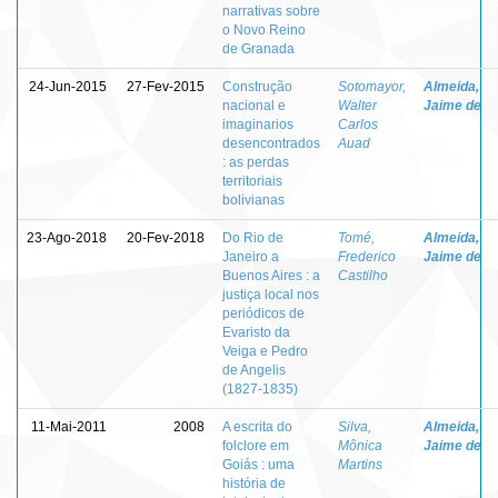
narrativas sobre
o Novo Reino
de Granada
24-Jun-2015
27-Fev-2015
Construção
Sotomayor,
Almeida,
nacional e
Walter
Jaime de
imaginarios
Carlos
desencontrados
Auad
: as perdas
territoriais
bolivianas
23-Ago-2018
20-Fev-2018
Do Rio de
Tomé,
Almeida,
Janeiro a
Frederico
Jaime de
Buenos Aires : a
Castilho
justiça local nos
periódicos de
Evaristo da
Veiga e Pedro
de Angelis
(1827-1835)
11-Mai-2011
2008
A escrita do
Silva,
Almeida,
folclore em
Mônica
Jaime de
Goiás : uma
Martins
história de