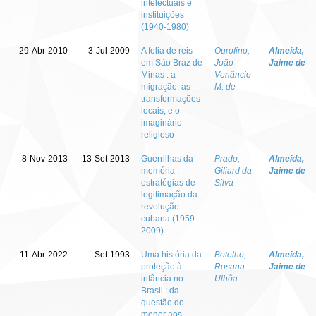
intelectuais e
instituições
(1940-1980)
29-Abr-2010
3-Jul-2009
A folia de reis
Ourofino,
Almeida,
em São Braz de
João
Jaime de
Minas : a
Venâncio
migração, as
M. de
transformações
locais, e o
imaginário
religioso
8-Nov-2013
13-Set-2013
Guerrilhas da
Prado,
Almeida,
memória :
Giliard da
Jaime de
estratégias de
Silva
legitimação da
revolução
cubana (1959-
2009)
11-Abr-2022
Set-1993
Uma história da
Botelho,
Almeida,
proteção à
Rosana
Jaime de
infância no
Ulhôa
Brasil : da
questão do
menor aos