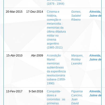
(1879 - 1944)
20-Mar-2015
17-Dez-2014
Cinema e
Gomes,
Almeida,
história,
Salatiel
Jaime de
comoção e
Ribeiro
melancolia :
memórias da
última ditadura
militar no
cinema
argentino
(1985-2011)
15-Abr-2010
Abr-2009
A condição
Marques,
Almeida,
Mariel :
Rickley
Jaime de
memórias
Leandro
subterrâneas
da experiência
revolucionária
cubana (1959-
1990)
13-Fev-2017
9-Set-2016
Conquista-
Figueroa
Almeida,
dores e
Cancino,
Jaime de
coronistas : as
Juan
primeiras
David