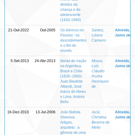
direitos da
criança e do
adolescente
(1920-1990)
21-Out-2022
Out-2005
Os ibéricos no
Santos,
Almeida,
Paraíso : os
Liliane
Jaime de
descobrimentos
Carneiro
e o fim do
mundo
5-Set-2013
24-Abr-2013
Ideias de nação
Moura,
Almeida,
na Argentina,
Luís
Jaime de
Brasil e Chile
Cláudio
(1830–1860) :
Rocha
Juan Bautista
Henriques
Alberdi, José
de
Inácio de Abreu
e Lima, Andrés
Bello
16-Dez-2010
13-Jul-2006
João Batista
Jucá,
Almeida,
Vilanova
Christina
Jaime de
Artigas,
Bezerra de
arquiteto : a
Mello
gênese de uma