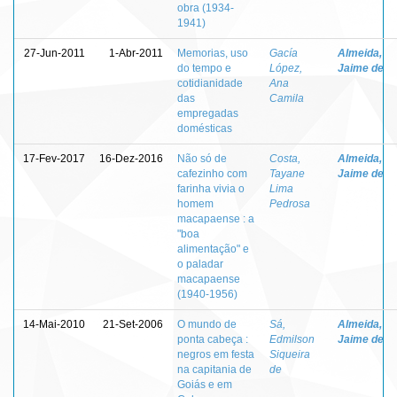
obra (1934-
1941)
27-Jun-2011
1-Abr-2011
Memorias, uso
Gacía
Almeida,
do tempo e
López,
Jaime de
cotidianidade
Ana
das
Camila
empregadas
domésticas
17-Fev-2017
16-Dez-2016
Não só de
Costa,
Almeida,
cafezinho com
Tayane
Jaime de
farinha vivia o
Lima
homem
Pedrosa
macapaense : a
"boa
alimentação" e
o paladar
macapaense
(1940-1956)
14-Mai-2010
21-Set-2006
O mundo de
Sá,
Almeida,
ponta cabeça :
Edmilson
Jaime de
negros em festa
Siqueira
na capitania de
de
Goiás e em