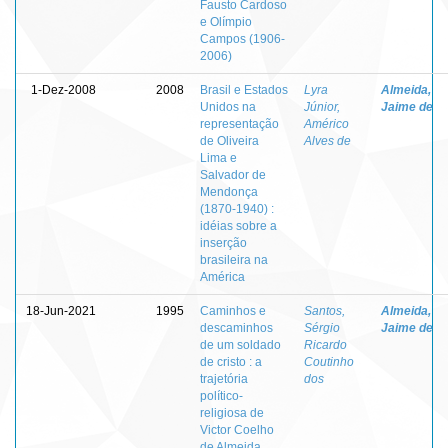
Fausto Cardoso
e Olímpio
Campos (1906-
2006)
1-Dez-2008
2008
Brasil e Estados
Lyra
Almeida,
Unidos na
Júnior,
Jaime de
representação
Américo
de Oliveira
Alves de
Lima e
Salvador de
Mendonça
(1870-1940) :
idéias sobre a
inserção
brasileira na
América
18-Jun-2021
1995
Caminhos e
Santos,
Almeida,
descaminhos
Sérgio
Jaime de
de um soldado
Ricardo
de cristo : a
Coutinho
trajetória
dos
político-
religiosa de
Victor Coelho
de Almeida