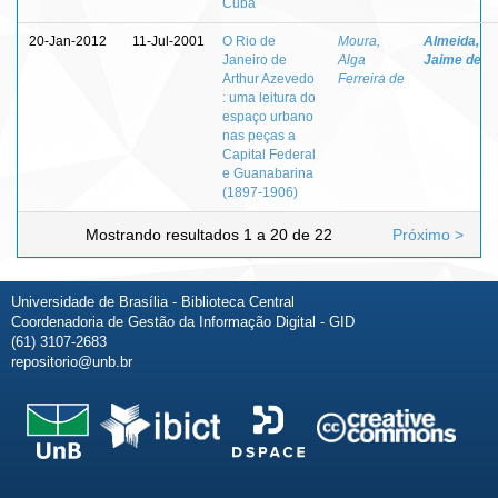
Cuba
20-Jan-2012
11-Jul-2001
O Rio de
Moura,
Almeida,
Janeiro de
Alga
Jaime de
Arthur Azevedo
Ferreira de
: uma leitura do
espaço urbano
nas peças a
Capital Federal
e Guanabarina
(1897-1906)
Mostrando resultados 1 a 20 de 22
Próximo >
Universidade de Brasília - Biblioteca Central
Coordenadoria de Gestão da Informação Digital - GID
(61) 3107-2683
repositorio@unb.br