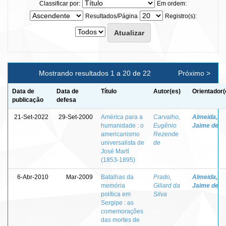
Classificar por:
Em ordem:
Resultados/Página
Registro(s):
Mostrando resultados 1 a 20 de 22
Próximo >
Data de
Data de
Título
Autor(es)
Orientador(
publicação
defesa
21-Set-2022
29-Set-2000
América para a
Carvalho,
Almeida,
humanidade : o
Eugênio
Jaime de
americanismo
Rezende
universalista de
de
José Martí
(1853-1895)
6-Abr-2010
Mar-2009
Batalhas da
Prado,
Almeida,
memória
Giliard da
Jaime de
política em
Silva
Sergipe : as
comemorações
das mortes de