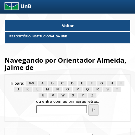
Skip
Voltar
navigation
REPOSITÓRIO INSTITUCIONAL DA UNB
Navegando por Orientador Almeida,
Jaime de
Ir para:
0-9
A
B
C
D
E
F
G
H
I
J
K
L
M
N
O
P
Q
R
S
T
U
V
W
X
Y
Z
ou entre com as primeiras letras: