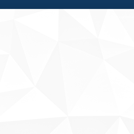
Fale conosco
Sobre